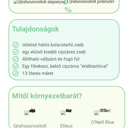
0
Újrahasznosított poliészter
%
Tulajdonságok
oldalsó hálós kulacstartó zseb
egy elülső kisebb cipzáras zseb
Állítható vállpánt és fogó fül
Egy főrekesz, belső cipzáros "értéktartóval"
13 literes méret
Mitől környezetbarát?
O'Neill Blue
Újrahasznosított
Etikus