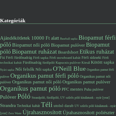
Kategóriák
Biopamut férfi
Ajándékötletek 10000 Ft alatt
Baseball sapka
póló
Biopamut
Biopamut női póló
Biopamut pulóver
póló
Biopamut ruházat
Etikus ruházat
Boardshort
Fiú
Férfi fürdőnadrág
Férfi snowboard kabát
Férfi sídzseki
Férfi
Férfi sapka
Kötött sapka
Fürdőnadrág
technikai kabát
Kapucnis pulóver
fürdőpóló
Körsál
O'Neill Blue
Női felsők
Női sapka
Organikus pamut férfi
Nyári sapka
Organikus pamut férfi póló
Organikus pamut női
pulóver
Organikus pamut női póló
Organikus pamut pulóver
pulóver
Organikus pamut póló
PFC mentes
Puha pulóver
Póló
Pulóver
Strandpóló, fürdőpóló, UV szűrős póló kínálatunk - nyár [year]
Téli
Strandra
utolsó darab
Technikai kabát
UV szűrős póló kínálatunk - nyár
Újrahasznosított
Újrahasznosított poliészter
[year]
Zero Waste