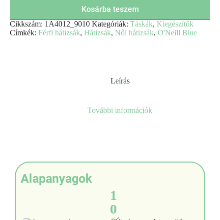
Kosárba teszem
Cikkszám:
1A4012_9010
Kategóriák:
Táskák
,
Kiegészítők
Címkék:
Férfi hátizsák
,
Hátizsák
,
Női hátizsák
,
O'Neill Blue
Leírás
További információk
Alapanyagok
1
0