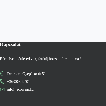
Kapcsolat
Bármilyen kérdésed van, fordulj hozzánk bizalommal!
Debrecen Gyepűsor út 5/a
+36306349401
info@ecowear.hu