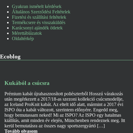
Gyakran ismételt kérdések
Általános Szerződési Feltételek
Fizetési és szállítási feltételek
Termékcsere és visszaküldés
Karácsonyi ajándék ötletek
Mérettáblázatok
Oldaltérkép
Ecoblog
Kukából a csúcsra
Prémium kabát újrahasznosított poliészterből Hosszú várakozás
után megérkezett a 2017/18-as szezoni kollekció csúcsmodellje,
az Iceland ProKnit kabát. Az eltelt idő alatt, mármint a 2017 évi
ISPO óta a kabát változott, szerintem előnyére. Engedd meg,
hogy bemutassam neked! Mi az ISPO? Az ISPO egy hatalmas
kiállítás, amit minden év elején, Münchenben rendeznek meg. Itt
kerül bemutatásra az összes nagy sportszergyártó […]
Tovább olvasom