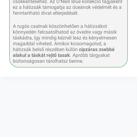
csökkentéséhez. Az O’Neill Blue kollekció tagjaként
ez a hátizsák támogatja az óceánok védelmét és a
fenntartható divat elterjedését.
A rugós csatnak köszönhetően a hátizsákot
könnyedén felcsatolhatod az övedre vagy másik
táskádra, így mindig kéznél lesz és kényelmesen
magaddal viheted. Amikor kicsomagolod, a
hátizsák belső részében külön
cipzáras zsebbé
alakul a táskát rejtő tasak
. Apróbb tárgyakat
biztonságosan tárolhatsz benne.