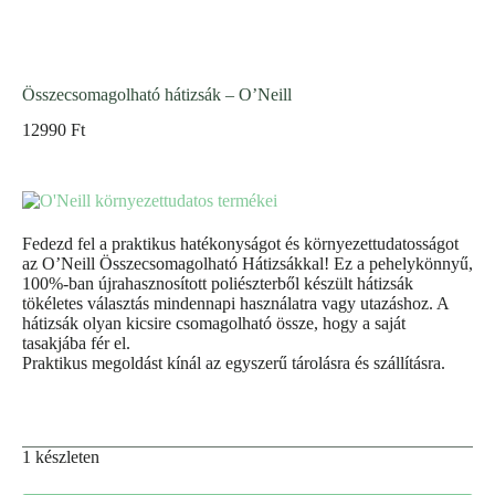
Összecsomagolható hátizsák – O’Neill
12990
Ft
Fedezd fel a praktikus hatékonyságot és környezettudatosságot
az O’Neill Összecsomagolható Hátizsákkal! Ez a pehelykönnyű,
100%-ban újrahasznosított poliészterből készült hátizsák
tökéletes választás mindennapi használatra vagy utazáshoz. A
hátizsák olyan kicsire csomagolható össze, hogy a saját
tasakjába fér el.
Praktikus megoldást kínál az egyszerű tárolásra és szállításra.
1 készleten