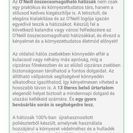
Az
O’Neill összecsomagolható hátizsák
nem csak
egy praktikus és környezettudatos társ, hanem a
stílusod kedves kiegészítője is. A letisztult, de
elegáns kialakítása és az O’Neill logója igazán
egyedivé teszik a hátizsákot. Készülj fel a
következő kalandra vagy városi felfedezésre az
O’Neill összecsomagolható hátizsákkal, és élvezd a
kényelmet és a környezettudatos életmód előnyeit!
Az oldalsó hálós zsebekben könnyedén elfér a
kulacsod vagy néhány más apróság, míg a
cipzáras főrekeszben és az elülső cipzáras zsebben
biztonságosan tárolhatod a fontos dolgaidat. Az
állítható vállpántok segítségével könnyedén
alkatodhoz igazíthatod, így kényelmesen viheted a
hosszabb távon is. A
13 literes belső űrtartalom
elegendő helyet biztosít a mindennapi dolgaid és
utazási kellékeid számára. És
egy gyors
bevásárlás során is segítségedre lesz.
A hátizsák 100%-ban újrahasznosított
poliészterből készült, amelynek használata
hozzájárul a környezet védelméhez és a hulladék