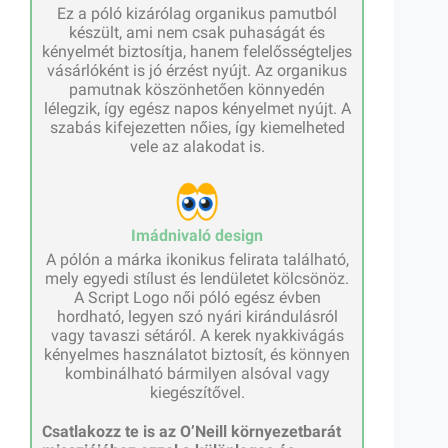
Ez a póló kizárólag organikus pamutból
készült, ami nem csak puhaságát és
kényelmét biztosítja, hanem felelősségteljes
vásárlóként is jó érzést nyújt. Az organikus
pamutnak köszönhetően könnyedén
lélegzik, így egész napos kényelmet nyújt. A
szabás kifejezetten nőies, így kiemelheted
vele az alakodat is.
Imádnivaló design
A pólón a márka ikonikus felirata található,
mely egyedi stílust és lendületet kölcsönöz.
A Script Logo női póló egész évben
hordható, legyen szó nyári kirándulásról
vagy tavaszi sétáról. A kerek nyakkivágás
kényelmes használatot biztosít, és könnyen
kombinálható bármilyen alsóval vagy
kiegészítővel.
Csatlakozz te is az O’Neill környezetbarát