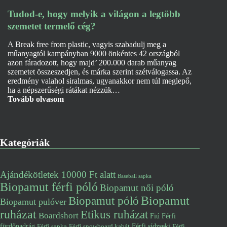
Tudod-e, hogy melyik a világon a legtöbb
szemetet termelő cég?
A Break free from plastic, vagyis szabadulj meg a
műanyagtól kampányban 9000 önkéntes 42 országból
azon fáradozott, hogy majd’ 200.000 darab műanyag
szemetet összeszedjen, és márka szerint szétválogassa. Az
eredmény valahol siralmas, ugyanakkor nem túl meglepő,
ha a népszerűségi rátákat nézzük…
Tovább olvasom
Kategóriák
Ajándékötletek 10000 Ft alatt
Baseball sapka
Biopamut férfi póló
Biopamut női póló
Biopamut póló
Biopamut
Biopamut pulóver
ruházat
Etikus ruházat
Boardshort
Fiú
Férfi
fürdőnadrág
Férfi snowboard kabát
Férfi sídzseki
Férfi
Férfi sapka