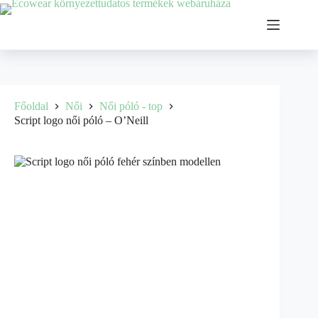
Főoldal
Női
Női póló - top
Script logo női póló – O’Neill