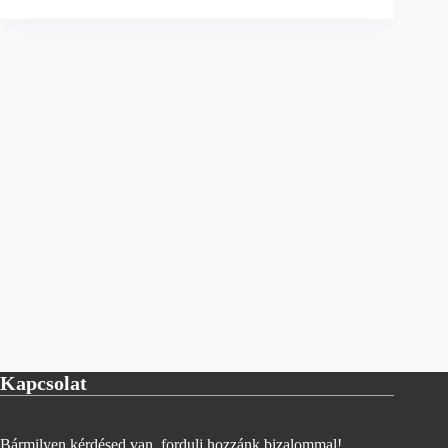
Kapcsolat
Bármilyen kérdésed van, fordulj hozzánk bizalommal!