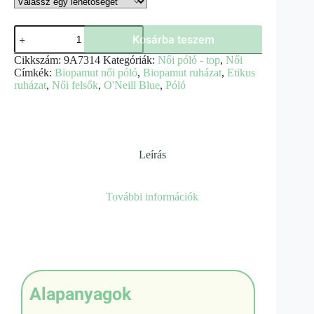
Kosárba teszem
Cikkszám:
9A7314
Kategóriák:
Női póló - top
,
Női
Címkék:
Biopamut női póló
,
Biopamut ruházat
,
Etikus
ruházat
,
Női felsők
,
O'Neill Blue
,
Póló
Leírás
További információk
Alapanyagok