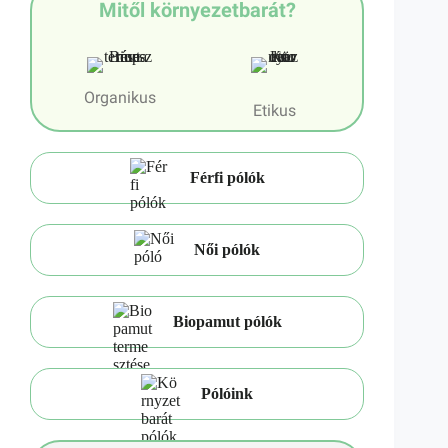
Mitől környezetbarát?
Organikus
Etikus
Férfi pólók
Női pólók
Biopamut pólók
Pólóink