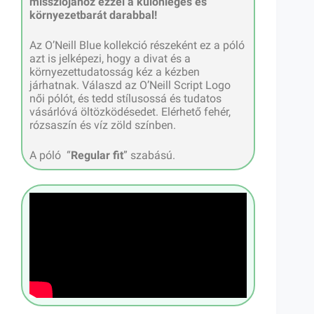
missziójához ezzel a különleges és
környezetbarát darabbal!
Az O’Neill Blue kollekció részeként ez a póló
azt is jelképezi, hogy a divat és a
környezettudatosság kéz a kézben
járhatnak. Válaszd az O’Neill Script Logo
női pólót, és tedd stílusossá és tudatos
vásárlóvá öltözködésedet. Elérhető fehér,
rózsaszín és víz zöld színben.
A póló “
Regular fit
” szabású.