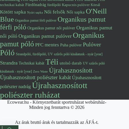
Fürdőnadrág
technikai kabát
Kapucnis pulóver
fürdőpóló
Körsál
O'Neill
Kötött sapka
Női felsők
Női sapka
Nyári sapka
Blue
Organikus pamut
Organikus pamut férfi pulóver
férfi póló
Organikus pamut
Organikus pamut női pulóver
Organikus
női póló
Organikus pamut pulóver
pamut póló
Pulóver
PFC mentes
Puha pulóver
Póló
Strandpóló, fürdőpóló, UV szűrős póló kínálatunk - nyár [year]
Téli
Strandra
utolsó darab
Technikai kabát
UV szűrős póló
Újrahasznosított
kínálatunk - nyár [year]
Zero Waste
Újrahasznosított poliészter kabát
Újrahasznosított
Újrahasznosított
poliészter nadrág
poliészter ruházat
Ecowear.hu - Környezetbarát sportruházat webáruház-
Minden jog fenntartva © 2026
Az árak bruttó árak és tartalmazzák az ÁFÁ-t.