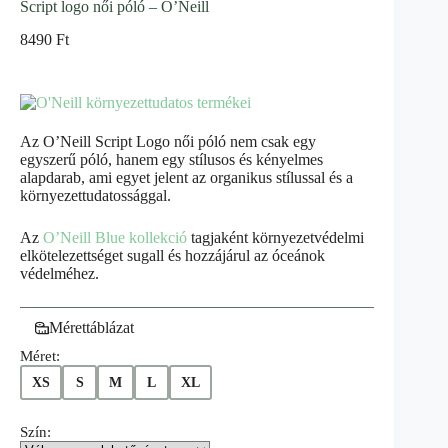
Script logo női póló – O’Neill
8490
Ft
Az O’Neill Script Logo női póló nem csak egy
egyszerű póló, hanem egy stílusos és kényelmes
alapdarab, ami egyet jelent az organikus stílussal és a
környezettudatossággal.
Az
O’Neill Blue kollekció
tagjaként környezetvédelmi
elkötelezettséget sugall és hozzájárul az óceánok
védelméhez.
Mérettáblázat
Méret:
XS
S
M
L
XL
Szín: