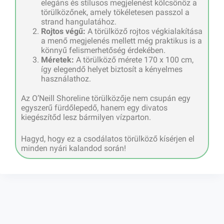
elegáns és stílusos megjelenést kölcsönöz a
törülközőnek, amely tökéletesen passzol a
strand hangulatához.
Rojtos végű:
A törülköző rojtos végkialakítása
a menő megjelenés mellett még praktikus is a
könnyű felismerhetőség érdekében.
Méretek:
A törülköző mérete 170 x 100 cm,
így elegendő helyet biztosít a kényelmes
használathoz.
Az O’Neill Shoreline törülközője nem csupán egy
egyszerű fürdőlepedő, hanem egy divatos
kiegészítőd lesz bármilyen vízparton.
Hagyd, hogy ez a csodálatos törülköző kísérjen el
minden nyári kalandod során!