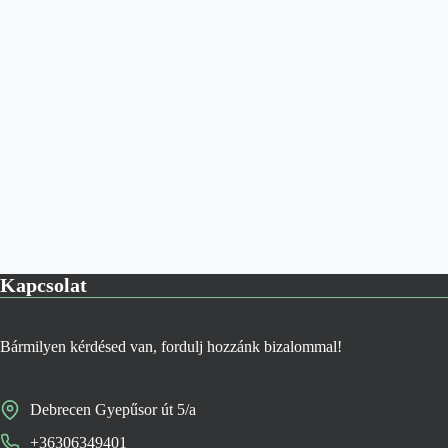
Kapcsolat
Bármilyen kérdésed van, fordulj hozzánk bizalommal!
Debrecen Gyepűsor út 5/a
+36306349401