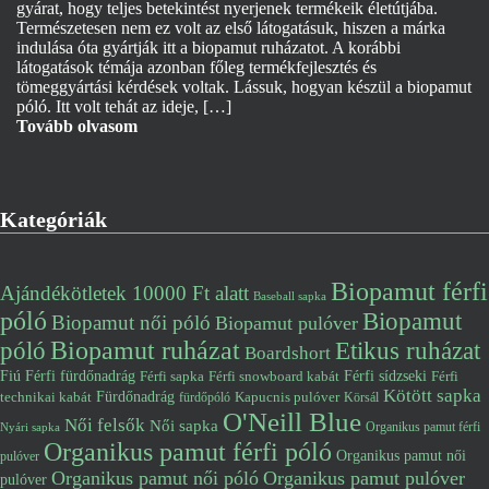
gyárat, hogy teljes betekintést nyerjenek termékeik életútjába.
Természetesen nem ez volt az első látogatásuk, hiszen a márka
indulása óta gyártják itt a biopamut ruházatot. A korábbi
látogatások témája azonban főleg termékfejlesztés és
tömeggyártási kérdések voltak. Lássuk, hogyan készül a biopamut
póló. Itt volt tehát az ideje, […]
Tovább olvasom
Kategóriák
Biopamut férfi
Ajándékötletek 10000 Ft alatt
Baseball sapka
póló
Biopamut
Biopamut női póló
Biopamut pulóver
póló
Biopamut ruházat
Etikus ruházat
Boardshort
Fiú
Férfi fürdőnadrág
Férfi snowboard kabát
Férfi sídzseki
Férfi
Férfi sapka
Kötött sapka
Fürdőnadrág
technikai kabát
Kapucnis pulóver
fürdőpóló
Körsál
O'Neill Blue
Női felsők
Női sapka
Organikus pamut férfi
Nyári sapka
Organikus pamut férfi póló
Organikus pamut női
pulóver
Organikus pamut női póló
Organikus pamut pulóver
pulóver