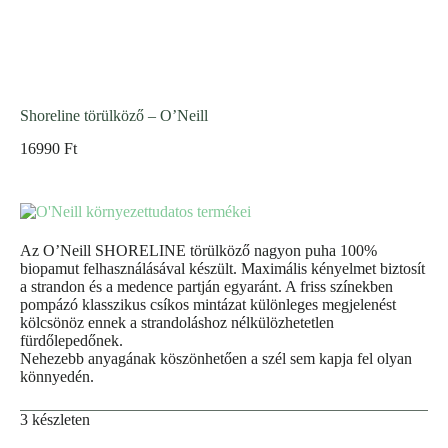
Shoreline törülköző – O’Neill
16990
Ft
Az O’Neill SHORELINE törülköző nagyon puha 100%
biopamut felhasználásával készült. Maximális kényelmet biztosít
a strandon és a medence partján egyaránt. A friss színekben
pompázó klasszikus csíkos mintázat különleges megjelenést
kölcsönöz ennek a strandoláshoz nélkülözhetetlen
fürdőlepedőnek.
Nehezebb anyagának köszönhetően a szél sem kapja fel olyan
könnyedén.
3 készleten