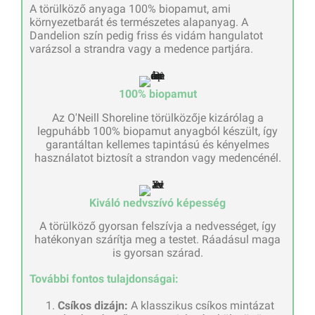
A törülköző anyaga 100% biopamut, ami
környezetbarát és természetes alapanyag. A
Dandelion szín pedig friss és vidám hangulatot
varázsol a strandra vagy a medence partjára.
100% biopamut
Az O'Neill Shoreline törülközője kizárólag a
legpuhább 100% biopamut anyagból készült, így
garantáltan kellemes tapintású és kényelmes
használatot biztosít a strandon vagy medencénél.
Kiváló nedvszívó képesség
A törülköző gyorsan felszívja a nedvességet, így
hatékonyan szárítja meg a testet. Ráadásul maga
is gyorsan szárad.
További fontos tulajdonságai:
Csíkos dizájn:
A klasszikus csíkos mintázat