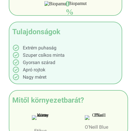
0
Biopamut
%
Tulajdonságok
Extrém puhaság
Szuper csíkos minta
Gyorsan szárad
Apró rojtok
Nagy méret
Mitől környezetbarát?
O'Neill Blue
Etikus