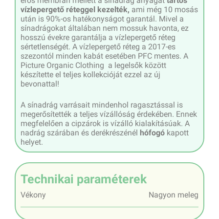
erős membrán mellett a sínadrág anyagát
tartós
vízlepergető réteggel kezelték,
ami még 10 mosás
után is 90%-os hatékonyságot garantál. Mivel a
sínadrágokat általában nem mossuk havonta, ez
hosszú évekre garantálja a vízlepergető réteg
sértetlenségét. A vízlepergető réteg a 2017-es
szezontól minden kabát esetében PFC mentes. A
Picture Organic Clothing a legelsők között
készítette el teljes kollekcióját ezzel az új
bevonattal!
A sínadrág varrásait mindenhol ragasztással is
megerősítették a teljes vízállóság érdekében. Ennek
megfelelően a cipzárok is vízálló kialakításúak. A
nadrág szárában és derékrészénél
hófogó
kapott
helyet.
Technikai paraméterek
Vékony
Nagyon meleg