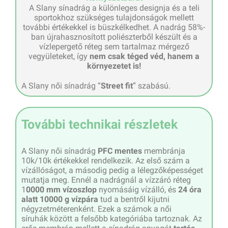
A Slany sínadrág a különleges designja és a teli
sportokhoz szükséges tulajdonságok mellett
további értékekkel is büszkélkedhet. A nadrág 58%-
ban újrahasznosított poliészterből készült és a
vízlepergető réteg sem tartalmaz mérgező
vegyületeket, így
nem csak téged véd, hanem a
környezetet is!
A Slany női sínadrág “
Street fit
” szabású.
További technikai részletek
A Slany női sínadrág
PFC mentes
membránja
10k/10k értékekkel rendelkezik. Az első szám a
vízállóságot, a másodig pedig a lélegzőképességet
mutatja meg. Ennél a nadrágnál a vízzáró réteg
1
0000 mm vízoszlop
nyomásáig vízálló, és
24 óra
alatt 10000 g vízpára
tud a bentről kijutni
négyzetméterenként. Ezek a számok a női
síruhák között a felsőbb kategóriába tartoznak. Az