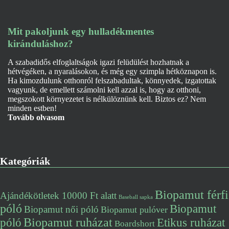
Mit pakoljunk egy hulladékmentes
kiránduláshoz?
A szabadidős elfoglaltságok igazi felüdülést hozhatnak a
hétvégéken, a nyaralásokon, és még egy szimpla hétköznapon is.
Ha kimozdulunk otthonról felszabadultak, könnyedek, izgatottak
vagyunk, de emellett számolni kell azzal is, hogy az otthoni,
megszokott környezetet is nélkülöznünk kell. Biztos ez? Nem
minden estben!
Tovább olvasom
Kategóriák
Biopamut férfi
Ajándékötletek 10000 Ft alatt
Baseball sapka
póló
Biopamut
Biopamut női póló
Biopamut pulóver
póló
Biopamut ruházat
Etikus ruházat
Boardshort