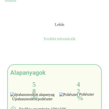
ruházat
Leírás
További információk
Alapanyagok
5
4
8
2
Poliészter
%
%
Újrahasznosított poliészter