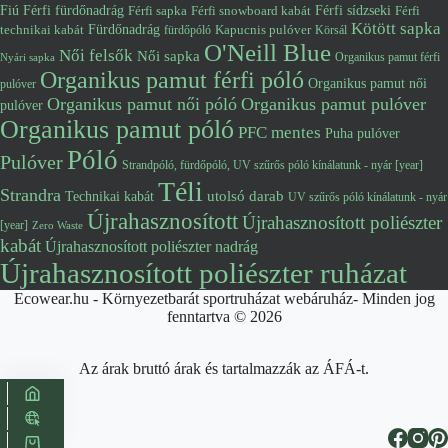
Fiú
Férfi fürdőnadrág
Férfi snowboard kabát
Férfi sídzseki
Férfi
Férfi sapka
Kötött sapka
Fürdőnadrág
technikai kabát
Kapucnis pulóver
fürdőpóló
Körsál
O'Neill Blue
Női felsők
Női sapka
Organikus pamut férfi
Nyári sapka
Organikus pamut férfi póló
Organikus pamut női
pulóver
Organikus pamut női póló
Organikus pamut pulóver
pulóver
Organikus pamut póló
PFC mentes
Puha pulóver
Póló
Pulóver
Strandpóló, fürdőpóló, UV szűrős póló kínálatunk - nyár [year]
Téli
Strandra
utolsó darab
Technikai kabát
UV szűrős póló kínálatunk - nyár
Újrahasznosított
Újrahasznosított poliészter
[year]
Zero Waste
kabát
Újrahasznosított poliészter nadrág
Újrahasznosított poliészter ruházat
Ecowear.hu - Környezetbarát sportruházat webáruház- Minden jog
fenntartva © 2026
Az árak bruttó árak és tartalmazzák az ÁFÁ-t.