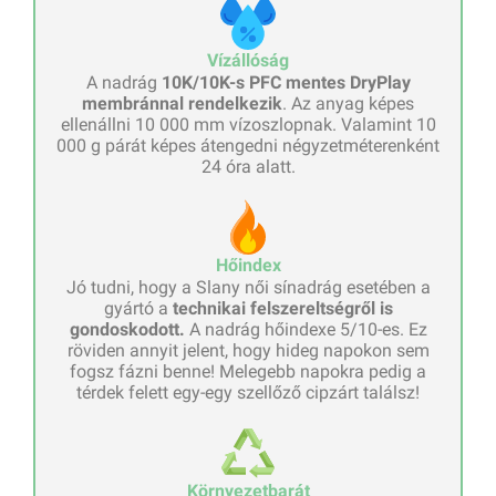
Vízállóság
A nadrág
10K/10K-s PFC mentes DryPlay
membránnal rendelkezik
. Az anyag képes
ellenállni 10 000 mm vízoszlopnak. Valamint 10
000 g párát képes átengedni négyzetméterenként
24 óra alatt.
Hőindex
Jó tudni, hogy a Slany női sínadrág esetében a
gyártó a
technikai felszereltségről is
gondoskodott.
A nadrág hőindexe 5/10-es. Ez
röviden annyit jelent, hogy hideg napokon sem
fogsz fázni benne! Melegebb napokra pedig a
térdek felett egy-egy szellőző cipzárt találsz!
Környezetbarát