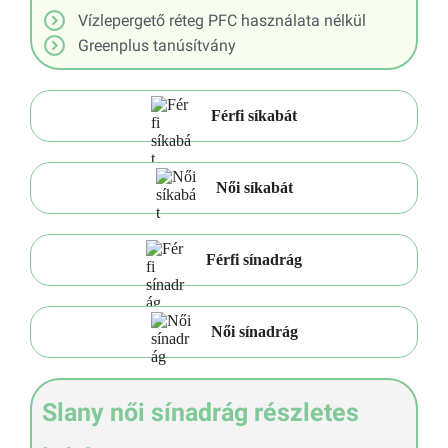
Vízlepergető réteg PFC használata nélkül
Greenplus tanúsítvány
Férfi síkabát
Női síkabát
Férfi sínadrág
Női sínadrág
Slany női sínadrág részletes