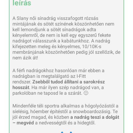
leírás
A Slany női sínadrág visszafogott rózsás
mintájának és sötét színének köszönhetően nem
kell lemondjunk a sötét sínadrágok adta
kényelemről, de nem is kell egy egyszerű fekete
nadrágot válasszunk a kabátunkhoz. A nadrág
kifejezetten meleg és kényelmes, 10/10K-s
membránjának köszönhetően pedig jól szellőzik, de
nem ázik át!
A férfi nadrágokhoz hasonlóan már ebben a
nadrágban is megtalálgató az I-Fitt
rendszer.
Zsebből tudod állítani a sarokrész
hosszát
. Ha már ilyen szép nadrágod van, a
parkolóban ne taposd le a szárát. 🙂
Mindenféle téli sportra alkalmas a hógolyózástól a
síelésig, hóember építéstől a snowboardozásig. Te
jól érzed magad, és közben
a nadrág teszi a dolgát
– megvéd
a nedvességtől és a hidegtől.