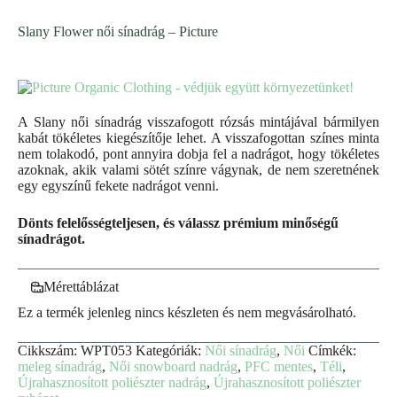
Slany Flower női sínadrág – Picture
A Slany női sínadrág visszafogott rózsás mintájával bármilyen
kabát tökéletes kiegészítője lehet. A visszafogottan színes minta
nem tolakodó, pont annyira dobja fel a nadrágot, hogy tökéletes
azoknak, akik valami sötét színre vágynak, de nem szeretnének
egy egyszínű fekete nadrágot venni.
Dönts felelősségteljesen, és válassz prémium minőségű
sínadrágot.
Mérettáblázat
Ez a termék jelenleg nincs készleten és nem megvásárolható.
Cikkszám:
WPT053
Kategóriák:
Női sínadrág
,
Női
Címkék:
meleg sínadrág
,
Női snowboard nadrág
,
PFC mentes
,
Téli
,
Újrahasznosított poliészter nadrág
,
Újrahasznosított poliészter