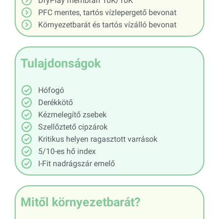
DryPlay membrán 10K/10K
PFC mentes, tartós vízlepergető bevonat​
Környezetbarát és tartós vízálló bevonat
Tulajdonságok
Hófogó
Derékkötő
Kézmelegítő zsebek
Szellőztető cipzárok
Kritikus helyen ragasztott varrások
5/10-es hő index
I-Fit nadrágszár emelő
Mitől környezetbarát?