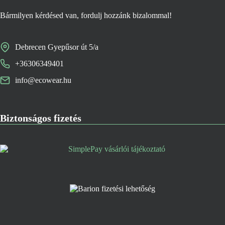
Bármilyen kérdésed van, fordulj hozzánk bizalommal!
Debrecen Gyepűsor út 5/a
+36306349401
info@ecowear.hu
Biztonságos fizetés