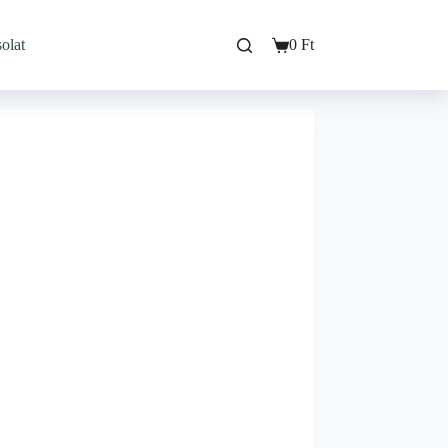
olat
0
Ft