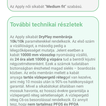
Az Apply női síkabát “
Medium fit
” szabású.
További technikai részletek
Az Apply síkabát
DryPlay membránja
10k/10k
paraméterekkel rendelkezik. Az első szám
a vízállóságot, a másodig pedig a
lélegzőképességet mutatja. Jelent esetben a
kabát
10000 mm vízoszlop
nyomásáig vízálló,
és
24 óra alatt 10000 g vízpára
tud a bentről kijutni
négyzetméterenként. Ezek a számok tudatában
biztonságban érezheted magad síelés – boardozás
közben. Az erős membrán mellett a kabát
anyaga
tartós vízlepergető réteg
gel van kezelve,
ami még 10 mosás után is 90%-os hatékonyságot
garantál. Mivel a síkabátokat általában nem
mossuk havonta, ez hosszú évekre garantálja a
vízlepergető réteg sértetlenségét. A vízlepergető
réteg C6-os besorolással rendelkezik. Ez annyit
tesz, hogy
nem tartalmaz PFOS és PFOA