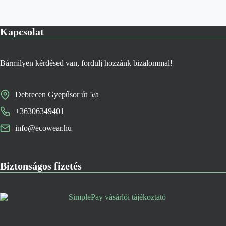
Kapcsolat
Bármilyen kérdésed van, fordulj hozzánk bizalommal!
Debrecen Gyepűsor út 5/a
+36306349401
info@ecowear.hu
Biztonságos fizetés