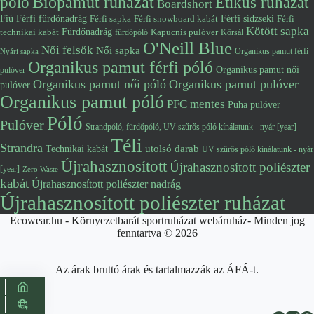
póló
Biopamut ruházat
Etikus ruházat
Boardshort
Fiú
Férfi fürdőnadrág
Férfi snowboard kabát
Férfi sídzseki
Férfi
Férfi sapka
Kötött sapka
Fürdőnadrág
technikai kabát
Kapucnis pulóver
fürdőpóló
Körsál
O'Neill Blue
Női felsők
Női sapka
Organikus pamut férfi
Nyári sapka
Organikus pamut férfi póló
Organikus pamut női
pulóver
Organikus pamut női póló
Organikus pamut pulóver
pulóver
Organikus pamut póló
PFC mentes
Puha pulóver
Póló
Pulóver
Strandpóló, fürdőpóló, UV szűrős póló kínálatunk - nyár [year]
Téli
Strandra
utolsó darab
Technikai kabát
UV szűrős póló kínálatunk - nyár
Újrahasznosított
Újrahasznosított poliészter
[year]
Zero Waste
kabát
Újrahasznosított poliészter nadrág
Újrahasznosított poliészter ruházat
Ecowear.hu - Környezetbarát sportruházat webáruház- Minden jog
fenntartva © 2026
Az árak bruttó árak és tartalmazzák az ÁFÁ-t.