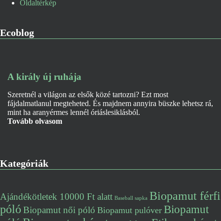
Oldaltérkép
Ecoblog
A király új ruhája
Szeretnél a világon az elsők közé tartozni? Ezt most
fájdalmatlanul megteheted. És majdnem annyira büszke lehetsz rá,
mint ha aranyérmes lennél óriáslesiklásból.
Tovább olvasom
Kategóriák
Biopamut férfi
Ajándékötletek 10000 Ft alatt
Baseball sapka
póló
Biopamut
Biopamut női póló
Biopamut pulóver