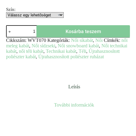
Szín:
Kosárba teszem
Cikkszám:
WVT070
Kategóriák:
Női síkabát
,
Női
Címkék:
női
meleg kabát
,
Női sídzseki
,
Női snowboard kabát
,
Női technikai
kabát
,
női téli kabát
,
Technikai kabát
,
Téli
,
Újrahasznosított
poliészter kabát
,
Újrahasznosított poliészter ruházat
Leírás
További információk