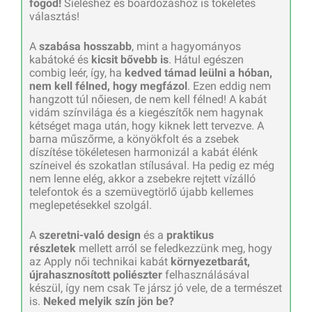
fogod!
Síeléshez és boardozáshoz is tökéletes
választás!
A
szabása hosszabb
, mint a hagyományos
kabátoké és
kicsit bővebb is
. Hátul egészen
combig leér, így, ha
kedved támad leülni a hóban,
nem kell félned, hogy megfázol
. Ezen eddig nem
hangzott túl nőiesen, de nem kell félned! A kabát
vidám színvilága és a kiegészítők nem hagynak
kétséget maga után, hogy kiknek lett tervezve. A
barna műszőrme, a könyökfolt és a zsebek
díszítése tökéletesen harmonizál a kabát élénk
színeivel és szokatlan stílusával. Ha pedig ez még
nem lenne elég, akkor a zsebekre rejtett vízálló
telefontok és a szemüvegtörlő újabb kellemes
meglepetésekkel szolgál.
A
szeretni-való design
és a
praktikus
részletek
mellett arról se feledkezzünk meg, hogy
az Apply női technikai kabát
környezetbarát,
újrahasznosított poliészter
felhasználásával
készül, így nem csak Te jársz jó vele, de a természet
is.
Neked melyik szín jön be?