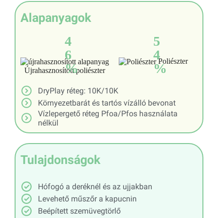
Alapanyagok
4
5
6
4
Poliészter
%
%
Újrahasznosított poliészter
DryPlay réteg: 10K/10K
Környezetbarát és tartós vízálló bevonat
Vízlepergető réteg Pfoa/Pfos használata
nélkül
Tulajdonságok
Hófogó a deréknél és az ujjakban
Levehető műszőr a kapucnin
Beépített szemüvegtörlő