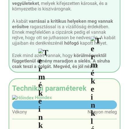
vegyületeket
, melyek kifejezetten károsak, és a
környezetbe is kiszivárognak.
A kabát
varrásai a kritikus helyeken meg vannak
erősítve
ragasztással is a vízállóság érdekében.
Ennek megfelelően a cipzárok pedig el vannak
rejtve, hogy ott se juthasson be nedvesség. A kabát
ujjaiban és derékrészénél
hófogó
kapott helyet.
Ezek mind azért vannak, hogy
körülményektől
függetlenül élmény maradjon a síelés. A síruha
csak teszi a dolgát. Megvéd, és jól néz ki!
Technikai paraméterek
Hőindex
7/10
Vékony
Nagyon meleg