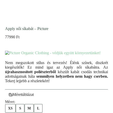
Apply női síkabát – Picture
77990
Ft
Nem megszokott stílus és tervezés! Élénk színek, diszkrét
kiegészítők! Ez mind igaz az Apply női síkabátra. Az
újrahasznosított poliészterből
készült kabát csodás technikai
adottságainak hála
semmilyen helyzetben nem hagy cserben.
Tekerj lejjebb a részletekért!
Mérettáblázat
Méret:
XS
S
M
L