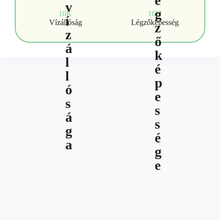
10K
10K
Vízállóság
Légzőképesség