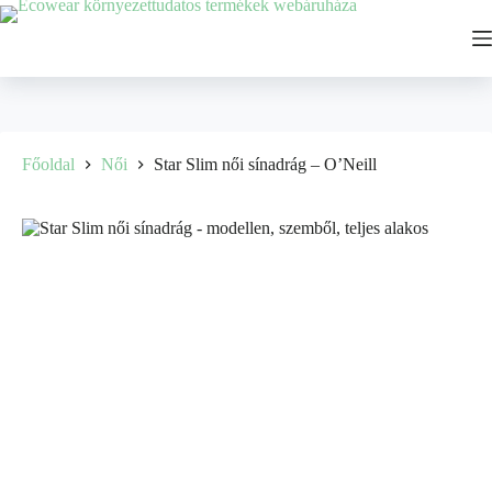
Ugrás
a
tartalomhoz
Főoldal
Női
Star Slim női sínadrág – O’Neill