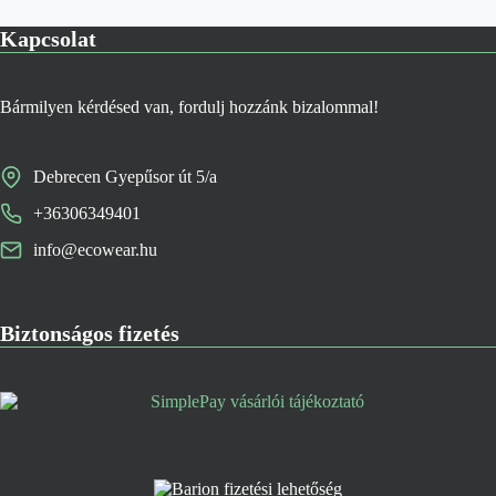
Kapcsolat
Bármilyen kérdésed van, fordulj hozzánk bizalommal!
Debrecen Gyepűsor út 5/a
+36306349401
info@ecowear.hu
Biztonságos fizetés