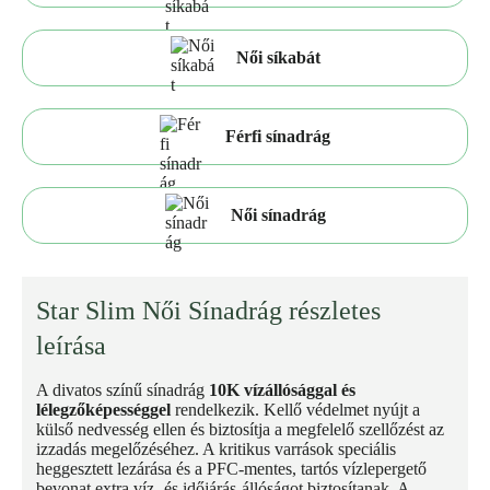
Női síkabát
Férfi sínadrág
Női sínadrág
Star Slim Női Sínadrág részletes
leírása
A divatos színű sínadrág
10K vízállósággal és
lélegzőképességgel
rendelkezik. Kellő védelmet nyújt a
külső nedvesség ellen és biztosítja a megfelelő szellőzést az
izzadás megelőzéséhez. A kritikus varrások speciális
heggesztett lezárása és a PFC-mentes, tartós vízlepergető
bevonat extra víz- és időjárás-állóságot biztosítanak. A