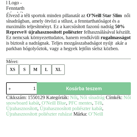
Élvezd a téli sportok minden pillanatát az
O’Neill Star Slim
női
sínadrágban, amely ötvözi a stílust, a fenntarthatóságot és a
maximális teljesítményt. Ez a karcsúsított fazonú nadrág
50%
Repreve® újrahasznosított poliészter
felhasználásával készült.
Ez nemcsak környezettudatos, hanem rendkívüli
rugalmasságot
is biztosít a nadrágnak. Teljes mozgásszabadságot nyújt akár a
parkban hógolyóztok, vagy a hegyek lejtőin síelsz közben.
Méret:
XS
S
M
L
XL
Star
Kosárba teszem
Slim
női
Cikkszám:
1550129
Kategóriák:
Női
,
Női sínadrág
Címkék:
Női
sínadrág
snowboard kabát
,
O'Neill Blue
,
PFC mentes
,
Téli
,
-
Újrahasznosított
,
Újrahasznosított poliészter kabát
,
O'Neill
Újrahasznosított poliészter ruházat
Márka:
O’Neill
mennyiség