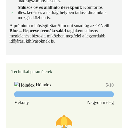
nadrágszár bővítéséhez.
Stílusos öv és állítható derékpánt
: Komfortos
illeszkedés és a nadrág helyben tartása dinamikus
mozgás közben is.
A prémium minőségű Star Slim női sínadrág az O’Neill
Blue – Repreve termékcsalád
tagjaként stílusos
megjelenést biztosít, miközben megfelel a legzordabb
időjárási kihívásoknak is.
Technikai paraméterek
Hőindex
5/10
Vékony
Nagyon meleg