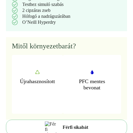
Testhez simuló szabás
2 cipzáras zseb
Hófogó a nadrágszárában
O’Neill Hyperdry
Mitől környezetbarát?
Újrahasznosított
PFC mentes
bevonat
Férfi síkabát