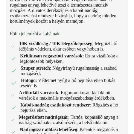
rugalmas anyag lehetővé teszi a természetes intenzív
mozgást. A divatos derékszíj és a kabát-nadrág
csatlakoztatási rendszer biztosítja, hogy a nadrág minden
körülmények között a helyén maradjon.
Főbb jellemzői a kabátnak
10K vízállóság / 10K lélegzőképesség
: Megbízható
időjárás védelem, akár esőben vagy hóban is.
Kritikusan ragasztott varrások
: Extra vízállóság a
legfontosabb helyeken.
Szuper stretch
: Négyirányú rugalmasság a szabad
mozgásért.
Hófogó
: Védelmet nyújt a hó bejutása ellen bukás
esetén is.
Artikulált varrások
: Ergonomikusan kialakított
varrások a maximális mozgásszabadság érdekében.
Kabát-nadrág csatlakozó rendszer
: Rögzítés a hó
bejutása ellen.
Megerősített nadrágszár
: Tartós, kopásálló anyag a
nadrág szárának az alsó részén, a belső oldalon
Nadrágszár állítási lehetőség
: Patentos megoldás a