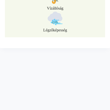
10K
Vízállóság
10K
Légzőképesség