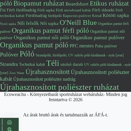
póló
Biopamut ruházat
Etikus ruházat
Boardshort
Fiú
Férfi fürdőnadrág
Férfi snowboard kabát
Férfi sídzseki
Férfi
Férfi sapka
Kötött sapka
Fürdőnadrág
technikai kabát
Kapucnis pulóver
fürdőpóló
Körsál
O'Neill Blue
Női felsők
Női sapka
Organikus pamut férfi
Nyári sapka
Organikus pamut férfi póló
Organikus pamut női
pulóver
Organikus pamut női póló
Organikus pamut pulóver
pulóver
Organikus pamut póló
PFC mentes
Puha pulóver
Póló
Pulóver
Strandpóló, fürdőpóló, UV szűrős póló kínálatunk - nyár [year]
Téli
Strandra
utolsó darab
Technikai kabát
UV szűrős póló kínálatunk - nyár
Újrahasznosított
Újrahasznosított poliészter
[year]
Zero Waste
kabát
Újrahasznosított poliészter nadrág
Újrahasznosított poliészter ruházat
Ecowear.hu - Környezetbarát sportruházat webáruház- Minden jog
fenntartva © 2026
Az árak bruttó árak és tartalmazzák az ÁFÁ-t.