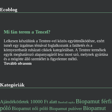
Ecoblog
Mi fán terem a Tencel?
Lelkesen készülünk a Tentree-vel közös együttműködésre, ezért
ismét egy izgalmas témával foglalkozunk a faültetés és a
környezetbarát ruházati cikkek kategóriában. A Tentree termékek
egyik meghatározó alapanyagáról lesz most szó, melynek gyártása
és a mögötte álló szemlélet is figyelemre méltó.
Tovább olvasom
Kategóriák
Biopamut férfi
Ajándékötletek 10000 Ft alatt
Baseball sapka
póló
Biopamut
Biopamut női póló
Biopamut pulóver