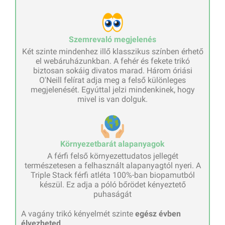
Szemrevaló megjelenés
Két szinte mindenhez illő klasszikus színben érhető
el webáruházunkban. A fehér és fekete trikó
biztosan sokáig divatos marad. Három óriási
O'Neill felírat adja meg a felső különleges
megjelenését. Egyúttal jelzi mindenkinek, hogy
mivel is van dolguk.
Környezetbarát alapanyagok
A férfi felső környezettudatos jellegét
természetesen a felhasznált alapanyagtól nyeri. A
Triple Stack férfi atléta 100%-ban biopamutból
készül. Ez adja a póló bőrödet kényeztető
puhaságát
A vagány trikó kényelmét szinte
egész évben
élvezheted
.