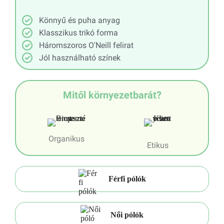
Könnyű és puha anyag
Klasszikus trikó forma
Háromszoros O'Neill felirat
Jól használható színek
Mitől környezetbarát?
Organikus
Etikus
Férfi pólók
Női pólók