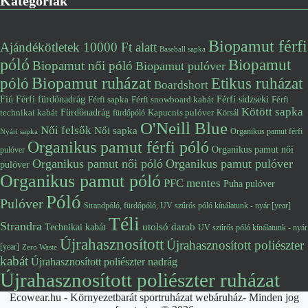
Kategóriák
Biopamut férfi
Ajándékötletek 10000 Ft alatt
Baseball sapka
póló
Biopamut
Biopamut női póló
Biopamut pulóver
póló
Biopamut ruházat
Etikus ruházat
Boardshort
Fiú
Férfi fürdőnadrág
Férfi snowboard kabát
Férfi sídzseki
Férfi
Férfi sapka
Kötött sapka
Fürdőnadrág
technikai kabát
Kapucnis pulóver
fürdőpóló
Körsál
O'Neill Blue
Női felsők
Női sapka
Organikus pamut férfi
Nyári sapka
Organikus pamut férfi póló
Organikus pamut női
pulóver
Organikus pamut női póló
Organikus pamut pulóver
pulóver
Organikus pamut póló
PFC mentes
Puha pulóver
Póló
Pulóver
Strandpóló, fürdőpóló, UV szűrős póló kínálatunk - nyár [year]
Téli
Strandra
utolsó darab
Technikai kabát
UV szűrős póló kínálatunk - nyár
Újrahasznosított
Újrahasznosított poliészter
[year]
Zero Waste
kabát
Újrahasznosított poliészter nadrág
Újrahasznosított poliészter ruházat
Ecowear.hu - Környezetbarát sportruházat webáruház- Minden jog