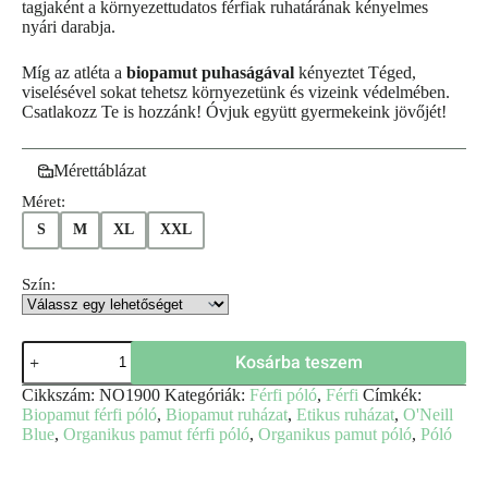
tagjaként a környezettudatos férfiak ruhatárának kényelmes
nyári darabja.
Míg az atléta a
biopamut puhaságával
kényeztet Téged,
viselésével sokat tehetsz környezetünk és vizeink védelmében.
Csatlakozz Te is hozzánk! Óvjuk együtt gyermekeink jövőjét!
Mérettáblázat
Méret:
S
M
XL
XXL
Szín:
Kosárba teszem
Cikkszám:
NO1900
Kategóriák:
Férfi póló
,
Férfi
Címkék:
Biopamut férfi póló
,
Biopamut ruházat
,
Etikus ruházat
,
O'Neill
Blue
,
Organikus pamut férfi póló
,
Organikus pamut póló
,
Póló