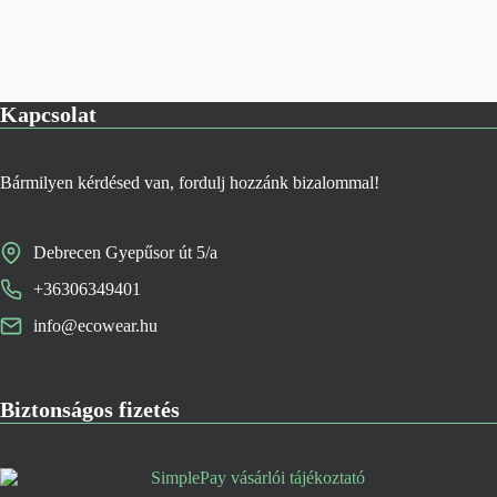
Kapcsolat
Bármilyen kérdésed van, fordulj hozzánk bizalommal!
Debrecen Gyepűsor út 5/a
+36306349401
info@ecowear.hu
Biztonságos fizetés