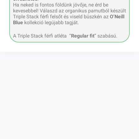
Ha neked is fontos földünk jövője, ne érd be
kevesebbel! Válaszd az organikus pamutból készült
Triple Stack férfi felsőt és viseld büszkén az
O’Neill
Blue
kollekció legújabb tagját.
A Triple Stack férfi atléta “
Regular fit
” szabású.