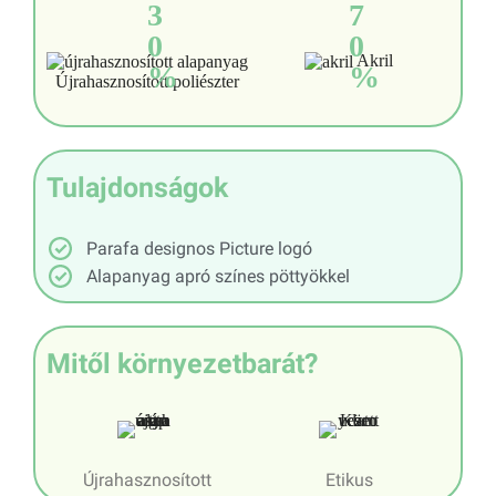
3
7
0
0
Akril
%
%
Újrahasznosított poliészter
Tulajdonságok
Parafa designos Picture logó
Alapanyag apró színes pöttyökkel
Mitől környezetbarát?
Újrahasznosított
Etikus