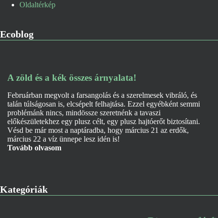
Oldaltérkép
Ecoblog
A zöld és a kék összes árnyalata!
Februárban megvolt a farsangolás és a szerelmesek vibráló, és
talán túlságosan is, elcsépelt felhajtása. Ezzel egyébként semmi
problémánk nincs, mindössze szeretnénk a tavaszi
előkészületekhez egy plusz célt, egy plusz hajtóerőt biztosítani.
Vésd be már most a naptáradba, hogy március 21 az erdők,
március 22 a víz ünnepe lesz idén is!
Tovább olvasom
Kategóriák