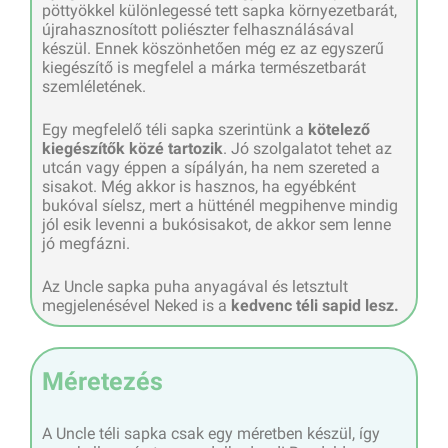
pöttyökkel különlegessé tett sapka környezetbarát,
újrahasznosított poliészter felhasználásával
készül. Ennek köszönhetően még ez az egyszerű
kiegészítő is megfelel a márka természetbarát
szemléletének.
Egy megfelelő téli sapka szerintünk a
kötelező
kiegészítők közé tartozik
. Jó szolgalatot tehet az
utcán vagy éppen a sípályán, ha nem szereted a
sisakot. Még akkor is hasznos, ha egyébként
bukóval síelsz, mert a hütténél megpihenve mindig
jól esik levenni a bukósisakot, de akkor sem lenne
jó megfázni.
Az Uncle sapka puha anyagával és letsztult
megjelenésével Neked is a
kedvenc téli sapid lesz.
Méretezés
A Uncle téli sapka csak egy méretben készül, így