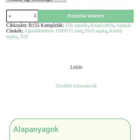
Kosárba teszem
Cikkszám:
B155
Kategóriák:
Téli sapkák
,
Kiegészítők
,
Sapkák
Címkék:
Ajándékötletek 10000 Ft alatt
,
Férfi sapka
,
Kötött
sapka
,
Téli
Leírás
További információk
Alapanyagok