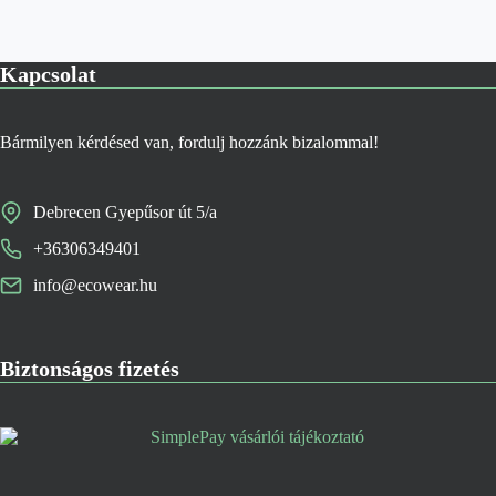
Kapcsolat
Bármilyen kérdésed van, fordulj hozzánk bizalommal!
Debrecen Gyepűsor út 5/a
+36306349401
info@ecowear.hu
Biztonságos fizetés