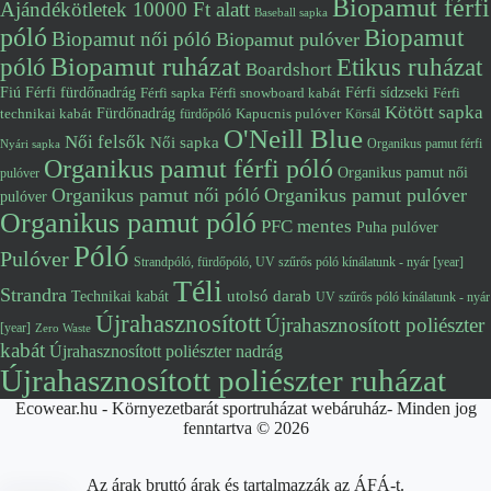
Biopamut férfi
Ajándékötletek 10000 Ft alatt
Baseball sapka
póló
Biopamut
Biopamut női póló
Biopamut pulóver
póló
Biopamut ruházat
Etikus ruházat
Boardshort
Fiú
Férfi fürdőnadrág
Férfi snowboard kabát
Férfi sídzseki
Férfi
Férfi sapka
Kötött sapka
Fürdőnadrág
technikai kabát
Kapucnis pulóver
fürdőpóló
Körsál
O'Neill Blue
Női felsők
Női sapka
Organikus pamut férfi
Nyári sapka
Organikus pamut férfi póló
Organikus pamut női
pulóver
Organikus pamut női póló
Organikus pamut pulóver
pulóver
Organikus pamut póló
PFC mentes
Puha pulóver
Póló
Pulóver
Strandpóló, fürdőpóló, UV szűrős póló kínálatunk - nyár [year]
Téli
Strandra
utolsó darab
Technikai kabát
UV szűrős póló kínálatunk - nyár
Újrahasznosított
Újrahasznosított poliészter
[year]
Zero Waste
kabát
Újrahasznosított poliészter nadrág
Újrahasznosított poliészter ruházat
Ecowear.hu - Környezetbarát sportruházat webáruház- Minden jog
fenntartva © 2026
Az árak bruttó árak és tartalmazzák az ÁFÁ-t.