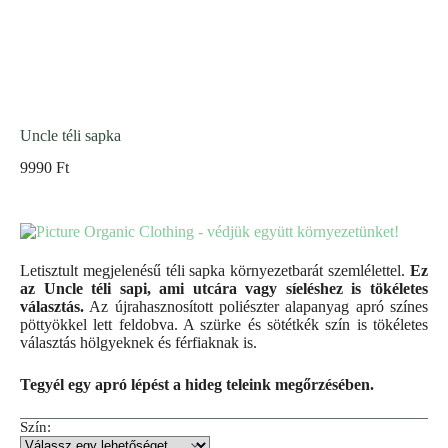
Uncle téli sapka
9990
Ft
Letisztult megjelenésű téli sapka környezetbarát szemlélettel.
Ez
az Uncle téli sapi, ami utcára vagy síeléshez is tökéletes
választás.
Az újrahasznosított poliészter alapanyag apró színes
pöttyökkel lett feldobva. A szürke és sötétkék szín is tökéletes
választás hölgyeknek és férfiaknak is.
Tegyél egy apró lépést a hideg teleink megőrzésében.
Szín: