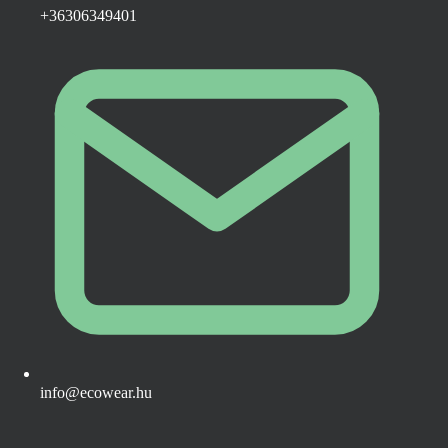
+36306349401
info@ecowear.hu