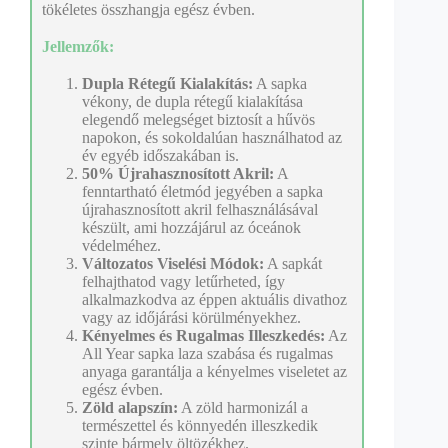
tökéletes összhangja egész évben.
Jellemzők:
Dupla Rétegű Kialakítás:
A sapka
vékony, de dupla rétegű kialakítása
elegendő melegséget biztosít a hűvös
napokon, és sokoldalúan használhatod az
év egyéb időszakában is.
50% Újrahasznosított Akril:
A
fenntartható életmód jegyében a sapka
újrahasznosított akril felhasználásával
készült, ami hozzájárul az óceánok
védelméhez.
Változatos Viselési Módok:
A sapkát
felhajthatod vagy letűrheted, így
alkalmazkodva az éppen aktuális divathoz
vagy az időjárási körülményekhez.
Kényelmes és Rugalmas Illeszkedés:
Az
All Year sapka laza szabása és rugalmas
anyaga garantálja a kényelmes viseletet az
egész évben.
Zöld alapszín:
A zöld harmonizál a
természettel és könnyedén illeszkedik
szinte bármely öltözékhez.