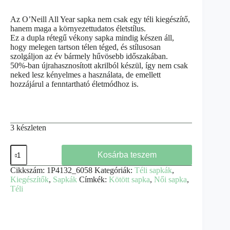
Az O’Neill All Year sapka nem csak egy téli kiegészítő,
hanem maga a környezettudatos életstílus.
Ez a dupla rétegű vékony sapka mindig készen áll,
hogy melegen tartson télen téged, és stílusosan
szolgáljon az év bármely hűvösebb időszakában.
50%-ban újrahasznosított akrilból készül, így nem csak
neked lesz kényelmes a használata, de emellett
hozzájárul a fenntartható életmódhoz is.
3 készleten
Kosárba teszem
Cikkszám:
1P4132_6058
Kategóriák:
Téli sapkák
,
Kiegészítők
,
Sapkák
Címkék:
Kötött sapka
,
Női sapka
,
Téli