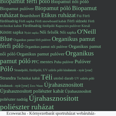
Biopamut férfi póló
Biopamut női póló
Biopamut póló
Biopamut
Biopamut pulóver
ruházat
Etikus ruházat
Boardshort
Fiú
Férfi
fürdőnadrág
Férfi snowboard kabát
Férfi sídzseki
Férfi
Férfi sapka
Fürdőnadrág
technikai kabát
Kapucnis pulóver
fürdőpóló
Körsál
O'Neill
Kötött sapka
Női felsők
Női sapka
Nyári sapka
Blue
Organikus pamut
Organikus pamut férfi pulóver
férfi póló
Organikus pamut
Organikus pamut női pulóver
Organikus
női póló
Organikus pamut pulóver
pamut póló
Pulóver
PFC mentes
Puha pulóver
Póló
Strandpóló, fürdőpóló, UV szűrős póló kínálatunk - nyár [year]
Téli
Strandra
utolsó darab
Technikai kabát
UV szűrős póló
Újrahasznosított
kínálatunk - nyár [year]
Zero Waste
Újrahasznosított poliészter kabát
Újrahasznosított
Újrahasznosított
poliészter nadrág
poliészter ruházat
Ecowear.hu - Környezetbarát sportruházat webáruház-