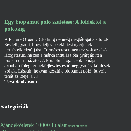
Egy biopamut póló születése: A földektől a
polcokig
A Picture Organic Clothing nemrég meglátogatta a török
Seyfeli gyárat, hogy teljes betekintést nyerjenek
termékeik életútjába. Természetesen nem ez volt az első
látogatásuk, hiszen a márka indulása óta gyártják itt a
biopamut ruházatot. A korábbi látogatások témája
azonban főleg termékfejlesztés és tömeggyártási kérdések
voltak. Lássuk, hogyan készül a biopamut póló. Itt volt
tehát az ideje, […]
Tovább olvasom
Kategóriák
Ajándékötletek 10000 Ft alatt
Baseball sapka