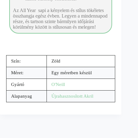
Az All Year sapi a kényelem és stílus tökéletes
összhangja egész évben. Legyen a mindennapod
része, és tartson szinte bármilyen időjárási
körülmény között is stílusosan és melegen!
Szín:
Zöld
Méret:
Egy méretben készül
Gyártó
O'Neill
Alapanyag
Újrahasznosított Akril