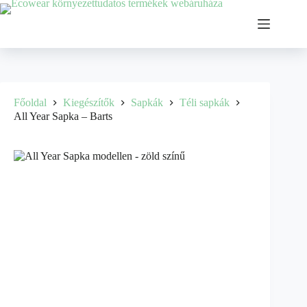
Főoldal
Kiegészítők
Sapkák
Téli sapkák
All Year Sapka – Barts