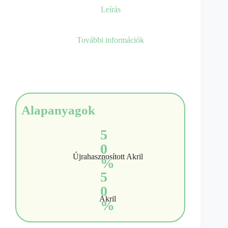
Leírás
További információk
Alapanyagok
5
0
Újrahasznosított Akril
%
5
0
Akril
%