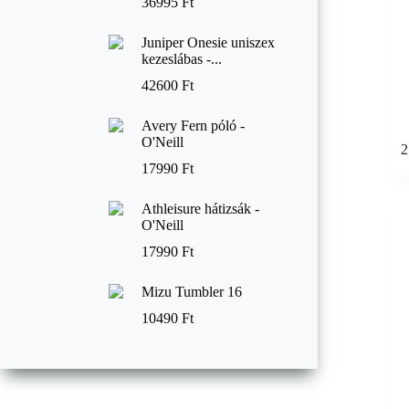
36995
Ft
Juniper Onesie uniszex
kezeslábas -...
42600
Ft
Avery Fern póló -
O'Neill
2
17990
Ft
Athleisure hátizsák -
O'Neill
17990
Ft
Mizu Tumbler 16
10490
Ft