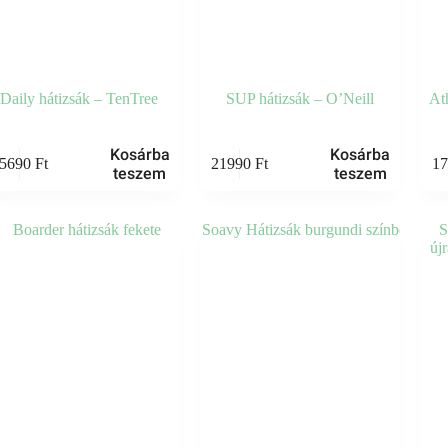
Daily hátizsák – TenTree
SUP hátizsák – O’Neill
Ath
Ennek
Kosárba
Kosárba
5690
Ft
21990
Ft
1
a
teszem
teszem
termé
több
variáci
van.
A
változ
a
termék
válasz
ki