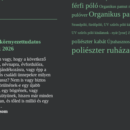
férfi póló
Organikus pamut n
Organikus pa
pulóver
Strandpóló, fürdőpóló, UV szűrős póló kín
UV szűrős póló kínálatunk - nyár [year]
Z
poliészter kabát
 környezettudatos
Újrahasznosí
poliészter ruháza
 2026
n vagy, hogy a következő
, névnapra, évfordulóra,
jándékozásra, vagy épp a
ós családi ünnepekre milyen
assz? Nem is vagy biztos
örülnének-e egy újabb
, egy bögrének, vagy
 kütyünek, hiszen már minden
n, és tőled is millió és egy
k…
asom