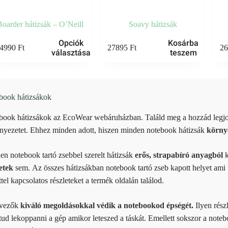
Boarder hátizsák – O’Neill
Soavy hátizsák
k
Opciók
Kosárba
4990
Ft
27895
Ft
2
választása
teszem
knek
iója
book hátizsákok
zatok
book hátizsákok az EcoWear webáruházban. Találd meg a hozzád legjo
koldalon
rnyezetet. Ehhez minden adott, hiszen minden notebook hátizsák
környe
zthatók
n notebook tartó zsebbel szerelt hátizsák
erős, strapabíró anyagból
k
letek
sem. Az összes hátizsákban notebook tartó zseb kapott helyet ami 
tel kapcsolatos részleteket a termék oldalán találod.
rvezők
kiváló megoldásokkal védik a notebookod épségét.
Ilyen részl
ud lekoppanni a gép amikor leteszed a táskát. Emellett sokszor a noteb