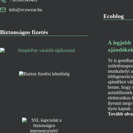
info@ecowear.hu
Ecoblog
Biztonságos fizetés
A legjobb
ajándékok
Te is gondba
születésnapra
munkahelyi a
többgeneráci
ajándékot vál
benne, hogy 
asztaldísznek
elektronikus
ilyesmi megva
ilyen kapta
Tovább olv