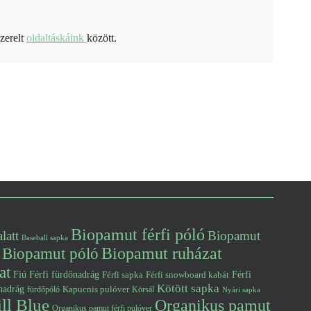
szerelt
oldaltáskáink
között.
Biopamut férfi póló
latt
Biopamut
Baseball sapka
Biopamut póló
Biopamut ruházat
at
Fiú
Férfi fürdőnadrág
Férfi snowboard kabát
Férfi
Férfi sapka
Kötött sapka
nadrág
Kapucnis pulóver
fürdőpóló
Körsál
Nyári sapka
ll Blue
Organikus pamut
Organikus pamut férfi pulóver