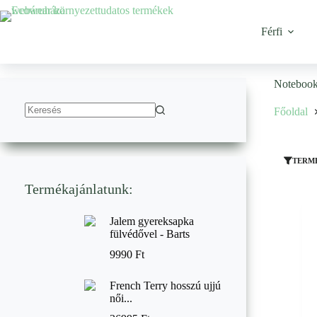
Ugrás
a
tartalomhoz
Férfi
Notebook
Főoldal
No
results
TERM
Termékajánlatunk:
Jalem gyereksapka
fülvédővel - Barts
9990
Ft
French Terry hosszú ujjú
női...