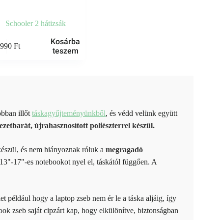
Schooler 2 hátizsák
Kosárba
6990
Ft
teszem
bban illőt
táskagyűjteményünkből
, és védd velünk együtt
zetbarát, újrahasznosított poliészterrel készül.
észül, és nem hiányoznak róluk a
megragadó
13"-17"-es notebookot nyel el, táskától függően. A
et például hogy a laptop zseb nem ér le a táska aljáig, így
ook zseb saját cipzárt kap, hogy elkülönítve, biztonságban