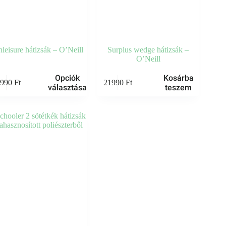
leisure hátizsák – O’Neill
Surplus wedge hátizsák –
O’Neill
Opciók
Kosárba
7990
Ft
21990
Ft
választása
teszem
knek
ója
atok
oldalon
thatók