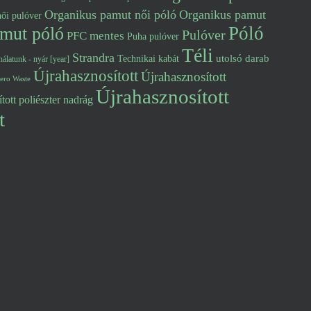
Organikus pamut női póló
Organikus pamut
ői pulóver
Póló
mut póló
Pulóver
PFC mentes
Puha pulóver
Téli
Strandra
utolsó darab
Technikai kabát
álatunk - nyár [year]
Újrahasznosított
Újrahasznosított
ero Waste
Újrahasznosított
tott poliészter nadrág
t