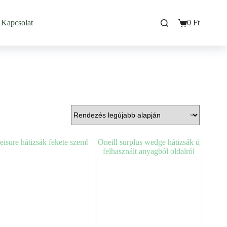
Kapcsolat
0
Ft
Bevásárló
kosarad