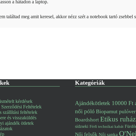
asson a hátadon a laptop.
m találtad meg amit keresel, akkor nézz szét a notebook tartó zsebbel 
nkek
Kategóriák
smételt kérdések
Ajándékötletek 10000 Ft a
 Szerződési Feltételek
női póló
Biopamut pulóver
s szállítási feltételek
re és visszaküldés
Etikus ruház
Boardshort
i ajándék ötletek
Fürdő
sídzseki
Férfi technikai kabát
lázatok
O'Nei
kép
Női felsők
Női sapka