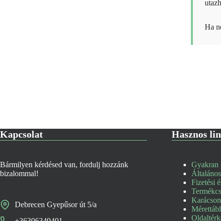
utazh
Ha ne
Kapcsolat
Hasznos li
Bármilyen kérdésed van, fordulj hozzánk
Gyakran i
bizalommal!
Általános
Fizetési é
Termékcse
Karácsony
Debrecen Gyepűsor út 5/a
Mérettáb
Oldaltér
+36306349401