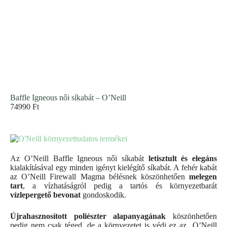
Baffle Igneous női síkabát – O’Neill
74990
Ft
Az O’Neill Baffle Igneous női síkabát
letisztult és elegáns
kialakításával egy minden igényt kielégítő síkabát. A fehér kabát
az O’Neill Firewall Magma bélésnek köszönhetően
melegen
tart
, a vízhatáságról pedig a tartós és környezetbarát
vízlepergető bevonat
gondoskodik.
Újrahasznosított poliészter alapanyagának
köszönhetően
pedig nem csak téged, de a környezetet is védi ez az O’Neill