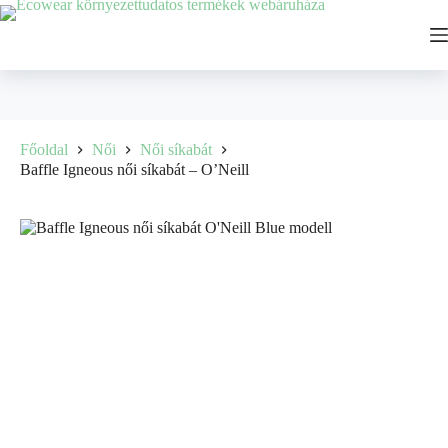
Ugrás
a
tartalomhoz
Főoldal
Női
Női síkabát
Baffle Igneous női síkabát – O’Neill