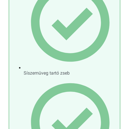
Síszemüveg tartó zseb