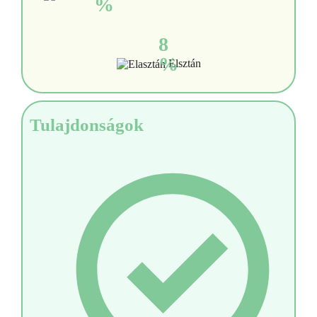
%
8
%
Elsztán
Tulajdonságok