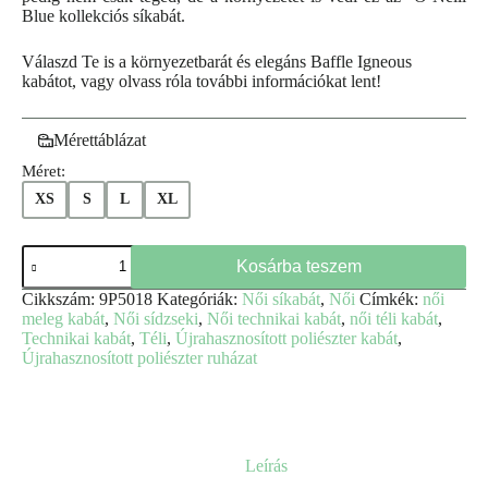
Blue kollekciós síkabát.
Válaszd Te is a környezetbarát és elegáns Baffle Igneous
kabátot, vagy olvass róla további információkat lent!
Mérettáblázat
Méret:
XS
S
L
XL
Baffle
Kosárba teszem
Igneous
női
Cikkszám:
9P5018
Kategóriák:
Női síkabát
,
Női
Címkék:
női
síkabát
meleg kabát
,
Női sídzseki
,
Női technikai kabát
,
női téli kabát
,
-
Technikai kabát
,
Téli
,
Újrahasznosított poliészter kabát
,
O'Neill
Újrahasznosított poliészter ruházat
mennyiség
Leírás