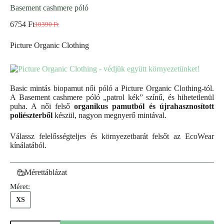
Basement cashmere póló
6754
Ft
10390
Ft
Picture Organic Clothing
Basic mintás biopamut női póló a Picture Organic Clothing-tól.
A Basement cashmere póló „patrol kék” színű, és hihetetlenül
puha. A női felső
organikus pamutból és újrahasznosított
poliészterből
készül, nagyon megnyerő mintával.
Válassz felelősségteljes és környezetbarát felsőt az EcoWear
kínálatából.
Mérettáblázat
Méret:
XS