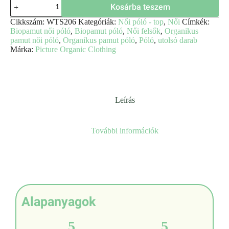
Kosárba teszem
Cikkszám:
WTS206
Kategóriák:
Női póló - top
,
Női
Címkék:
Biopamut női póló
,
Biopamut póló
,
Női felsők
,
Organikus
pamut női póló
,
Organikus pamut póló
,
Póló
,
utolsó darab
Márka:
Picture Organic Clothing
Leírás
További információk
Alapanyagok
5
5