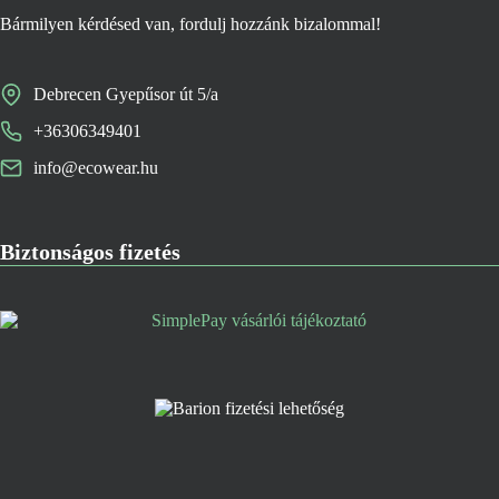
Bármilyen kérdésed van, fordulj hozzánk bizalommal!
Debrecen Gyepűsor út 5/a
+36306349401
info@ecowear.hu
Biztonságos fizetés