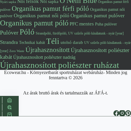
O'Neill Blue
Női felsők
Női sapka
Organikus pamut férfi
Nyári sapka
Organikus pamut férfi póló
Organikus pamut női
pulóver
Organikus pamut női póló
Organikus pamut pulóver
pulóver
Organikus pamut póló
PFC mentes
Puha pulóver
Póló
Pulóver
Strandpóló, fürdőpóló, UV szűrős póló kínálatunk - nyár [year]
Téli
Strandra
utolsó darab
Technikai kabát
UV szűrős póló kínálatunk - nyár
Újrahasznosított
Újrahasznosított poliészter
[year]
Zero Waste
kabát
Újrahasznosított poliészter nadrág
Újrahasznosított poliészter ruházat
Ecowear.hu - Környezetbarát sportruházat webáruház- Minden jog
fenntartva © 2026
Az árak bruttó árak és tartalmazzák az ÁFÁ-t.