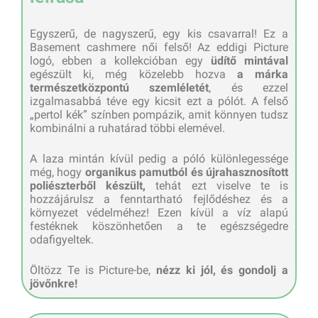
Egyszerű, de nagyszerű, egy kis csavarral! Ez a
Basement cashmere női felső! Az eddigi Picture
logó, ebben a kollekcióban egy
üdítő mintával
egészült ki, még közelebb hozva
a márka
természetközpontú szemléletét
, és ezzel
izgalmasabbá téve egy kicsit ezt a pólót. A felső
„pertol kék” színben pompázik, amit könnyen tudsz
kombinálni a ruhatárad többi elemével.
A laza mintán kívül pedig a póló különlegessége
még, hogy
organikus pamutból és újrahasznosított
poliészterből
készült,
tehát ezt viselve te is
hozzájárulsz a fenntartható fejlődéshez és a
környezet védelméhez! Ezen kívül a víz alapú
festéknek köszönhetően a te egészségedre
odafigyeltek.
Öltözz Te is Picture-be,
nézz ki jól, és gondolj a
jövőnkre!