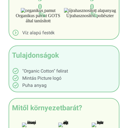
0
0
%
%
Organikus pamut GOTS
Újrahasznosított poliészter
által tanúsított
Víz alapú festék
Tulajdonságok
"Organic Cotton" felirat
Mintás Picture logó
Puha anyag
Mitől környezetbarát?