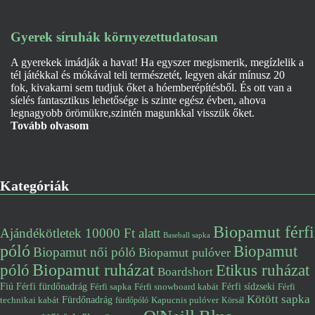
Gyerek síruhák környezettudatosan
A gyerekek imádják a havat! Ha egyszer megismerik, megízlelik a
tél játékkal és mókával teli természetét, legyen akár mínusz 20
fok, kivakarni sem tudjuk őket a hóemberépítésből. És ott van a
síelés fantasztikus lehetősége is szinte egész évben, ahova
legnagyobb örömükre,szintén magunkkal visszük őket.
Tovább olvasom
Kategóriák
Biopamut férfi
Ajándékötletek 10000 Ft alatt
Baseball sapka
póló
Biopamut
Biopamut női póló
Biopamut pulóver
póló
Biopamut ruházat
Etikus ruházat
Boardshort
Fiú
Férfi fürdőnadrág
Férfi snowboard kabát
Férfi sídzseki
Férfi
Férfi sapka
Kötött sapka
Fürdőnadrág
technikai kabát
Kapucnis pulóver
fürdőpóló
Körsál