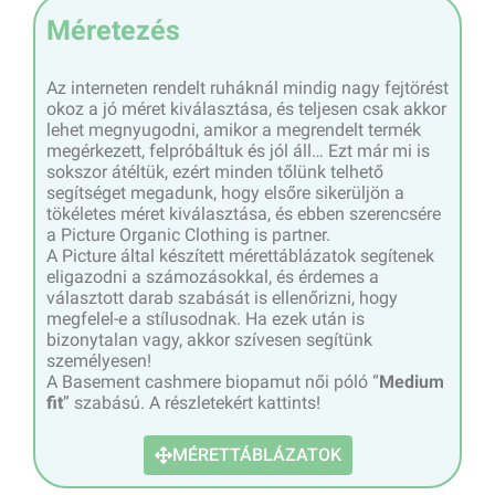
Méretezés
Az interneten rendelt ruháknál mindig nagy fejtörést
okoz a jó méret kiválasztása, és teljesen csak akkor
lehet megnyugodni, amikor a megrendelt termék
megérkezett, felpróbáltuk és jól áll… Ezt már mi is
sokszor átéltük, ezért minden tőlünk telhető
segítséget megadunk, hogy elsőre sikerüljön a
tökéletes méret kiválasztása, és ebben szerencsére
a Picture Organic Clothing is partner.
A Picture által készített mérettáblázatok segítenek
eligazodni a számozásokkal, és érdemes a
választott darab szabását is ellenőrizni, hogy
megfelel-e a stílusodnak. Ha ezek után is
bizonytalan vagy, akkor szívesen segítünk
személyesen!
A Basement cashmere biopamut női póló “
Medium
fit
” szabású. A részletekért kattints!
MÉRETTÁBLÁZATOK