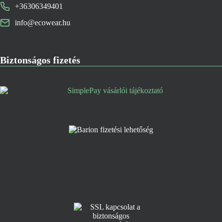
+36306349401
info@ecowear.hu
Biztonságos fizetés