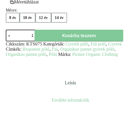
Mérettáblázat
Méret:
8 év
10 év
12 év
14 év
Kosárba teszem
Cikkszám:
KTS075
Kategóriák:
Gyerek póló
,
Fiú poló
,
Gyerek
Címkék:
Biopamut póló
,
Fiú
,
Organikus pamut gyerek póló
,
Organikus pamut póló
,
Póló
Márka:
Picture Organic Clothing
Leírás
További információk