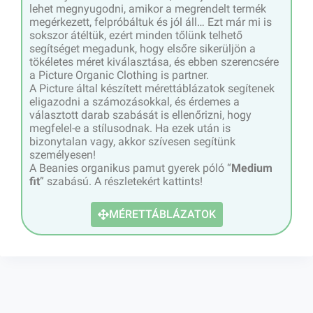
lehet megnyugodni, amikor a megrendelt termék
megérkezett, felpróbáltuk és jól áll… Ezt már mi is
sokszor átéltük, ezért minden tőlünk telhető
segítséget megadunk, hogy elsőre sikerüljön a
tökéletes méret kiválasztása, és ebben szerencsére
a Picture Organic Clothing is partner.
A Picture által készített mérettáblázatok segítenek
eligazodni a számozásokkal, és érdemes a
választott darab szabását is ellenőrizni, hogy
megfelel-e a stílusodnak. Ha ezek után is
bizonytalan vagy, akkor szívesen segítünk
személyesen!
A Beanies organikus pamut gyerek póló “
Medium
fit
” szabású. A részletekért kattints!
MÉRETTÁBLÁZATOK