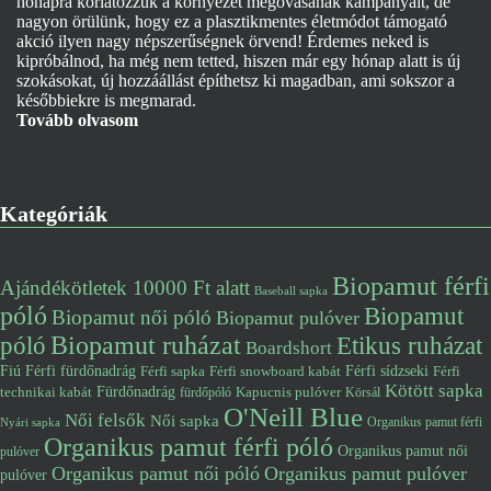
hónapra korlátozzuk a környezet megóvásának kampányait, de
nagyon örülünk, hogy ez a plasztikmentes életmódot támogató
akció ilyen nagy népszerűségnek örvend! Érdemes neked is
kipróbálnod, ha még nem tetted, hiszen már egy hónap alatt is új
szokásokat, új hozzáállást építhetsz ki magadban, ami sokszor a
későbbiekre is megmarad.
Tovább olvasom
Kategóriák
Biopamut férfi
Ajándékötletek 10000 Ft alatt
Baseball sapka
póló
Biopamut
Biopamut női póló
Biopamut pulóver
póló
Biopamut ruházat
Etikus ruházat
Boardshort
Fiú
Férfi fürdőnadrág
Férfi snowboard kabát
Férfi sídzseki
Férfi
Férfi sapka
Kötött sapka
Fürdőnadrág
technikai kabát
Kapucnis pulóver
fürdőpóló
Körsál
O'Neill Blue
Női felsők
Női sapka
Organikus pamut férfi
Nyári sapka
Organikus pamut férfi póló
Organikus pamut női
pulóver
Organikus pamut női póló
Organikus pamut pulóver
pulóver