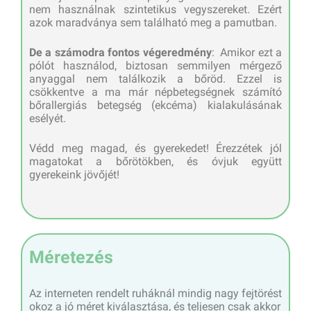
nem használnak szintetikus vegyszereket. Ezért
azok maradványa sem található meg a pamutban.
De a számodra fontos végeredmény
: Amikor ezt a
pólót használod, biztosan semmilyen mérgező
anyaggal nem találkozik a bőröd. Ezzel is
csökkentve a ma már népbetegségnek számító
bőrallergiás betegség (ekcéma) kialakulásának
esélyét.
Védd meg magad, és gyerekedet! Érezzétek jól
magatokat a bőrötökben, és óvjuk együtt
gyerekeink jövőjét!
Méretezés
Az interneten rendelt ruháknál mindig nagy fejtörést
okoz a jó méret kiválasztása, és teljesen csak akkor