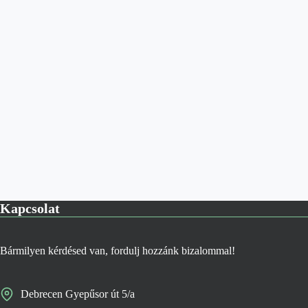
Kapcsolat
Bármilyen kérdésed van, fordulj hozzánk bizalommal!
Debrecen Gyepűsor út 5/a