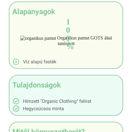
Alapanyagok
1
0
0
Organikus pamut GOTS által
tanúsított
%
Víz alapú festék
Tulajdonságok
Hímzett "Organic Clothing" felirat
Hegycsúcsos minta
Mitől környezetbarát?