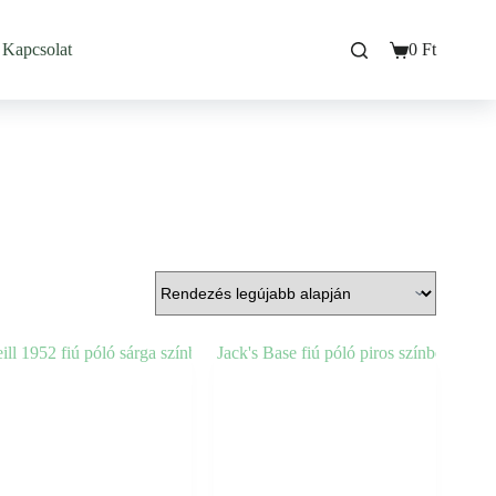
Kapcsolat
0
Ft
Bevásárló
kosarad