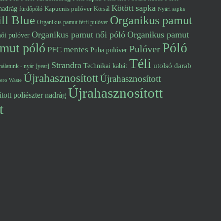
Kötött sapka
nadrág
Kapucnis pulóver
fürdőpóló
Körsál
Nyári sapka
ll Blue
Organikus pamut
Organikus pamut férfi pulóver
Organikus pamut női póló
Organikus pamut
ői pulóver
Póló
mut póló
Pulóver
PFC mentes
Puha pulóver
Téli
Strandra
utolsó darab
Technikai kabát
álatunk - nyár [year]
Újrahasznosított
Újrahasznosított
ero Waste
Újrahasznosított
tott poliészter nadrág
t