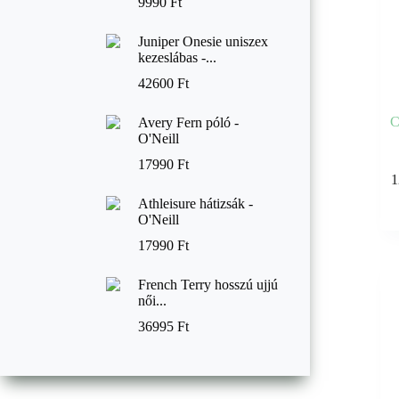
9990
Ft
Juniper Onesie uniszex
kezeslábas -...
42600
Ft
C
Avery Fern póló -
O'Neill
17990
Ft
Enne
1
a
termé
Athleisure hátizsák -
több
O'Neill
variác
17990
Ft
van.
A
válto
French Terry hosszú ujjú
a
női...
termé
36995
Ft
válas
ki