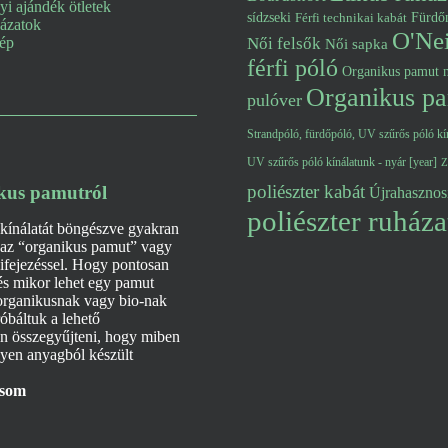
i ajándék ötletek
Fürdő
sídzseki
Férfi technikai kabát
lázatok
O'Nei
kép
Női felsők
Női sapka
férfi póló
Organikus pamut n
Organikus pa
pulóver
Strandpóló, fürdőpóló, UV szűrős póló kín
UV szűrős póló kínálatunk - nyár [year]
Z
poliészter kabát
kus pamutról
Újrahasznosí
poliészter ruháza
ínálatát böngészve gyakran
z az “organikus pamut” vagy
ifejezéssel. Hogy pontosan
 és mikor lehet egy pamut
organikusnak vagy bio-nak
óbáltuk a lehető
en összegyűjteni, hogy miben
lyen anyagból készült
asom