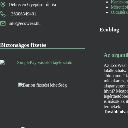
Karácsony
Debrecen Gyepűsor út 5/a
Mérettáb
Oldaltér
+36306349401
info@ecowear.hu
Ecoblog
Biztonságos fizetés
Az organi
Az EcoWear k
találkozhats
“biopamut” k
mit takar ez,
alapanyagot 
hívni? Megpr
legérthetőbb
is mások az i
termékek.
Tovább olv