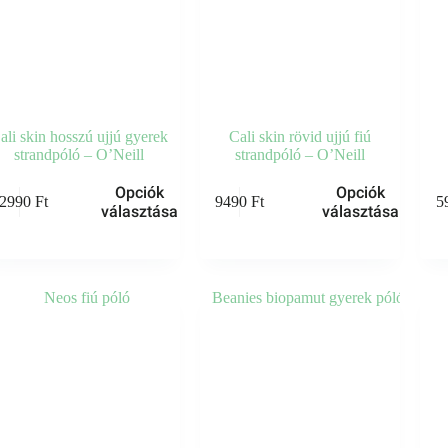
ali skin hosszú ujjú gyerek
Cali skin rövid ujjú fiú
strandpóló – O’Neill
strandpóló – O’Neill
k
Ennek
Ennek
Opciók
Opciók
2990
Ft
9490
Ft
5
a
a
választása
választása
knek
terméknek
termé
több
több
iója
variációja
variáci
van.
van.
A
A
zatok
változatok
változ
a
a
koldalon
termékoldalon
termék
zthatók
választhatók
válasz
ki
ki