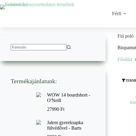
Ugrás
a
tartalomhoz
Férfi
Fiú poló
Biopamut 
No
results
Főoldal
Termékajánlatunk:
TERM
WOW 14 boardshort -
O'Neill
27990
Ft
Jalem gyereksapka
fülvédővel - Barts