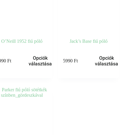
O’Neill 1952 fiú póló
Jack’s Base fiú póló
Ennek
Opciók
Opciók
990
Ft
5990
Ft
a
választása
választása
knek
terméknek
több
ója
variációja
van.
A
atok
változatok
a
oldalon
termékoldalon
thatók
választhatók
ki