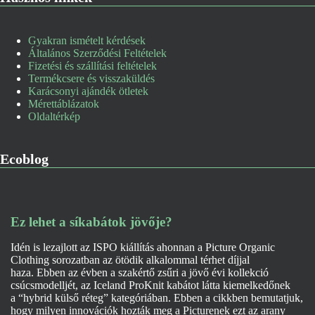
Gyakran ismételt kérdések
Általános Szerződési Feltételek
Fizetési és szállítási feltételek
Termékcsere és visszaküldés
Karácsonyi ajándék ötletek
Mérettáblázatok
Oldaltérkép
Ecoblog
Ez lehet a síkabátok jövője?
Idén is lezajlott az ISPO kiállítás ahonnan a Picture Organic
Clothing sorozatban az ötödik alkalommal térhet díjjal
haza. Ebben az évben a szakértő zsűri a jövő évi kollekció
csúcsmodelljét, az Iceland ProKnit kabátot látta kiemelkedőnek
a “hybrid külső réteg” kategóriában. Ebben a cikkben bemutatjuk,
hogy milyen innovációk hozták meg a Picturenek ezt az arany