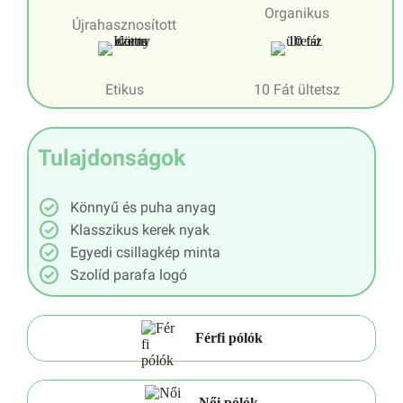
Organikus
Újrahasznosított
Etikus
10 Fát ültetsz
Tulajdonságok
Könnyű és puha anyag
Klasszikus kerek nyak
Egyedi csillagkép minta
Szolíd parafa logó
Férfi pólók
Női pólók