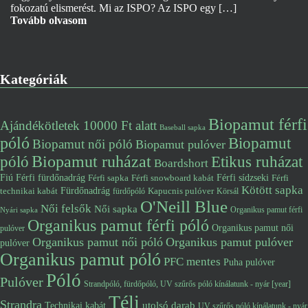
fokozatú elismerést. Mi az ISPO? Az ISPO egy […]
Tovább olvasom
Kategóriák
Biopamut férfi
Ajándékötletek 10000 Ft alatt
Baseball sapka
póló
Biopamut
Biopamut női póló
Biopamut pulóver
póló
Biopamut ruházat
Etikus ruházat
Boardshort
Fiú
Férfi fürdőnadrág
Férfi snowboard kabát
Férfi sídzseki
Férfi
Férfi sapka
Kötött sapka
Fürdőnadrág
technikai kabát
Kapucnis pulóver
fürdőpóló
Körsál
O'Neill Blue
Női felsők
Női sapka
Organikus pamut férfi
Nyári sapka
Organikus pamut férfi póló
Organikus pamut női
pulóver
Organikus pamut női póló
Organikus pamut pulóver
pulóver
Organikus pamut póló
PFC mentes
Puha pulóver
Póló
Pulóver
Strandpóló, fürdőpóló, UV szűrős póló kínálatunk - nyár [year]
Téli
Strandra
utolsó darab
Technikai kabát
UV szűrős póló kínálatunk - nyár