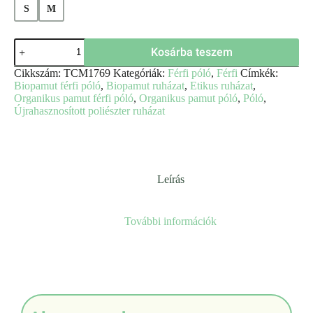
S
M
Kosárba teszem
Cikkszám:
TCM1769
Kategóriák:
Férfi póló
,
Férfi
Címkék:
Biopamut férfi póló
,
Biopamut ruházat
,
Etikus ruházat
,
Organikus pamut férfi póló
,
Organikus pamut póló
,
Póló
,
Újrahasznosított poliészter ruházat
Leírás
További információk