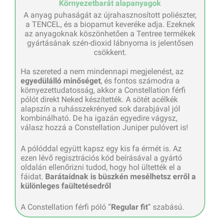
Környezetbarát alapanyagok
A anyag puhaságát az újrahasznosított poliészter,
a TENCEL, és a biopamut keveréke adja. Ezeknek
az anyagoknak köszönhetően a Tentree termékek
gyártásának szén-dioxid lábnyoma is jelentősen
csökkent.
Ha szereted a nem mindennapi megjelenést, az
egyedülálló minőséget
, és fontos számodra a
környezettudatosság, akkor a Constellation férfi
pólót direkt Neked készítették. A sötét acélkék
alapszín a ruhásszekrényed sok darabjával jól
kombinálható. De ha igazán egyedire vágysz,
válasz hozzá a Constellation Juniper pulóvert is!
A pólóddal együtt kapsz egy kis fa érmét is. Az
ezen lévő regisztrációs kód beírásával a gyártó
oldalán ellenőrizni tudod, hogy hol ültették el a
fáidat.
Barátaidnak is büszkén mesélhetsz erről a
különleges faültetésedről
A Constellation férfi póló “
Regular fit
” szabású.