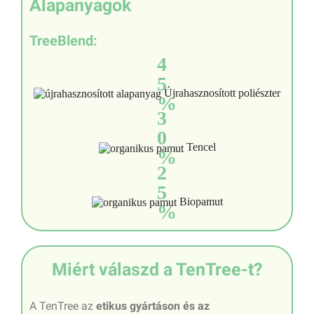
Alapanyagok
TreeBlend:
4
5
Újrahasznosított poliészter
%
3
0
Tencel
%
2
5
Biopamut
%
Miért válaszd a TenTree-t?
A TenTree az
etikus gyártáson és az