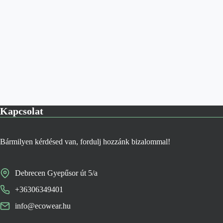
Kapcsolat
Bármilyen kérdésed van, fordulj hozzánk bizalommal!
Debrecen Gyepűsor út 5/a
+36306349401
info@ecowear.hu