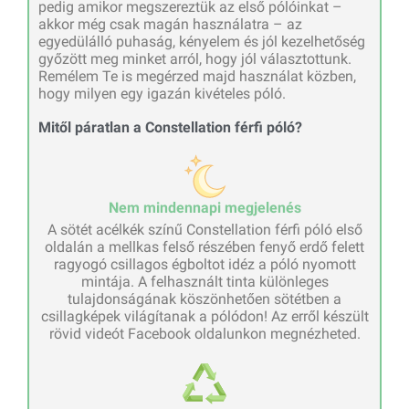
pedig amikor megszereztük az első pólóinkat –
akkor még csak magán használatra – az
egyedülálló puhaság, kényelem és jól kezelhetőség
győzött meg minket arról, hogy jól választottunk.
Remélem Te is megérzed majd használat közben,
hogy milyen egy igazán kivételes póló.
Mitől páratlan a Constellation férfi póló?
Nem mindennapi megjelenés
A sötét acélkék színű Constellation férfi póló első
oldalán a mellkas felső részében fenyő erdő felett
ragyogó csillagos égboltot idéz a póló nyomott
mintája. A felhasznált tinta különleges
tulajdonságának köszönhetően sötétben a
csillagképek világítanak a pólódon! Az erről készült
rövid videót Facebook oldalunkon megnézheted.