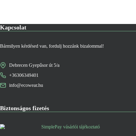
Kapcsolat
Bármilyen kérdésed van, fordulj hozzánk bizalommal!
Debrecen Gyepűsor út 5/a
+36306349401
info@ecowear.hu
Biztonságos fizetés