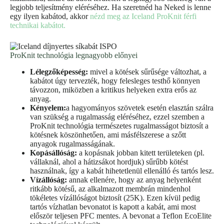
legjobb teljesítmény eléréséhez. Ha szeretnéd ha Neked is lenne
egy ilyen kabátod, akkor
nézd meg az Iceland ProKnit férfi
technikai kabátot.
ProKnit technológia legnagyobb előnyei
Lélegzőképesség:
mivel a kötések sűrűsége változhat, a
kabátot úgy tervezték, hogy felesleges testhő könnyen
távozzon, miközben a kritikus helyeken extra erős az
anyag.
Kényelem:
a hagyományos szövetek esetén
elasztán szálra
van szükség a rugalmasság eléréséhez, ezzel szemben a
ProKnit technológia természetes rugalmasságot biztosít a
kötésnek köszönhetően, ami másfélszerese a szőtt
anyagok rugalmasságának.
Kopásállóság:
a kopásnak jobban kitett területeken (pl.
vállaknál, ahol a hátizsákot hordjuk) sűrűbb kötést
használnak, így a kabát hihetetlenül ellenálló és tartós lesz.
Vízállóság:
annak ellenére, hogy az anyag helyenként
ritkább kötésű, az alkalmazott membrán mindenhol
tökéletes vízállóságot biztosít (25K). Ezen kívül pedig
tartós vízhatlan bevonatot is kapott a kabát, ami most
először teljesen PFC mentes. A bevonat a Teflon EcoElite