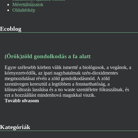
Mérettáblázatok
Oldaltérkép
Ecoblog
(Örök)zöld gondolkodás a fa alatt
Egyre szélesebb körben válik ismertté a biológusok, a vegánok, a
környezetvédők, az ipari nagyhatalmak szén-dioxidmentes
megmozdulásai révén a zöld gondolkodásmód. A zöld
szemüvegen keresztül a legtöbben a fenntarthatóság, a
klímaváltozás lassítása és a no waste szemléletre fókuszálnak, és
ezt a hozzáállást mindenhová magukkal viszik.
Tovább olvasom
Kategóriák