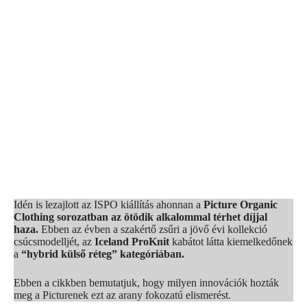
Idén is lezajlott az ISPO kiállítás ahonnan a
Picture Organic
Clothing sorozatban az ötödik alkalommal térhet díjjal
haza.
Ebben az évben a szakértő zsűri a jövő évi kollekció
csúcsmodelljét, az
Iceland ProKnit
kabátot látta kiemelkedőnek
a
“hybrid külső réteg” kategóriában.
Ebben a cikkben bemutatjuk, hogy milyen innovációk hozták
meg a Picturenek ezt az arany fokozatú elismerést.