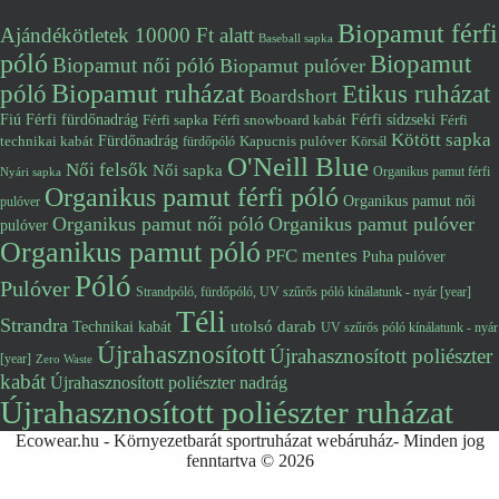
Biopamut férfi
Ajándékötletek 10000 Ft alatt
Baseball sapka
póló
Biopamut
Biopamut női póló
Biopamut pulóver
póló
Biopamut ruházat
Etikus ruházat
Boardshort
Fiú
Férfi fürdőnadrág
Férfi snowboard kabát
Férfi sídzseki
Férfi
Férfi sapka
Kötött sapka
Fürdőnadrág
technikai kabát
Kapucnis pulóver
fürdőpóló
Körsál
O'Neill Blue
Női felsők
Női sapka
Organikus pamut férfi
Nyári sapka
Organikus pamut férfi póló
Organikus pamut női
pulóver
Organikus pamut női póló
Organikus pamut pulóver
pulóver
Organikus pamut póló
PFC mentes
Puha pulóver
Póló
Pulóver
Strandpóló, fürdőpóló, UV szűrős póló kínálatunk - nyár [year]
Téli
Strandra
utolsó darab
Technikai kabát
UV szűrős póló kínálatunk - nyár
Újrahasznosított
Újrahasznosított poliészter
[year]
Zero Waste
kabát
Újrahasznosított poliészter nadrág
Újrahasznosított poliészter ruházat
Ecowear.hu - Környezetbarát sportruházat webáruház- Minden jog
fenntartva © 2026