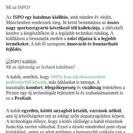
Mi az ISPO?
Az
ISPO egy hatalmas kiállítás
, amit minden év elején,
Münchenben rendeznek meg. Itt kerül bemutatásra az
összes
nagy sportszergyártó következő téli kollekciója
, a sílécektől
kezdve a kiegészítőkön át a legújabb technikai ruhákig. A
kiállításon a bemutatók mellett a
zsűri díjazza is a legjobb
termékeket
. A két fő szempont:
innováció és fenntartható
fejlődés
.
Mi az újdonság az Iceland kabátban?
A kabát, amellett, hogy
100%-ban újrahasznosított
poliészterből készült
, más újításokat is tartogat. A
maximális
komfort
,
lélegzőképesség
és
vízállóság
érdekében a
Picture egy új technológiát fejlesztett ki és szabadalmaztatott is:
ez a
ProKnit
.
A kabát
egyetlen, kötött anyagból készült, varrások nélkül
,
ami új lehetőségeket rejt az eddigi szőtt alapanyagokhoz képest.
A technológia előnye, hogy a kötés sűrűsége a kabát részeinek
funkciója szerint változhat. Ezzel a dzseki mindenhol pont olyan
kialakítású, amire az adott területen a legnagyobb szükség van a