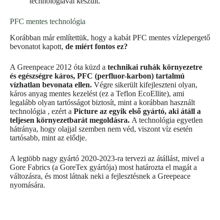
technológiával készült.
PFC mentes technológia
Korábban már említettük, hogy a kabát PFC mentes vízlepergető
bevonatot kapott,
de miért fontos ez?
A Greenpeace 2012 óta küzd a
technikai ruhák környezetre
és egészségre káros, PFC (perfluor-karbon) tartalmú
vízhatlan bevonata ellen.
Végre sikerült kifejleszteni olyan,
káros anyag mentes kezelést (ez a Teflon EcoEllite), ami
legalább olyan tartósságot biztosít, mint a korábban használt
technológia , ezért a
Picture az egyik első gyártó, aki átáll a
teljesen környezetbarát megoldásra.
A technológia egyetlen
hátránya, hogy olajjal szemben nem véd, viszont víz esetén
tartósabb, mint az elődje.
A legtöbb nagy gyártó 2020-2023-ra tervezi az átállást, mivel a
Gore Fabrics (a GoreTex gyártója) most határozta el magát a
változásra, és most látnak neki a fejlesztésnek a Greepeace
nyomására.