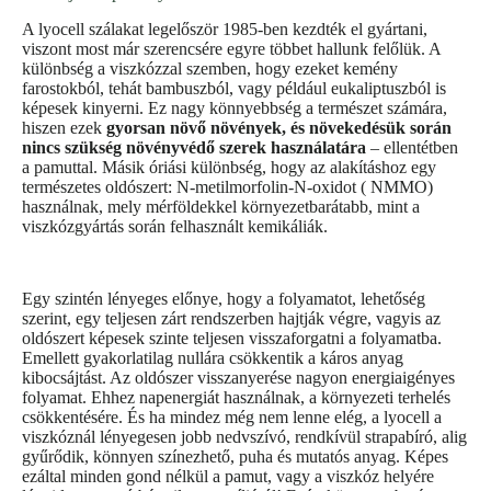
A lyocell szálakat legelőször 1985-ben kezdték el gyártani,
viszont most már szerencsére egyre többet hallunk felőlük. A
különbség a viszkózzal szemben, hogy ezeket kemény
farostokból, tehát bambuszból, vagy például eukaliptuszból is
képesek kinyerni. Ez nagy könnyebbség a természet számára,
hiszen ezek
gyorsan növő növények, és növekedésük során
nincs szükség növényvédő szerek használatára
– ellentétben
a pamuttal. Másik óriási különbség, hogy az alakításhoz egy
természetes oldószert: N-metilmorfolin-N-oxidot ( NMMO)
használnak, mely mérföldekkel környezetbarátabb, mint a
viszkózgyártás során felhasznált kemikáliák.
Egy szintén lényeges előnye, hogy a folyamatot, lehetőség
szerint, egy teljesen zárt rendszerben hajtják végre, vagyis az
oldószert képesek szinte teljesen visszaforgatni a folyamatba.
Emellett gyakorlatilag nullára csökkentik a káros anyag
kibocsájtást. Az oldószer visszanyerése nagyon energiaigényes
folyamat. Ehhez napenergiát használnak, a környezeti terhelés
csökkentésére. És ha mindez még nem lenne elég, a lyocell a
viszkóznál lényegesen jobb nedvszívó, rendkívül strapabíró, alig
gyűrődik, könnyen színezhető, puha és mutatós anyag. Képes
ezáltal minden gond nélkül a pamut, vagy a viszkóz helyére