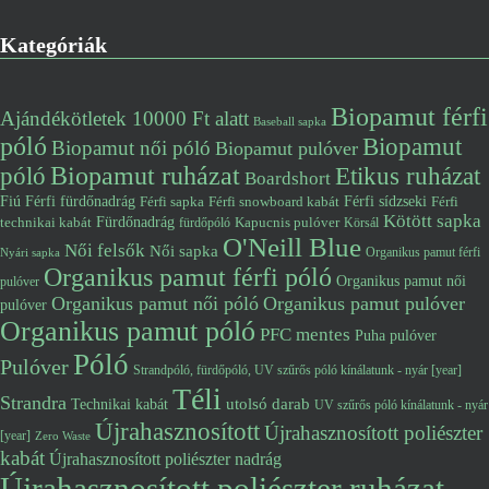
Kategóriák
Biopamut férfi
Ajándékötletek 10000 Ft alatt
Baseball sapka
póló
Biopamut
Biopamut női póló
Biopamut pulóver
póló
Biopamut ruházat
Etikus ruházat
Boardshort
Fiú
Férfi fürdőnadrág
Férfi snowboard kabát
Férfi sídzseki
Férfi
Férfi sapka
Kötött sapka
Fürdőnadrág
technikai kabát
Kapucnis pulóver
fürdőpóló
Körsál
O'Neill Blue
Női felsők
Női sapka
Organikus pamut férfi
Nyári sapka
Organikus pamut férfi póló
Organikus pamut női
pulóver
Organikus pamut női póló
Organikus pamut pulóver
pulóver
Organikus pamut póló
PFC mentes
Puha pulóver
Póló
Pulóver
Strandpóló, fürdőpóló, UV szűrős póló kínálatunk - nyár [year]
Téli
Strandra
utolsó darab
Technikai kabát
UV szűrős póló kínálatunk - nyár
Újrahasznosított
Újrahasznosított poliészter
[year]
Zero Waste
kabát
Újrahasznosított poliészter nadrág
Újrahasznosított poliészter ruházat