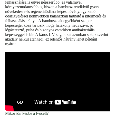
felhasználása is egyre népszerűbb, és valamivel
környezettudatosabb is, hiszen a bambusz rendkívül gyors
növekedésre és regenerálódásra képes növény, így kellő
odafigyeléssel könnyebben balanszban tartható a kitermelés és
felhasználás aránya. A bambusznak egyébként szuper
képességei közé tartozik, hogy hatékony nedvszívó, jó
légáteresztő, puha és bizonyos esetekben antibakteriális
képességgel is bír. A káros UV sugarakat azonban sokak szerint
akadály nélkül átengedi, ez jelentős hátrány lehet például
nyáron.
Mikor jön képbe a lyocell?