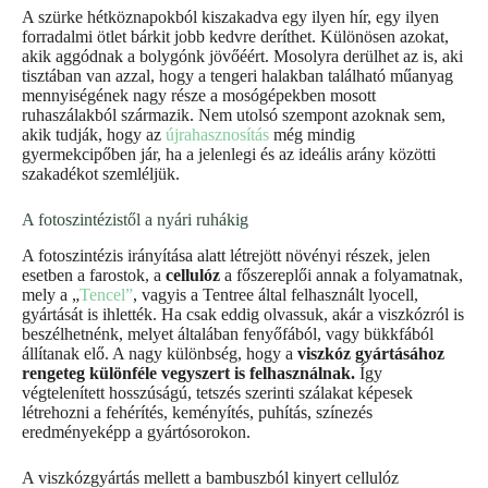
A szürke hétköznapokból kiszakadva egy ilyen hír, egy ilyen
forradalmi ötlet bárkit jobb kedvre deríthet. Különösen azokat,
akik aggódnak a bolygónk jövőéért. Mosolyra derülhet az is, aki
tisztában van azzal, hogy a tengeri halakban található műanyag
mennyiségének nagy része a mosógépekben mosott
ruhaszálakból származik. Nem utolsó szempont azoknak sem,
akik tudják, hogy az
újrahasznosítás
még mindig
gyermekcipőben jár, ha a jelenlegi és az ideális arány közötti
szakadékot szemléljük.
A fotoszintézistől a nyári ruhákig
A fotoszintézis irányítása alatt létrejött növényi részek, jelen
esetben a farostok, a
cellulóz
a főszereplői annak a folyamatnak,
mely a „
Tencel”
, vagyis a Tentree által felhasznált lyocell,
gyártását is ihlették. Ha csak eddig olvassuk, akár a viszkózról is
beszélhetnénk, melyet általában fenyőfából, vagy bükkfából
állítanak elő. A nagy különbség, hogy a
viszkóz gyártásához
rengeteg különféle vegyszert is felhasználnak.
Így
végtelenített hosszúságú, tetszés szerinti szálakat képesek
létrehozni a fehérítés, keményítés, puhítás, színezés
eredményeképp a gyártósorokon.
A viszkózgyártás mellett a bambuszból kinyert cellulóz