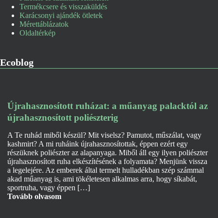
Termékcsere és visszaküldés
Karácsonyi ajándék ötletek
Mérettáblázatok
Oldaltérkép
Ecoblog
Újrahasznosított ruházat: a műanyag palacktól az
újrahasznosított poliészterig
A Te ruhád miből készül? Mit viselsz? Pamutot, műszálat, vagy
kashmirt? A mi ruháink újrahasznosítottak, éppen ezért egy
részüknek poliészter az alapanyaga. Miből áll egy ilyen poliészter
újrahasznosított ruha elkészítésének a folyamata? Menjünk vissza
a legelejére. Az emberek által termelt hulladékban szép számmal
akad műanyag is, ami tökéletesen alkalmas arra, hogy síkabát,
sportruha, vagy éppen […]
Tovább olvasom