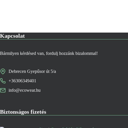
Kapcsolat
Bármilyen kérdésed van, fordulj hozzánk bizalommal!
Debrecen Gyepűsor út 5/a
+36306349401
info@ecowear.hu
Biztonságos fizetés