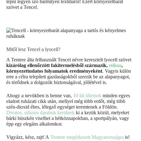
lépni legyen szó bármilyen textíliáról! Ezért környezetbarát
szövet a Tencel.
Mitől lesz Tencel a lyocell?
A Tentree álta felhasznált Tencel névre keresztelt lyocell szövet
kizárólag ellenőrzött fakitermelésből származik,
etikus
,
környezettudatos folyamatok eredményeként
. Vagyis külön
erre a célra telepített gazdaságokból szerzik be az alapanyagot,
és törődnek a dolgozók biztonságával, jóllétével is.
Ahogy a nevükben is benne van,
10 fát ültetnek
minden egyes
eladott ruházati cikk után, mellyel még több erdőt, még több
szén-dioxid éhes, lélegző egységet teremtenek a Földön.
Divatos, stílusos darabok kerülnek
ki a kezük közül, melyeket
bárki büszkén viselhet a hétköznapokban, a sportpályán, vagy
épp egy elegáns alkalomkor.
Vigyázz, kész, rajt! A
Tentree megérkezett Magyarországra
is!