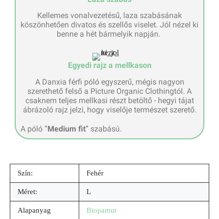
Kellemes vonalvezetésű, laza szabásának
köszönhetően divatos és szellős viselet. Jól nézel ki
benne a hét bármelyik napján. ​
Egyedi rajz a mellkason​
A Danxia férfi póló egyszerű, mégis nagyon
szerethető felső a Picture Organic Clothingtól. A
csaknem teljes mellkasi részt betöltő - hegyi tájat
ábrázoló rajz jelzi, hogy viselője természet szerető.
A póló “
Medium fit
” szabású.
Szín:
Fehér
Méret:
L
Alapanyag
Biopamut