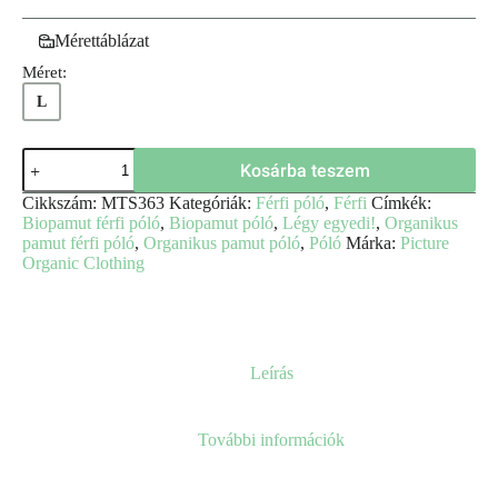
Mérettáblázat
Méret:
L
Kosárba teszem
Cikkszám:
MTS363
Kategóriák:
Férfi póló
,
Férfi
Címkék:
Biopamut férfi póló
,
Biopamut póló
,
Légy egyedi!
,
Organikus
pamut férfi póló
,
Organikus pamut póló
,
Póló
Márka:
Picture
Organic Clothing
Leírás
További információk