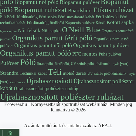
póló
Biopamut
Biopamut női póló
Biopamut pulóver
póló
Biopamut ruházat
Etikus ruházat
Boardshort
Fiú
Férfi fürdőnadrág
Férfi snowboard kabát
Férfi sídzseki
Férfi
Férfi sapka
Kötött sapka
Fürdőnadrág
technikai kabát
Kapucnis pulóver
fürdőpóló
Körsál
O'Neill Blue
Női felsők
Női sapka
Organikus pamut férfi
Nyári sapka
Organikus pamut férfi póló
Organikus pamut női
pulóver
Organikus pamut női póló
Organikus pamut pulóver
pulóver
Organikus pamut póló
PFC mentes
Puha pulóver
Póló
Pulóver
Strandpóló, fürdőpóló, UV szűrős póló kínálatunk - nyár [year]
Téli
Strandra
utolsó darab
Technikai kabát
UV szűrős póló kínálatunk - nyár
Újrahasznosított
Újrahasznosított poliészter
[year]
Zero Waste
kabát
Újrahasznosított poliészter nadrág
Újrahasznosított poliészter ruházat
Ecowear.hu - Környezetbarát sportruházat webáruház- Minden jog
fenntartva © 2026
Az árak bruttó árak és tartalmazzák az ÁFÁ-t.