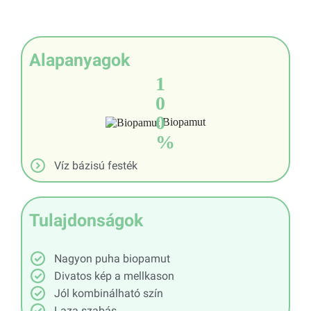
Alapanyagok
1
0
0
Biopamut
%
Víz bázisú festék
Tulajdonságok
Nagyon puha biopamut
Divatos kép a mellkason
Jól kombinálható szín
Laza szabás