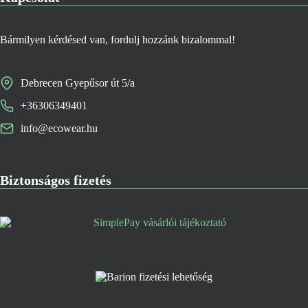
Bármilyen kérdésed van, fordulj hozzánk bizalommal!
Debrecen Gyepűsor út 5/a
+36306349401
info@ecowear.hu
Biztonságos fizetés