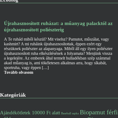
Újrahasznosított ruházat: a műanyag palacktól az
újrahasznosított poliészterig
A Te ruhád miből készül? Mit viselsz? Pamutot, műszálat, vagy
kashmirt? A mi ruháink újrahasznosítottak, éppen ezért egy
részüknek poliészter az alapanyaga. Miből áll egy ilyen poliészter
újrahasznosított ruha elkészítésének a folyamata? Menjünk vissza
a legelejére. Az emberek által termelt hulladékban szép számmal
akad műanyag is, ami tökéletesen alkalmas arra, hogy síkabát,
sportruha, vagy éppen […]
Tovább olvasom
Kategóriák
Biopamut férfi
Ajándékötletek 10000 Ft alatt
Baseball sapka