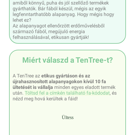
amiből könnyű, puha és jól szellőző termékek
gyárthatók. Bár fából készül, mégis az egyik
legfenntarthatóbb alapanyag. Hogy mégis hogy
lehet ez?
Az alapanyagot ellenőrzött erdőművelésből
származó fából, megújuló energia
felhasználásával, etikusan gyártják!
Miért válaszd a TenTree-t?
A TenTree az
etikus gyártáson és az
újrahasznosított alapanyagokon kívül 10 fa
ültetését is vállalja
minden egyes eladott termék
után.
Töltsd fel a címkén található fa-kódodat
, és
nézd meg hová kerültek a fáid!
Ültess