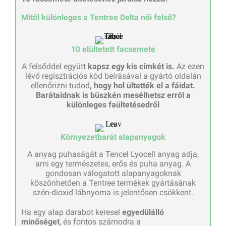
Mitől különleges a Tentree Delta női felső?
10 elültetett facsemete
A felsőddel együtt
kapsz egy kis címkét is.
Az ezen
lévő regisztrációs kód beírásával a gyártó oldalán
ellenőrizni tudod
, hogy hol ültették el a fáidat.
Barátaidnak is büszkén mesélhetsz erről a
különleges faültetésedről
Környezetbarát alapanyagok
A anyag puhaságát a Tencel Lyocell anyag adja,
ami egy természetes, erős és puha anyag. A
gondosan válogatott alapanyagoknak
köszönhetően a Tentree termékek gyártásának
szén-dioxid lábnyoma is jelentősen csökkent.
Ha egy alap darabot keresel
egyedülálló
minőséget
, és fontos számodra a