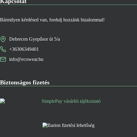
Kapcsolat
Bármilyen kérdésed van, fordulj hozzánk bizalommal!
Debrecen Gyepűsor út 5/a
+36306349401
info@ecowear.hu
Biztonságos fizetés