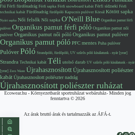
Fiú
Férfi fürdőnadrág
Férfi snowboard kabát
Férfi sídzseki
Férfi
Férfi sapka
Kötött sapka
Fürdőnadrág
technikai kabát
Kapucnis pulóver
fürdőpóló
Körsál
O'Neill Blue
Női felsők
Női sapka
Organikus pamut férfi
Nyári sapka
Organikus pamut férfi póló
Organikus pamut női
pulóver
Organikus pamut női póló
Organikus pamut pulóver
pulóver
Organikus pamut póló
PFC mentes
Puha pulóver
Póló
Pulóver
Strandpóló, fürdőpóló, UV szűrős póló kínálatunk - nyár [year]
Téli
Strandra
utolsó darab
Technikai kabát
UV szűrős póló kínálatunk - nyár
Újrahasznosított
Újrahasznosított poliészter
[year]
Zero Waste
kabát
Újrahasznosított poliészter nadrág
Újrahasznosított poliészter ruházat
Ecowear.hu - Környezetbarát sportruházat webáruház- Minden jog
fenntartva © 2026
Az árak bruttó árak és tartalmazzák az ÁFÁ-t.