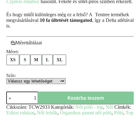
Cypress ruhához
hasonlít. Fekete és sötét-piros színben érkezett.
És hogy mitől különleges még ez a felső? A Tentree termékek
megvásárlásával
10 fa ültetését támogatod
, így a Delta atlétával
is.
Mérettáblázat
Méret:
XS
S
M
L
XL
Szín:
Kosárba teszem
Cikkszám:
TCW2933
Kategóriák:
Női póló - top
,
Női
Címkék:
Etikus ruházat
,
Női felsők
,
Organikus pamut női póló
,
Póló
,
Top