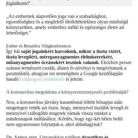
foglalkozni?
„Az embernek alapvetően joga van a szabadsághoz,
egyenlőséghez és a megfelelő életfeltételekhez olyan minőségű
környezetben, amely emberhez méltó és egészséges életre ad
lehetőséget.”
Ember és Bioszféra Világkonferencia
Így hát
saját jogainkért harcolunk, mikor a tiszta vízért,
tiszta levegőért, méreganyagmentes élelmiszerekért,
műanyagmentes óceánokért teszünk valamit.
Eközben persze
számos természeti csodát, állatot és növényt is megóvhatunk a
pusztulástól, ahogyan ezt nemrégiben a Google kezdőlapján
hasaló
Galápagosi óriásteknős
is jelezte.
A koronavírus megoldotta a környezetszennyezés problémáját?
Nos, a koronavírus járvány karanténnal töltött hónapjai után
rengetegen vették azt észre, hogy, mennyivel tisztább levegő és
mennyivel csillogóbb tengerek várnak vissza minket a
mindennapok indításához. Kérdés, hogy egy-két héten belül
nem ugyanonnan folytatjuk-e, ahol abbahagytuk?
De. Sajnos igen. Ugyanakkor valóban
drasztikus és