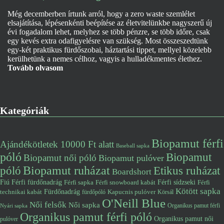
Még decemberben írtunk arról, hogy a zero waste szemlélet
elsajátítása, lépésenkénti beépítése az életvitelünkbe nagyszerű új
évi fogadalom lehet, melyhez se több pénzre, se több időre, csak
egy kevés extra odafigyelésre van szükség. Most összeszedtünk
egy-két praktikus fürdőszobai, háztartási tippet, mellyel közelebb
kerülhetünk a nemes célhoz, vagyis a hulladékmentes élethez.
Tovább olvasom
Kategóriák
Biopamut férfi
Ajándékötletek 10000 Ft alatt
Baseball sapka
póló
Biopamut
Biopamut női póló
Biopamut pulóver
póló
Biopamut ruházat
Etikus ruházat
Boardshort
Fiú
Férfi fürdőnadrág
Férfi snowboard kabát
Férfi sídzseki
Férfi
Férfi sapka
Kötött sapka
Fürdőnadrág
technikai kabát
Kapucnis pulóver
fürdőpóló
Körsál
O'Neill Blue
Női felsők
Női sapka
Organikus pamut férfi
Nyári sapka
Organikus pamut férfi póló
Organikus pamut női
pulóver