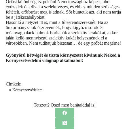
Óriási különbség ez például Németországhoz képest, ahol
évtizedek óta divat a szelektívezés, és ehhez minden szükséges
feltételt, erőforrást meg is adnak. Sőt büntetik azt, aki nem tartja
be a játékszabályokat.
Hasonló a helyzet itt is, mint a fűtésrendszereknél: Ha az
önkormányzatok észrevennék, hogy kígyózó sorok és
műanyagpalack halmok borítanák a szelektív lerakókat, akkor
talán kellő mennyiségű szelektív kukát helyeznének el a
városokban. Nem tudhatjuk biztosan… de egy próbát megérne!
Gyönyörű hétvégét és tiszta környezetet kívánunk Neked a
Környezetvédelmi világnap alkalmából!
Címkék:
#
Környezetvédelem
Tetszett? Oszd meg barátaiddal is!