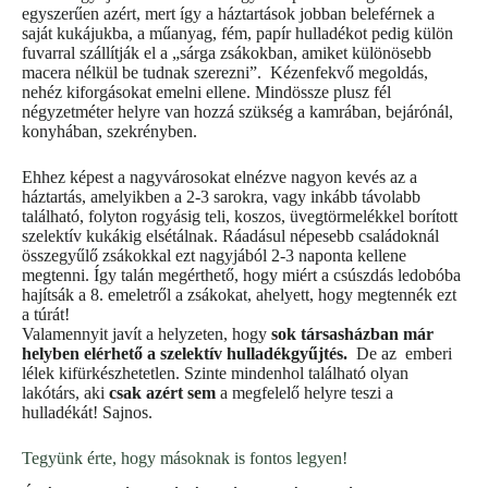
egyszerűen azért, mert így a háztartások jobban beleférnek a
saját kukájukba, a műanyag, fém, papír hulladékot pedig külön
fuvarral szállítják el a „sárga zsákokban, amiket különösebb
macera nélkül be tudnak szerezni”. Kézenfekvő megoldás,
nehéz kiforgásokat emelni ellene. Mindössze plusz fél
négyzetméter helyre van hozzá szükség a kamrában, bejárónál,
konyhában, szekrényben.
Ehhez képest a nagyvárosokat elnézve nagyon kevés az a
háztartás, amelyikben a 2-3 sarokra, vagy inkább távolabb
található, folyton rogyásig teli, koszos, üvegtörmelékkel borított
szelektív kukákig elsétálnak. Ráadásul népesebb családoknál
összegyűlő zsákokkal ezt nagyjából 2-3 naponta kellene
megtenni. Így talán megérthető, hogy miért a csúszdás ledobóba
hajítsák a 8. emeletről a zsákokat, ahelyett, hogy megtennék ezt
a túrát!
Valamennyit javít a helyzeten, hogy
sok társasházban már
helyben elérhető a szelektív hulladékgyűjtés.
De az emberi
lélek kifürkészhetetlen. Szinte mindenhol található olyan
lakótárs, aki
csak azért sem
a megfelelő helyre teszi a
hulladékát! Sajnos.
Tegyünk érte, hogy másoknak is fontos legyen!