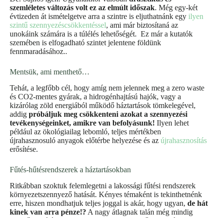
szemléletes változás volt ez az elmúlt időszak
. Még egy-két
évtizeden át ismételgetve arra a szintre is eljuthatnánk egy
ilyen
szintű szennyezéscsökkentéssel
, ami már biztosítaná az
unokáink számára is a túlélés lehetőségét. Ez már a kutatók
szemében is elfogadható szintet jelentene földünk
fennmaradásához..
Mentsük, ami menthető…
Tehát, a legfőbb cél, hogy amíg nem jelennek meg a zero waste
és CO2-mentes gyárak, a hidrogénhajtású hajók, vagy a
kizárólag zöld energiából működő háztartások tömkelegével,
addig
próbáljuk meg csökkenteni azokat a szennyezési
tevékenységeinket, amikre van befolyásunk!
Ilyen lehet
például az ökológiailag lebomló, teljes mértékben
újrahasznosuló anyagok előtérbe helyezése és az
újrahasznosítás
erősítése.
Fűtés-hűtésrendszerek a háztartásokban
Ritkábban szoktuk felemlegetni a lakossági fűtési rendszerek
környezetszennyező hatását. Kényes témaként is tekinthetnénk
erre, hiszen mondhatjuk teljes joggal is akár, hogy ugyan,
de hát
kinek van arra pénze!?
A nagy átlagnak talán még mindig