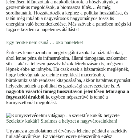
jelentősen túlárazottak a napkollektorok, a hőszivattyúk, a
geotermikus megoldások, a biomassza fűtés… és még
sorolhatnánk. Hozzátartozik a képhez a politika hozzáállása, és
talán még inkább a nagyvárosok hagyományos fosszilis
energiára való berendezkedése. Más szóval: a panelben mégis ki
fogja elkezdeni a napelemes átállást?!
Egy fecske nem csinál… öko paneleket
Érdekes lenne azonban megvizsgálni azokat a háztartásokat,
ahol lenne pénz és infrastruktúra, állami támogatás, szakember
stb… akár a teljesen passzív házak létrehozására is, mégsem
lépnek ebbe az irányba. Ha csak ezek a háztartások meglépnék,
hogy belevágnak az eleinte még kicsit macerásabb,
bürokratikusabb rendszer kitaposásába, akkor hatalmas nyomást
helyezhetnének a politikai és gazdasági szervezetekre is.
A
nagyobb vásárlói tömeg hosszútávon jelentősen lefaragna a
fogyasztói árakból is,
egyben népszerűvé is tenné a
környezetbarát megoldást.
Szelektív kukák? Siralmas a helyzet a nagyvárosainkban!
Ugyanez a gondolatmenet érvényes lehetne például a szelektív
hulladékgyűjtésre. Ez vidéken egyre népszerűbb egész