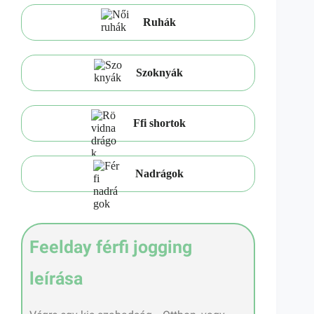
Ruhák
Szoknyák
Ffi shortok
Nadrágok
Feelday férfi jogging
leírása