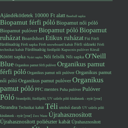
Ajándékötletek 10000 Ft alatt
Baseball sapka
Biopamut férfi póló
Biopamut női póló
Biopamut póló
Biopamut
Biopamut pulóver
ruházat
Etikus ruházat
Boardshort
Fiú
Férfi
fürdőnadrág
Férfi snowboard kabát
Férfi sídzseki
Férfi
Férfi sapka
Fürdőnadrág
technikai kabát
Kapucnis pulóver
fürdőpóló
Körsál
O'Neill
Kötött sapka
Női felsők
Női sapka
Nyári sapka
Blue
Organikus pamut
Organikus pamut férfi pulóver
férfi póló
Organikus pamut
Organikus pamut női pulóver
Organikus
női póló
Organikus pamut pulóver
pamut póló
Pulóver
PFC mentes
Puha pulóver
Póló
Strandpóló, fürdőpóló, UV szűrős póló kínálatunk - nyár [year]
Téli
Strandra
utolsó darab
Technikai kabát
UV szűrős póló
Újrahasznosított
kínálatunk - nyár [year]
Zero Waste
Újrahasznosított poliészter kabát
Újrahasznosított