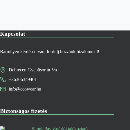
Kapcsolat
Bármilyen kérdésed van, fordulj hozzánk bizalommal!
Debrecen Gyepűsor út 5/a
+36306349401
info@ecowear.hu
Biztonságos fizetés