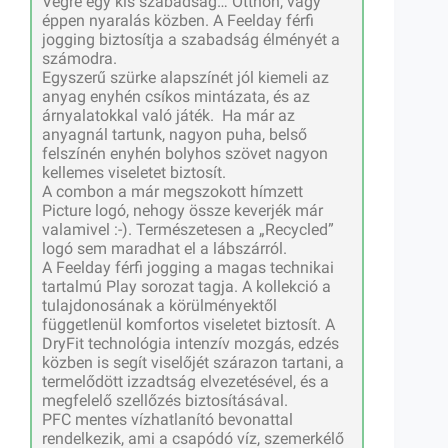
Végre egy kis szabadság… Otthon, vagy
éppen nyaralás közben. A Feelday férfi
jogging biztosítja a szabadság élményét a
számodra.
Egyszerű szürke alapszínét jól kiemeli az
anyag enyhén csíkos mintázata, és az
árnyalatokkal való játék. Ha már az
anyagnál tartunk, nagyon puha, belső
felszínén enyhén bolyhos szövet nagyon
kellemes viseletet biztosít.
A combon a már megszokott hímzett
Picture logó, nehogy össze keverjék már
valamivel :-). Természetesen a „Recycled”
logó sem maradhat el a lábszárról.
A Feelday férfi jogging a magas technikai
tartalmú Play sorozat tagja. A kollekció a
tulajdonosának a körülményektől
függetlenül komfortos viseletet biztosít. A
DryFit technológia intenzív mozgás, edzés
közben is segít viselőjét szárazon tartani, a
termelődött izzadtság elvezetésével, és a
megfelelő szellőzés biztosításával.
PFC mentes vízhatlanító bevonattal
rendelkezik, ami a csapódó víz, szemerkélő