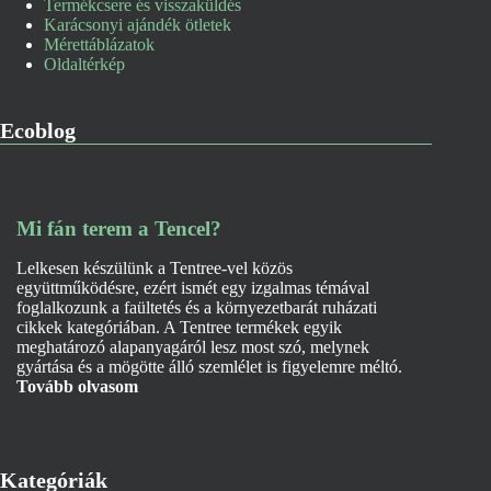
Termékcsere és visszaküldés
Karácsonyi ajándék ötletek
Mérettáblázatok
Oldaltérkép
Ecoblog
Mi fán terem a Tencel?
Lelkesen készülünk a Tentree-vel közös
együttműködésre, ezért ismét egy izgalmas témával
foglalkozunk a faültetés és a környezetbarát ruházati
cikkek kategóriában. A Tentree termékek egyik
meghatározó alapanyagáról lesz most szó, melynek
gyártása és a mögötte álló szemlélet is figyelemre méltó.
Tovább olvasom
Kategóriák