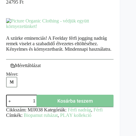
24795
Ft
A szürke eminenciás! A Feelday férfi jogging nadrág
remek viselet a szabadidő élvezetes eltöltéséhez.
Kényelmes és környezetbarát. Mindennapi használatra.
Mérettáblázat
Méret:
M
Kosárba teszem
Cikkszám:
MJJ038
Kategóriák:
Férfi nadrág
,
Férfi
Címkék:
Biopamut ruházat
,
PLAY kollekció