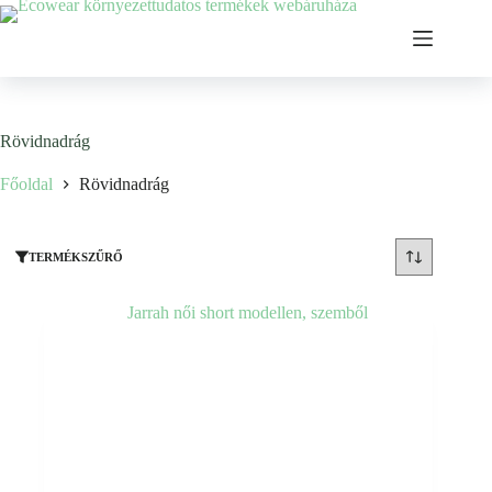
Ugrás
a
tartalomhoz
Rövidnadrág
Főoldal
Rövidnadrág
TERMÉKSZŰRŐ