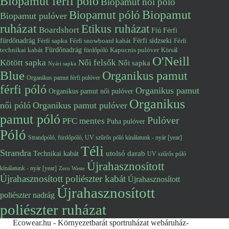
Biopamut férfi póló
Biopamut női póló
Biopamut póló
Biopamut
Biopamut pulóver
ruházat
Etikus ruházat
Boardshort
Fiú
Férfi
fürdőnadrág
Férfi snowboard kabát
Férfi sídzseki
Férfi
Férfi sapka
Fürdőnadrág
technikai kabát
Kapucnis pulóver
fürdőpóló
Körsál
O'Neill
Kötött sapka
Női felsők
Női sapka
Nyári sapka
Blue
Organikus pamut
Organikus pamut férfi pulóver
férfi póló
Organikus pamut
Organikus pamut női pulóver
Organikus
női póló
Organikus pamut pulóver
pamut póló
Pulóver
PFC mentes
Puha pulóver
Póló
Strandpóló, fürdőpóló, UV szűrős póló kínálatunk - nyár [year]
Téli
Strandra
utolsó darab
Technikai kabát
UV szűrős póló
Újrahasznosított
kínálatunk - nyár [year]
Zero Waste
Újrahasznosított poliészter kabát
Újrahasznosított
Újrahasznosított
poliészter nadrág
poliészter ruházat
Ecowear.hu - Környezetbarát sportruházat webáruház-