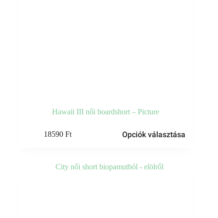
Hawaii III női boardshort – Picture
Ennek
Opciók választása
18590
Ft
a
terméknek
több
variációja
van.
A
változatok
a
termékoldalon
választhatók