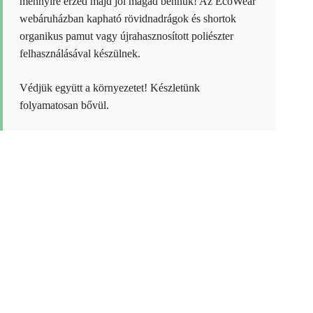
mennyire érzed majd jól magad bennük! Az EcoWear
webáruházban kapható rövidnadrágok és shortok
organikus pamut vagy újrahasznosított poliészter
felhasználásával készülnek.
Védjük együtt a környezetet! Készletünk
folyamatosan bővül.