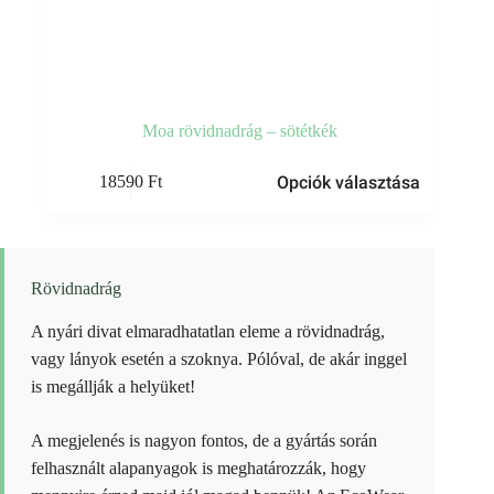
Moa rövidnadrág – sötétkék
Ennek
Opciók választása
18590
Ft
a
terméknek
több
variációja
van.
A
Rövidnadrág
változatok
a
A nyári divat elmaradhatatlan eleme a rövidnadrág,
termékoldalon
vagy lányok esetén a szoknya. Pólóval, de akár inggel
választhatók
ki
is megállják a helyüket!
A megjelenés is nagyon fontos, de a gyártás során
felhasznált alapanyagok is meghatározzák, hogy