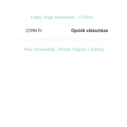
Friday Night Boardshort – O’Neill
Ennek
Opciók választása
22990
Ft
a
terméknek
több
variációja
van.
A
változatok
a
termékoldalon
választhatók
ki