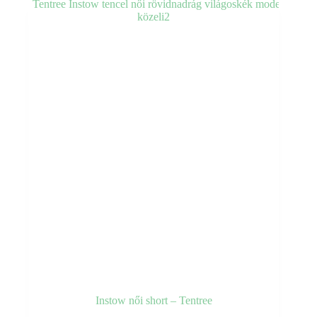
van.
A
változatok
a
termékoldalon
választhatók
ki
Instow női short – Tentree