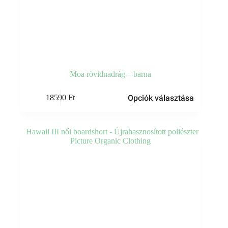
Moa rövidnadrág – barna
Ennek
Opciók választása
18590
Ft
a
terméknek
több
variációja
van.
A
változatok
a
termékoldalon
választhatók
ki