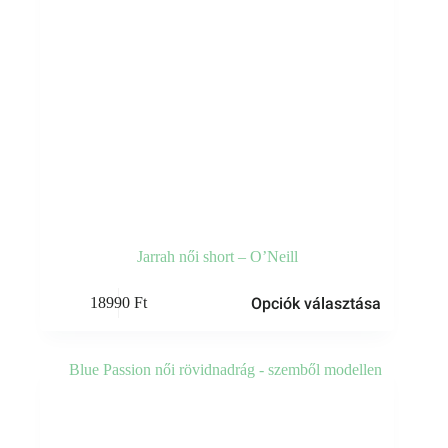
Jarrah női short – O’Neill
Ennek
Opciók választása
18990
Ft
a
terméknek
több
variációja
van.
A
változatok
a