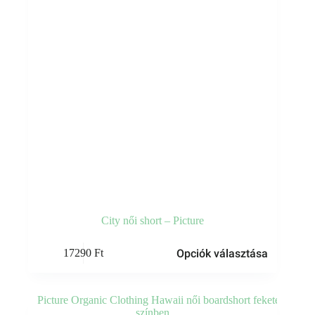
ki
City női short – Picture
Ennek
Opciók választása
17290
Ft
a
terméknek
több
variációja
van.