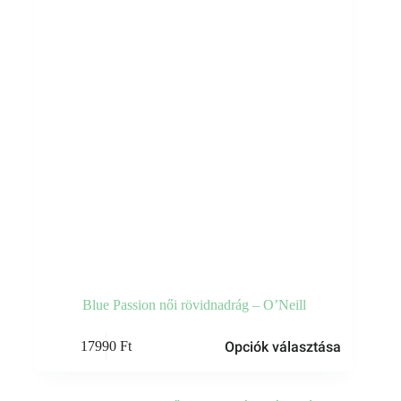
termékoldalon
választhatók
ki
Blue Passion női rövidnadrág – O’Neill
Ennek
Opciók választása
17990
Ft
a
terméknek
több
variációja