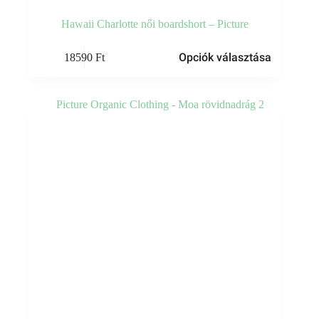
Hawaii Charlotte női boardshort – Picture
Ennek
Opciók választása
18590
Ft
a
terméknek
több
variációja
van.
A
változatok
a
termékoldalon
választhatók
ki