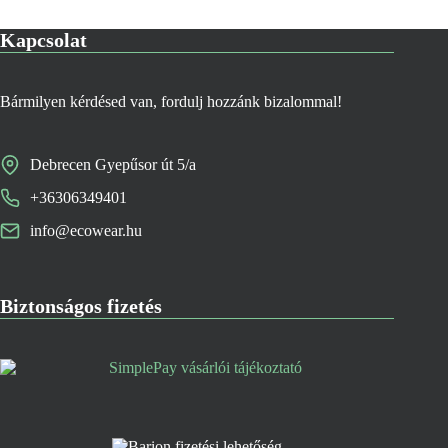
Kapcsolat
Bármilyen kérdésed van, fordulj hozzánk bizalommal!
Debrecen Gyepűsor út 5/a
+36306349401
info@ecowear.hu
Biztonságos fizetés