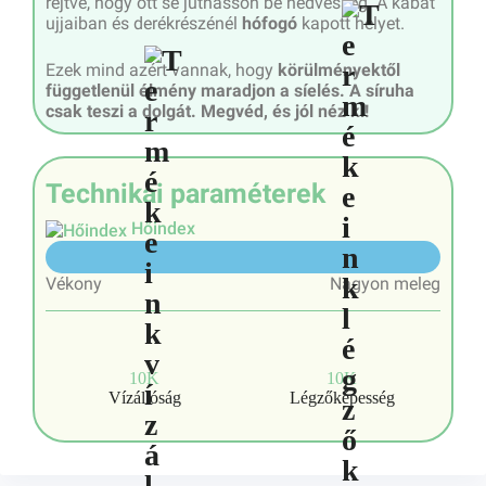
rejtve, hogy ott se juthasson be nedvesség. A kabát
ujjaiban és derékrészénél
hófogó
kapott helyet.
Ezek mind azért vannak, hogy
körülményektől
függetlenül élmény maradjon a síelés. A síruha
csak teszi a dolgát. Megvéd, és jól néz ki!
Technikai paraméterek
Hőindex
7/10
Vékony
Nagyon meleg
10K
10K
Vízállóság
Légzőképesség