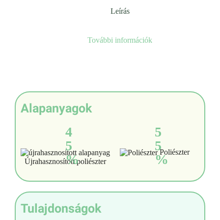
Leírás
További információk
Alapanyagok
4
5
5
5
Poliészter
%
%
Újrahasznosított poliészter
Tulajdonságok