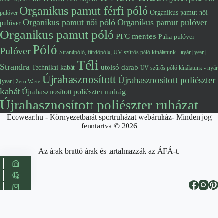
Organikus pamut férfi póló
Organikus pamut női
pulóver
Organikus pamut női póló
Organikus pamut pulóver
pulóver
Organikus pamut póló
PFC mentes
Puha pulóver
Póló
Pulóver
Strandpóló, fürdőpóló, UV szűrős póló kínálatunk - nyár [year]
Téli
Strandra
utolsó darab
Technikai kabát
UV szűrős póló kínálatunk - nyár
Újrahasznosított
Újrahasznosított poliészter
[year]
Zero Waste
kabát
Újrahasznosított poliészter nadrág
Újrahasznosított poliészter ruházat
Ecowear.hu - Környezetbarát sportruházat webáruház- Minden jog
fenntartva © 2026
Az árak bruttó árak és tartalmazzák az ÁFÁ-t.