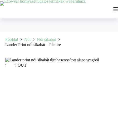
Főoldal
Női
Női síkabát
Lander Print női síkabát – Picture
SOLD OUT