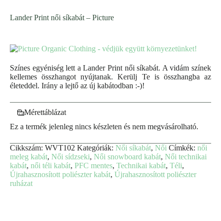
Lander Print női síkabát – Picture
Színes egyéniség lett a Lander Print női síkabát. A vidám színek
kellemes összhangot nyújtanak. Kerülj Te is összhangba az
életeddel. Irány a lejtő az új kabátodban :-)!
Mérettáblázat
Ez a termék jelenleg nincs készleten és nem megvásárolható.
Cikkszám:
WVT102
Kategóriák:
Női síkabát
,
Női
Címkék:
női
meleg kabát
,
Női sídzseki
,
Női snowboard kabát
,
Női technikai
kabát
,
női téli kabát
,
PFC mentes
,
Technikai kabát
,
Téli
,
Újrahasznosított poliészter kabát
,
Újrahasznosított poliészter
ruházat