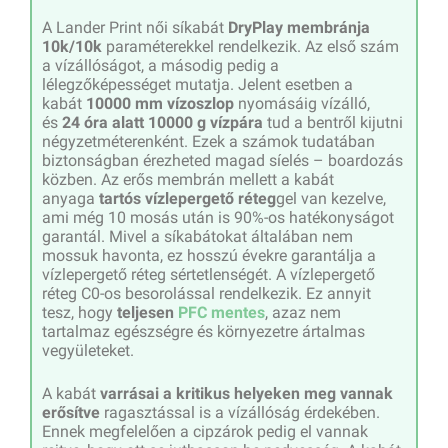
A Lander Print női síkabát
DryPlay membránja
10k/10k
paraméterekkel rendelkezik. Az első szám
a vízállóságot, a másodig pedig a
lélegzőképességet mutatja. Jelent esetben a
kabát
10000 mm vízoszlop
nyomásáig vízálló,
és
24 óra alatt 10000 g vízpára
tud a bentről kijutni
négyzetméterenként. Ezek a számok tudatában
biztonságban érezheted magad síelés – boardozás
közben. Az erős membrán mellett a kabát
anyaga
tartós vízlepergető réteg
gel van kezelve,
ami még 10 mosás után is 90%-os hatékonyságot
garantál. Mivel a síkabátokat általában nem
mossuk havonta, ez hosszú évekre garantálja a
vízlepergető réteg sértetlenségét. A vízlepergető
réteg C0-os besorolással rendelkezik. Ez annyit
tesz, hogy
teljesen
PFC mentes
, azaz nem
tartalmaz egészségre és környezetre ártalmas
vegyületeket.
A kabát
varrásai a kritikus helyeken meg vannak
erősítve
ragasztással is a vízállóság érdekében.
Ennek megfelelően a cipzárok pedig el vannak