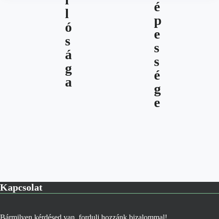
Kapcsolat
Bármilyen kérdésed van, fordulj hozzánk bizalommal!