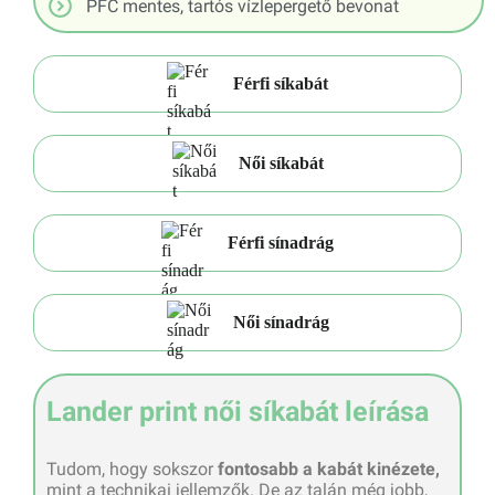
PFC mentes, tartós vízlepergető bevonat
Férfi síkabát
Női síkabát
Férfi sínadrág
Női sínadrág
Lander print női síkabát leírása
Tudom, hogy sokszor
fontosabb a kabát kinézete,
mint a technikai jellemzők. De az talán még jobb,