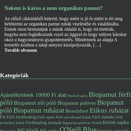
Nekem is káros a nem organikus pamut?
Az előző cikkünkből kiderül, hogy miért is jó és miért is éri meg
befektetni az organikus pamut ruhák viselésébe és vásárlásába.
Ennek most bemutatjuk a másik oldalát is, hogy mi történik,
hogyha nem foglalkozunk ezzel az üggyel és hogy milyen károkat
okoz a hagyományos gyapottermelés. Mindennek az alapja A
termelés közben a talajt annyira kiszipolyozzák, […]
Tovább olvasom
Kategóriák
Biopamut férfi
Ajándékötletek 10000 Ft alatt
Baseball sapka
póló
Biopamut
Biopamut női póló
Biopamut pulóver
póló
Biopamut ruházat
Etikus ruházat
Boardshort
Fiú
Férfi fürdőnadrág
Férfi snowboard kabát
Férfi sídzseki
Férfi
Férfi sapka
Kötött sapka
Fürdőnadrág
technikai kabát
Kapucnis pulóver
fürdőpóló
Körsál
O'Neill Blue
Női felsők
Női sapka
Organikus pamut férfi
Nyári sapka