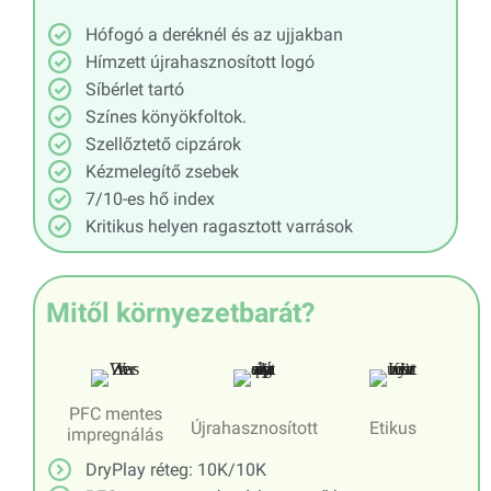
Hófogó a deréknél és az ujjakban
Hímzett újrahasznosított logó
Síbérlet tartó
Színes könyökfoltok.
Szellőztető cipzárok
Kézmelegítő zsebek
7/10-es hő index
Kritikus helyen ragasztott varrások
Mitől környezetbarát?
PFC mentes
Újrahasznosított
Etikus
impregnálás
DryPlay réteg: 10K/10K