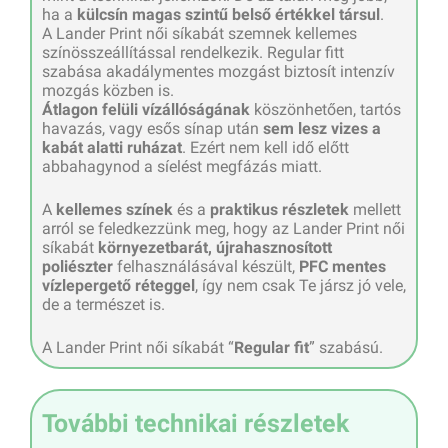
ha a
külcsín magas szintű belső értékkel társul
.
A Lander Print női síkabát szemnek kellemes
színösszeállítással rendelkezik. Regular fitt
szabása akadálymentes mozgást biztosít intenzív
mozgás közben is.
Átlagon felüli vízállóságának
köszönhetően, tartós
havazás, vagy esős sínap után
sem lesz vizes a
kabát alatti ruházat
. Ezért nem kell idő előtt
abbahagynod a síelést megfázás miatt.
A
kellemes színek
és a
praktikus részletek
mellett
arról se feledkezzünk meg, hogy az Lander Print női
síkabát
környezetbarát, újrahasznosított
poliészter
felhasználásával készült,
PFC mentes
vízlepergető réteggel
, így nem csak Te jársz jó vele,
de a természet is.
A Lander Print női síkabát “
Regular fit
” szabású.
További technikai részletek