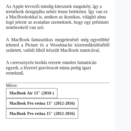
Az Apple tervezői mindig kitesznek magukért, így a
termékeik designjába nehéz lenne belekötni. Így van ez
a MacBookokkal is, amiken az ikonikus, világító alma
logó jelezte az avatatlan szemeknek, hogy egy prémium
notebookról van szó.
A MacBook fantasztikus megjelenését még egyedibbé
teheted a Picture és a Woodstache közreműködéséből
született, valódi fából készült MacBook matricával,
A cseresznyefa borítás erezete minden famatricán
egyedi, a lézerrel gravírozott minta pedig igazi
remekmű.
Méret:
MacBook Air 13" (2010-)
MacBook Pro retina 13" (2012-2016)
MacBook Pro retina 15" (2012-2016)