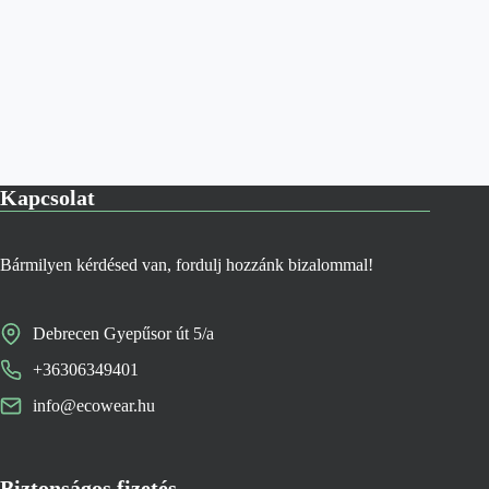
Kapcsolat
Bármilyen kérdésed van, fordulj hozzánk bizalommal!
Debrecen Gyepűsor út 5/a
+36306349401
info@ecowear.hu
Biztonságos fizetés