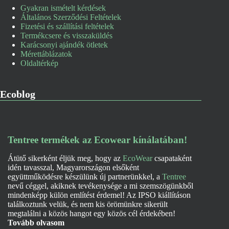
Gyakran ismételt kérdések
Általános Szerződési Feltételek
Fizetési és szállítási feltételek
Termékcsere és visszaküldés
Karácsonyi ajándék ötletek
Mérettáblázatok
Oldaltérkép
Ecoblog
Tentree termékek az Ecowear kínálatában!
Átütő sikerként éljük meg, hogy az
EcoWear
csapataként
idén tavasszal, Magyarországon elsőként
együttműködésre készülünk új partnerünkkel, a
Tentree
nevű céggel, akiknek tevékenysége a mi szemszögünkből
mindenképp külön említést érdemel! Az IPSO kiállításon
találkoztunk velük, és nem kis örömünkre sikerült
megtalálni a közös hangot egy közös cél érdekében!
Tovább olvasom