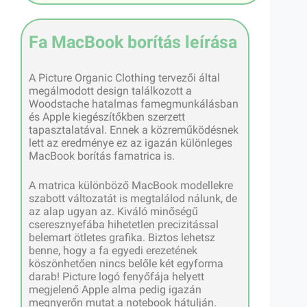
Fa MacBook borítás leírása
A Picture Organic Clothing tervezői által
megálmodott design találkozott a
Woodstache hatalmas famegmunkálásban
és Apple kiegészítőkben szerzett
tapasztalatával. Ennek a közreműködésnek
lett az eredménye ez az igazán különleges
MacBook borítás famatrica is.
A matrica különböző MacBook modellekre
szabott változatát is megtalálod nálunk, de
az alap ugyan az. Kiváló minőségű
cseresznyefába hihetetlen precizitással
belemart ötletes grafika. Biztos lehetsz
benne, hogy a fa egyedi erezetének
köszönhetően nincs belőle két egyforma
darab! Picture logó fenyőfája helyett
megjelenő Apple alma pedig igazán
megnyerőn mutat a notebook hátulján.