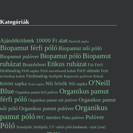
Kategóriák
Ajándékötletek 10000 Ft alatt
Baseball sapka
Biopamut férfi póló
Biopamut női póló
Biopamut póló
Biopamut
Biopamut pulóver
ruházat
Etikus ruházat
Boardshort
Fiú
Férfi
fürdőnadrág
Férfi snowboard kabát
Férfi sídzseki
Férfi
Férfi sapka
Fürdőnadrág
technikai kabát
Kapucnis pulóver
fürdőpóló
Körsál
O'Neill
Kötött sapka
Női felsők
Női sapka
Nyári sapka
Blue
Organikus pamut
Organikus pamut férfi pulóver
férfi póló
Organikus pamut
Organikus pamut női pulóver
Organikus
női póló
Organikus pamut pulóver
pamut póló
Pulóver
PFC mentes
Puha pulóver
Póló
Strandpóló, fürdőpóló, UV szűrős póló kínálatunk - nyár [year]