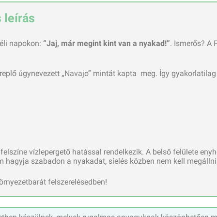
leírás
éli napokon:
“Jaj, már megint kint van a nyakad!”
. Ismerős? A 
lő úgynevezett „Navajo” mintát kapta meg. Így gyakorlatilag tel
elszíne vízlepergető hatással rendelkezik. A belső felülete eny
 hagyja szabadon a nyakadat, síelés közben nem kell megállni i
 környezetbarát felszerelésedben!