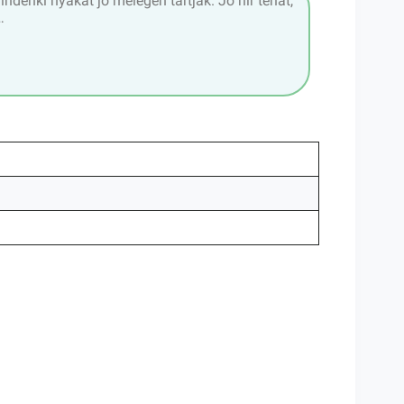
enki nyakát jó melegen tartják. Jó hír tehát,
…