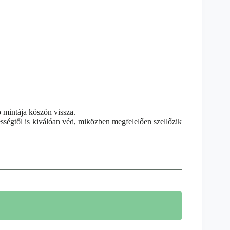
 mintája köszön vissza.
ességtől is kiválóan véd, miközben megfelelően szellőzik