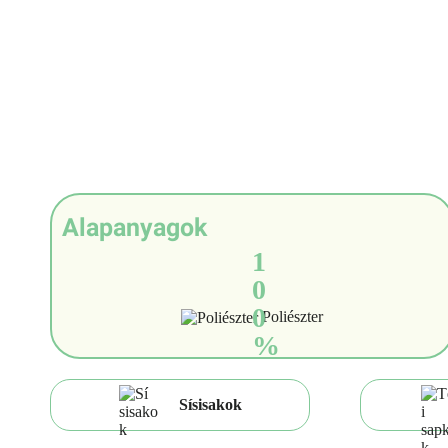
Alapanyagok
1
0
0
Poliészter
%
Sísisakok