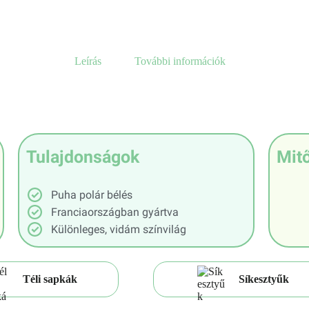
Leírás
További információk
Tulajdonságok
Mitő
Puha polár bélés
Franciaországban gyártva
Különleges, vidám színvilág
Téli sapkák
Síkesztyűk