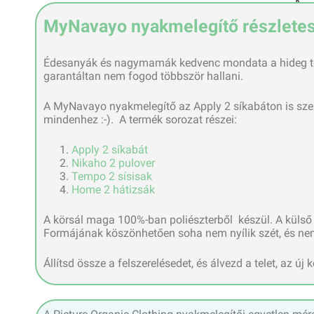
MyNavayo nyakmelegítő részletes 
Édesanyák és nagymamák kedvenc mondata a hideg t
garantáltan nem fogod többször hallani.
A MyNavayo nyakmelegítő az Apply 2 síkabáton is szerep
mindenhez :-). A termék sorozat részei:
Apply 2 síkabát
Nikaho 2 pulover
Tempo 2 sísisak
Home 2 hátizsák
A körsál maga 100%-ban poliészterből készül. A külső f
Formájának köszönhetően soha nem nyílik szét, és nem
Állítsd össze a felszerelésedet, és álvezd a telet, az új