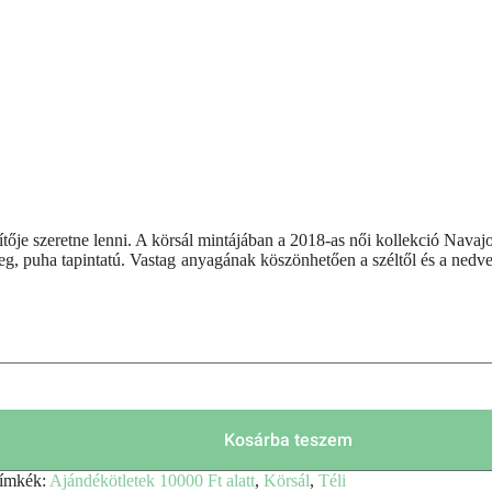
je szeretne lenni. A körsál mintájában a 2018-as női kollekció Navajo
eleg, puha tapintatú. Vastag anyagának köszönhetően a széltől és a nedv
Kosárba teszem
ímkék:
Ajándékötletek 10000 Ft alatt
,
Körsál
,
Téli