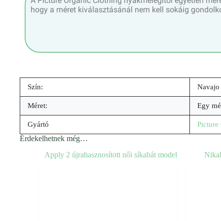
A Picture Organic Clothing nyakmelegítői egyetlen mé
hogy a méret kiválasztásánál nem kell sokáig gondolk
Szín:
Navajo
Méret:
Egy mé
Gyártó
Picture
Érdekelhetnek még…