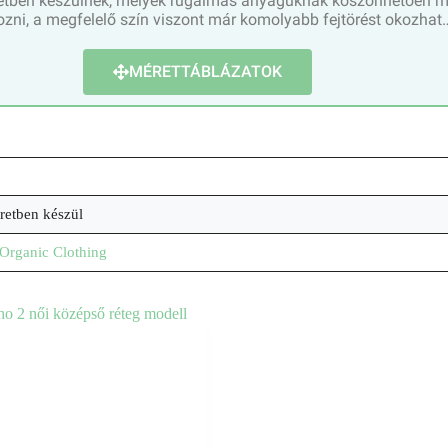
retben készülnek, melyek rugalmas anyaguknak köszönhetően mind
ozni, a megfelelő szín viszont már komolyabb fejtörést okozhat
MÉRETTÁBLÁZATOK
retben készül
 Organic Clothing