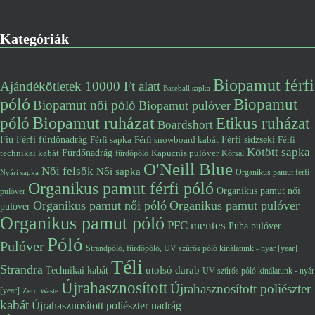
Kategóriák
Biopamut férfi
Ajándékötletek 10000 Ft alatt
Baseball sapka
póló
Biopamut
Biopamut női póló
Biopamut pulóver
póló
Biopamut ruházat
Etikus ruházat
Boardshort
Fiú
Férfi fürdőnadrág
Férfi snowboard kabát
Férfi sídzseki
Férfi
Férfi sapka
Kötött sapka
Fürdőnadrág
technikai kabát
Kapucnis pulóver
fürdőpóló
Körsál
O'Neill Blue
Női felsők
Női sapka
Organikus pamut férfi
Nyári sapka
Organikus pamut férfi póló
Organikus pamut női
pulóver
Organikus pamut női póló
Organikus pamut pulóver
pulóver
Organikus pamut póló
PFC mentes
Puha pulóver
Póló
Pulóver
Strandpóló, fürdőpóló, UV szűrős póló kínálatunk - nyár [year]
Téli
Strandra
utolsó darab
Technikai kabát
UV szűrős póló kínálatunk - nyár
Újrahasznosított
Újrahasznosított poliészter
[year]
Zero Waste
kabát
Újrahasznosított poliészter nadrág