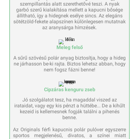
szempillantás alatt szerethetővé teszi. A nyak
garbó szerű kialakítása mellett a kapucni bősége
állítható, így a hidegnek esélye sincs. Az elegáns
sötétzöld-fekete alapszínen különlegesen mutatnak
az aranysárga hímzések.
Meleg felső
A sűrű szövésű polár anyag biztosítja, hogy a hideg
ne járhasson be-ki rajta. Biztos lehetsz abban, hogy
nem fogsz fázni benne!
Cipzáras kenguru zseb
Jó szolgálatot tesz, ha magaddal viszed az
irataidat, vagy egy kis pénzt a hüttébe... De a kihűlt
kezeid is kellemesnek fogják találni a pihenés
benne.
Az Originals férfi kapucnis polár pulóver egyszerre
sportos megjelenésű, divatos, a színei miatt