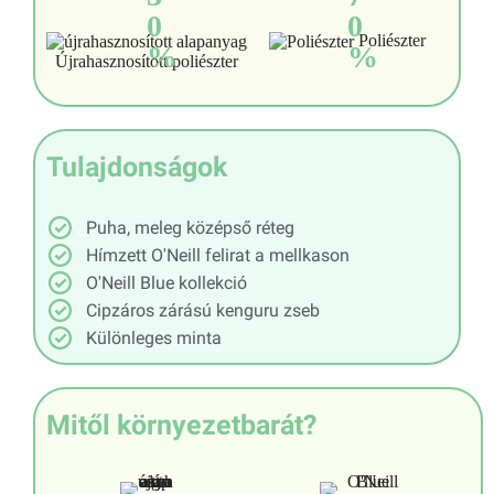
0
0
Poliészter
%
%
Újrahasznosított poliészter
Tulajdonságok
Puha, meleg középső réteg
Hímzett O'Neill felirat a mellkason
O'Neill Blue kollekció
Cipzáros zárású kenguru zseb
Különleges minta
Mitől környezetbarát?