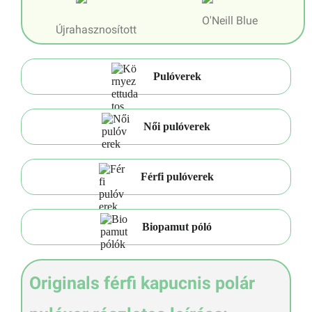
O'Neill Blue
Újrahasznosított
Pulóverek
Női pulóverek
Férfi pulóverek
Biopamut póló
Originals férfi kapucnis polár