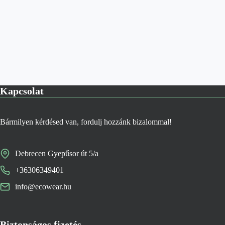
Kapcsolat
Bármilyen kérdésed van, fordulj hozzánk bizalommal!
Debrecen Gyepűsor út 5/a
+36306349401
info@ecowear.hu
Biztonságos fizetés