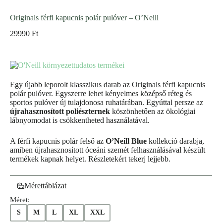
Originals férfi kapucnis polár pulóver – O’Neill
29990
Ft
Egy újabb leporolt klasszikus darab az Originals férfi kapucnis
polár pulóver. Egyszerre lehet kényelmes középső réteg és
sportos pulóver új tulajdonosa ruhatárában. Egyúttal persze az
újrahasznosított poliészternek
köszönhetően az ökológiai
lábnyomodat is csökkentheted használatával.
A férfi kapucnis polár felső az
O’Neill Blue
kollekció darabja,
amiben újrahasznosított óceáni szemét felhasználásával készült
termékek kapnak helyet. Részletekért tekerj lejjebb.
Mérettáblázat
Méret:
S
M
L
XL
XXL