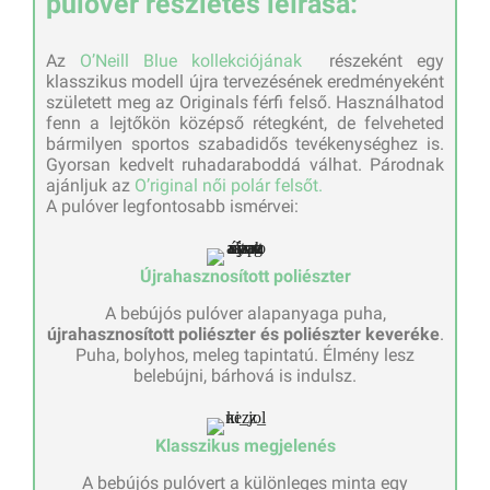
pulóver részletes leírása:
Az
O’Neill Blue kollekciójának
részeként egy
klasszikus modell újra tervezésének eredményeként
született meg az Originals férfi felső. Használhatod
fenn a lejtőkön középső rétegként, de felveheted
bármilyen sportos szabadidős tevékenységhez is.
Gyorsan kedvelt ruhadaraboddá válhat. Párodnak
ajánljuk az
O’riginal női polár felsőt.
A pulóver legfontosabb ismérvei:
Újrahasznosított poliészter
A bebújós pulóver alapanyaga puha,
újrahasznosított poliészter és poliészter keveréke
.
Puha, bolyhos, meleg tapintatú. Élmény lesz
belebújni, bárhová is indulsz.
Klasszikus megjelenés
A bebújós pulóvert a különleges minta egy