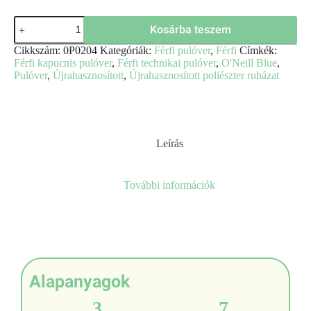
Kosárba teszem
Cikkszám:
0P0204
Kategóriák:
Férfi pulóver
,
Férfi
Címkék:
Férfi kapucnis pulóver
,
Férfi technikai pulóver
,
O'Neill Blue
,
Pulóver
,
Újrahasznosított
,
Újrahasznosított poliészter ruházat
Leírás
További információk
Alapanyagok
3
7