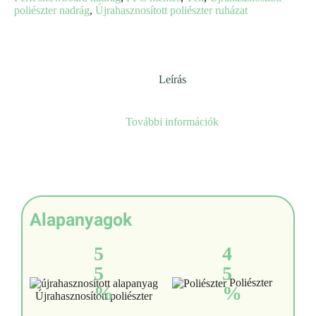
poliészter nadrág
,
Újrahasznosított poliészter ruházat
Leírás
További információk
Alapanyagok
5
4
5
5
Poliészter
%
%
Újrahasznosított poliészter