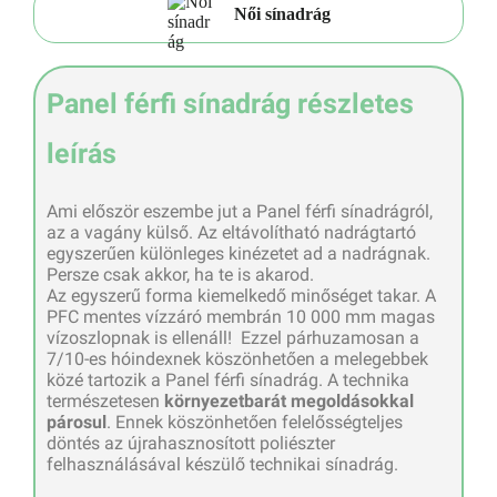
Női sínadrág
Panel férfi sínadrág részletes
leírás
Ami először eszembe jut a Panel férfi sínadrágról,
az a vagány külső. Az eltávolítható nadrágtartó
egyszerűen különleges kinézetet ad a nadrágnak.
Persze csak akkor, ha te is akarod.
Az egyszerű forma kiemelkedő minőséget takar. A
PFC mentes vízzáró membrán 10 000 mm magas
vízoszlopnak is ellenáll! Ezzel párhuzamosan a
7/10-es hóindexnek köszönhetően a melegebbek
közé tartozik a Panel férfi sínadrág. A technika
természetesen
környezetbarát megoldásokkal
párosul
. Ennek köszönhetően felelősségteljes
döntés az újrahasznosított poliészter
felhasználásával készülő technikai sínadrág.