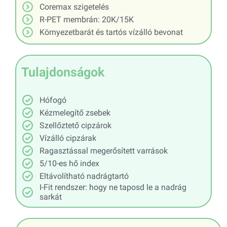
Coremax szigetelés
R-PET membrán: 20K/15K
Környezetbarát és tartós vízálló bevonat
Tulajdonságok
Hófogó
Kézmelegítő zsebek
Szellőztető cipzárok
Vízálló cipzárak
Ragasztással megerősített varrások
5/10-es hő index
Eltávolítható nadrágtartó
I-Fit rendszer: hogy ne taposd le a nadrág
sarkát