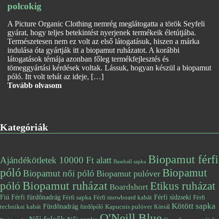
polcokig
A Picture Organic Clothing nemrég meglátogatta a török Seyfeli
gyárat, hogy teljes betekintést nyerjenek termékeik életútjába.
Természetesen nem ez volt az első látogatásuk, hiszen a márka
indulása óta gyártják itt a biopamut ruházatot. A korábbi
látogatások témája azonban főleg termékfejlesztés és
tömeggyártási kérdések voltak. Lássuk, hogyan készül a biopamut
póló. Itt volt tehát az ideje, […]
Tovább olvasom
Kategóriák
Biopamut férfi
Ajándékötletek 10000 Ft alatt
Baseball sapka
póló
Biopamut
Biopamut női póló
Biopamut pulóver
póló
Biopamut ruházat
Etikus ruházat
Boardshort
Fiú
Férfi fürdőnadrág
Férfi snowboard kabát
Férfi sídzseki
Férfi
Férfi sapka
Kötött sapka
Fürdőnadrág
technikai kabát
Kapucnis pulóver
fürdőpóló
Körsál
O'Neill Blue