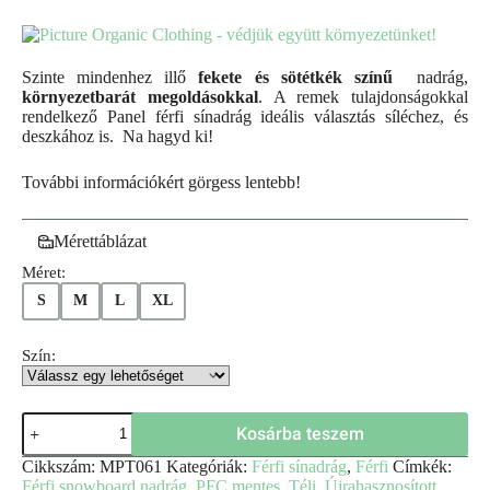
Szinte mindenhez illő
fekete és sötétkék színű
nadrág,
környezetbarát megoldásokkal
. A remek tulajdonságokkal
rendelkező Panel férfi sínadrág ideális választás síléchez, és
deszkához is. Na hagyd ki!
További információkért görgess lentebb!
Mérettáblázat
Méret:
S
M
L
XL
Szín:
Kosárba teszem
Cikkszám:
MPT061
Kategóriák:
Férfi sínadrág
,
Férfi
Címkék:
Férfi snowboard nadrág
,
PFC mentes
,
Téli
,
Újrahasznosított