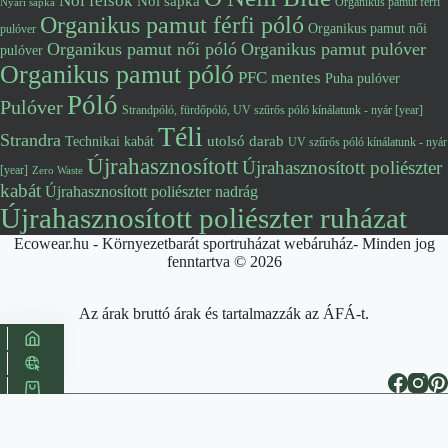
Női felsők
Női sapka
Organikus pamut férfi
Nyári sapka
Organikus pamut férfi póló
Organikus pamut női
pulóver
Organikus pamut női póló
Organikus pamut pulóver
pulóver
Organikus pamut póló
PFC mentes
Puha pulóver
Póló
Pulóver
Strandpóló, fürdőpóló, UV szűrős póló kínálatunk - nyár [year]
Téli
Strandra
utolsó darab
Technikai kabát
UV szűrős póló kínálatunk - nyár
Újrahasznosított
Újrahasznosított poliészter
[year]
Zero Waste
kabát
Újrahasznosított poliészter nadrág
Újrahasznosított poliészter ruházat
Ecowear.hu - Környezetbarát sportruházat webáruház- Minden jog
fenntartva © 2026
Az árak bruttó árak és tartalmazzák az ÁFÁ-t.