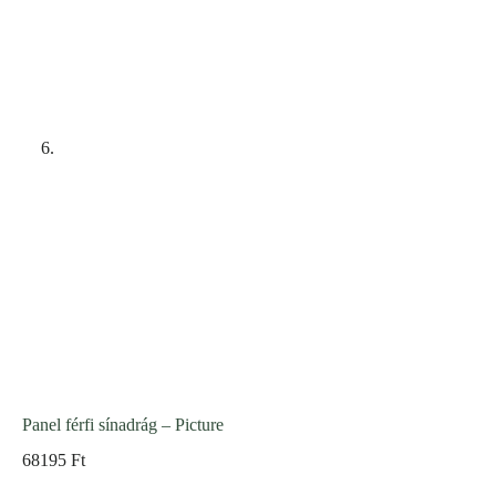
Panel férfi sínadrág – Picture
68195
Ft