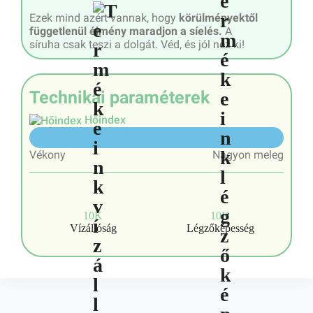
Ezek mind azért vannak, hogy
körülményektől
függetlenül élmény maradjon a síelés.
A
síruha csak teszi a dolgát. Véd, és jól néz ki!
Technikai paraméterek
Hőindex
7/10
Vékony
Nagyon meleg
10K
10K
Vízállóság
Légzőképesség