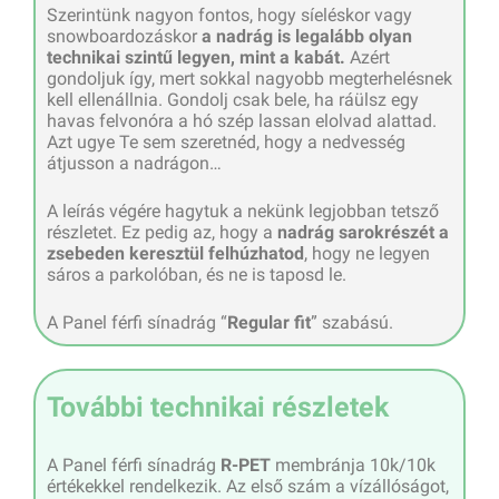
Szerintünk nagyon fontos, hogy síeléskor vagy
snowboardozáskor
a nadrág is legalább olyan
technikai szintű legyen, mint a kabát.
Azért
gondoljuk így, mert sokkal nagyobb megterhelésnek
kell ellenállnia. Gondolj csak bele, ha ráülsz egy
havas felvonóra a hó szép lassan elolvad alattad.
Azt ugye Te sem szeretnéd, hogy a nedvesség
átjusson a nadrágon…
A leírás végére hagytuk a nekünk legjobban tetsző
részletet. Ez pedig az, hogy a
nadrág sarokrészét a
zsebeden keresztül felhúzhatod
, hogy ne legyen
sáros a parkolóban, és ne is taposd le.
A Panel férfi sínadrág “
Regular fit
” szabású.
További technikai részletek
A Panel férfi sínadrág
R-PET
membránja 10k/10k
értékekkel rendelkezik. Az első szám a vízállóságot,