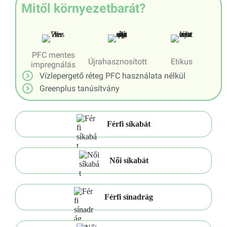
Mitől környezetbarát?
PFC mentes
Újrahasznosított
Etikus
impregnálás
Vízlepergető réteg PFC használata nélkül
Greenplus tanúsítvány
Férfi síkabát
Női síkabát
Férfi sínadrág