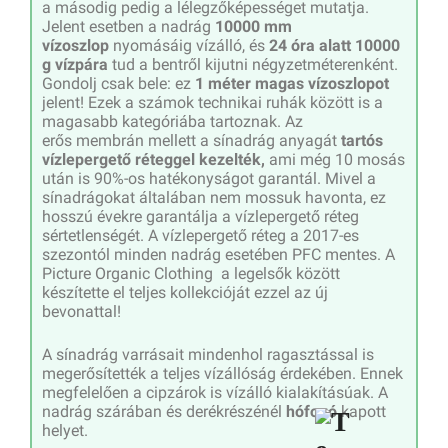
a másodig pedig a lélegzőképességet mutatja.
Jelent esetben a nadrág
10000 mm
vízoszlop
nyomásáig vízálló, és
24 óra alatt 10000
g vízpára
tud a bentről kijutni négyzetméterenként.
Gondolj csak bele: ez
1 méter magas vízoszlopot
jelent! Ezek a számok technikai ruhák között is a
magasabb kategóriába tartoznak. Az
erős membrán mellett a sínadrág anyagát
tartós
vízlepergető réteggel kezelték,
ami még 10 mosás
után is 90%-os hatékonyságot garantál. Mivel a
sínadrágokat általában nem mossuk havonta, ez
hosszú évekre garantálja a vízlepergető réteg
sértetlenségét. A vízlepergető réteg a 2017-es
szezontól minden nadrág esetében PFC mentes. A
Picture Organic Clothing a legelsők között
készítette el teljes kollekcióját ezzel az új
bevonattal!
A sínadrág varrásait mindenhol ragasztással is
megerősítették a teljes vízállóság érdekében. Ennek
megfelelően a cipzárok is vízálló kialakításúak. A
nadrág szárában és derékrészénél
hófogó
kapott
helyet.