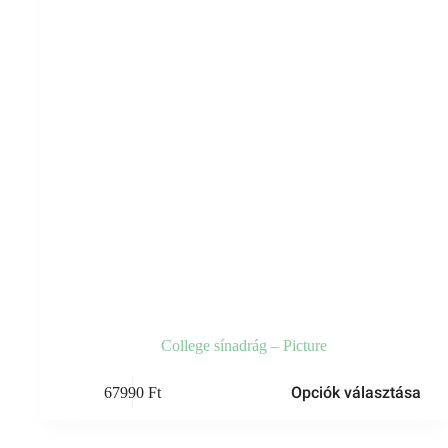
College sínadrág – Picture
Ennek
Opciók választása
67990
Ft
a
terméknek
több