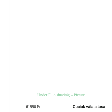
választhatók
ki
Under Fluo sínadrág – Picture
Ennek
Opciók választása
61990
Ft
a
terméknek