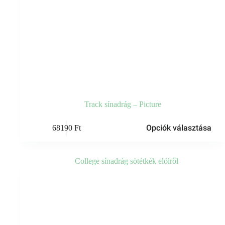
Track sínadrág – Picture
Ennek
Opciók választása
68190
Ft
a
terméknek
több
variációja
van.
A
változatok
a
termékoldalon
választhatók
ki