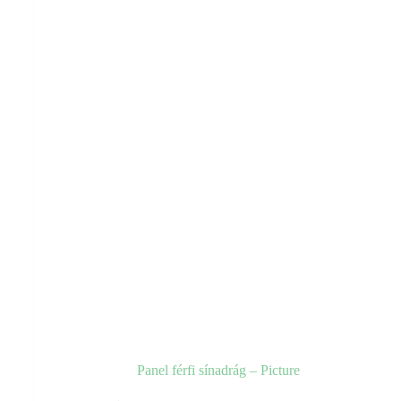
a
termékoldalon
választhatók
ki
Panel férfi sínadrág – Picture
Ennek