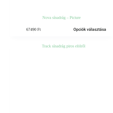
Nova sínadrág – Picture
Ennek
Opciók választása
67490
Ft
a
terméknek
több
variációja
van.
A
változatok
a
termékoldalon
választhatók
ki