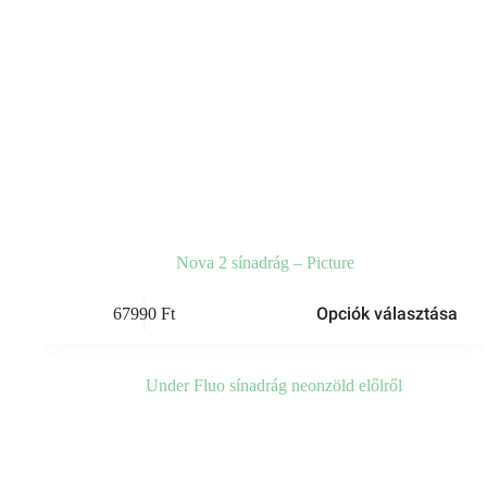
Nova 2 sínadrág – Picture
Ennek
Opciók választása
67990
Ft
a
terméknek
több
variációja
van.
A
változatok
a
termékoldalon