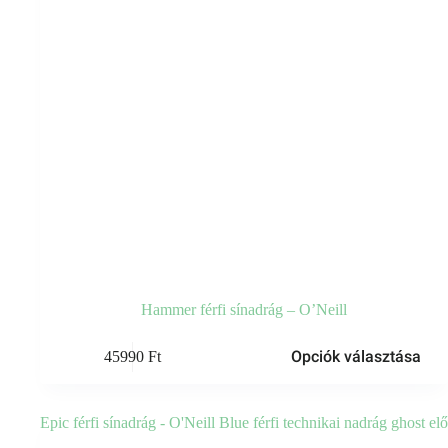
Hammer férfi sínadrág – O’Neill
Ennek
Opciók választása
45990
Ft
a
terméknek
több
variációja
van.