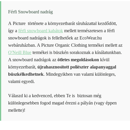
variációja
van.
A
Férfi Snowboard nadrág
változatok
a
A Picture története a környezetbarát síruházattal kezdődött,
termékoldalon
így a
férfi snowboard kabátok
mellett természetesen a férfi
választhatók
ki
snowboard nadrágok is fellelhetőek az EcoWear.hu
webáruházban. A Picture Organic Clothing termékei mellett az
O'Neill Blue
termékei is büszkén sorakoznak a kínálatunkban.
A snowboard nadrágok az
ötletes megoldásokon
kívül
környezetbarát,
újrahasznosított poliészter alapanyaggal
büszkélkedhetnek
. Mindegyikben van valami különleges,
valami egyedi.
Válaszd ki a kedvenced, ebben Te is biztosan még
különlegesebben fogod magad érezni a pályán (vagy éppen
mellette)!