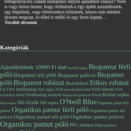
többgenerációs családi ünnepekre milyen ajándékot válassz? Nem
is vagy biztos benne, hogy örülnének-e egy újabb asztaldísznek,
egy bögrének, vagy elektronikus kütyünek, hiszen már minden
ilyesmi megvan, és tőled is millió és egy ilyen kaptak…
Tovább olvasom
Kategóriák
Biopamut férfi
Ajándékötletek 10000 Ft alatt
Baseball sapka
póló
Biopamut
Biopamut női póló
Biopamut pulóver
póló
Biopamut ruházat
Etikus ruházat
Boardshort
Fiú
Férfi fürdőnadrág
Férfi snowboard kabát
Férfi sídzseki
Férfi
Férfi sapka
Kötött sapka
Fürdőnadrág
technikai kabát
Kapucnis pulóver
fürdőpóló
Körsál
O'Neill Blue
Női felsők
Női sapka
Organikus pamut férfi
Nyári sapka
Organikus pamut férfi póló
Organikus pamut női
pulóver
Organikus pamut női póló
Organikus pamut pulóver
pulóver
Organikus pamut póló
PFC mentes
Puha pulóver