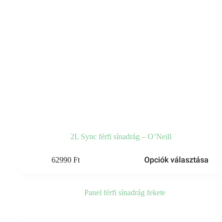
2L Sync férfi sínadrág – O’Neill
Ennek
Opciók választása
62990
Ft
a
terméknek
több
variációja
van.
A
változatok