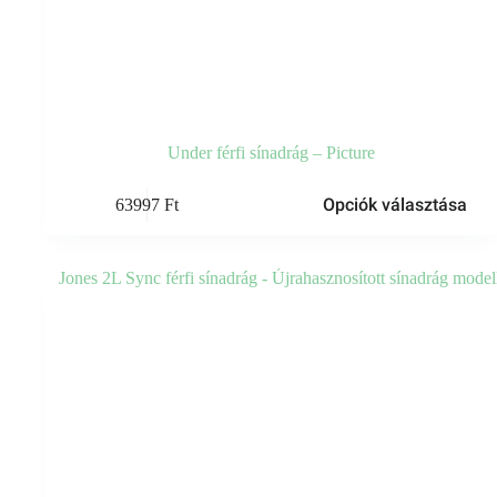
Under férfi sínadrág – Picture
Ennek
Opciók választása
63997
Ft
a
terméknek
több
variációja
van.
A
változatok
a
termékoldalon
választhatók
ki