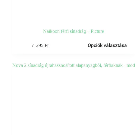
Naikoon férfi sínadrág – Picture
Ennek
Opciók választása
71295
Ft
a
terméknek
több
variációja
van.
A
változatok
a
termékoldalon
választhatók
ki