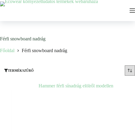
Ugrás
a
tartalomhoz
Férfi snowboard nadrág
Főoldal
Férfi snowboard nadrág
TERMÉKSZŰRŐ