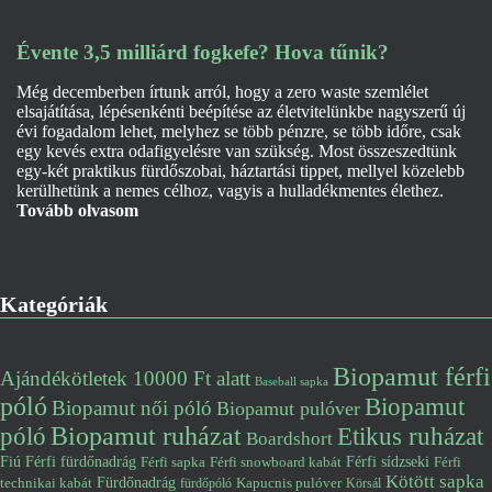
Évente 3,5 milliárd fogkefe? Hova tűnik?
Még decemberben írtunk arról, hogy a zero waste szemlélet
elsajátítása, lépésenkénti beépítése az életvitelünkbe nagyszerű új
évi fogadalom lehet, melyhez se több pénzre, se több időre, csak
egy kevés extra odafigyelésre van szükség. Most összeszedtünk
egy-két praktikus fürdőszobai, háztartási tippet, mellyel közelebb
kerülhetünk a nemes célhoz, vagyis a hulladékmentes élethez.
Tovább olvasom
Kategóriák
Biopamut férfi
Ajándékötletek 10000 Ft alatt
Baseball sapka
póló
Biopamut
Biopamut női póló
Biopamut pulóver
póló
Biopamut ruházat
Etikus ruházat
Boardshort
Fiú
Férfi fürdőnadrág
Férfi snowboard kabát
Férfi sídzseki
Férfi
Férfi sapka
Kötött sapka
Fürdőnadrág
technikai kabát
Kapucnis pulóver
fürdőpóló
Körsál