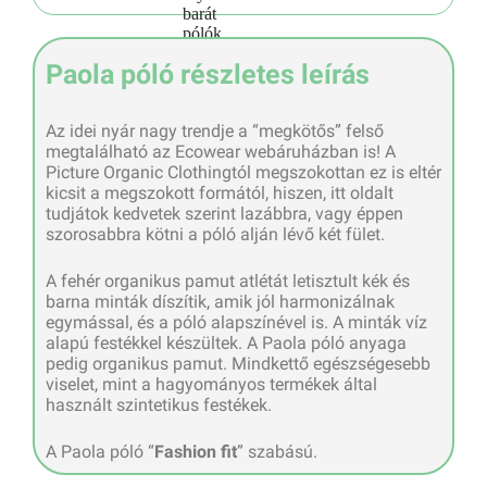
Paola póló részletes leírás
Az idei nyár nagy trendje a “megkötős” felső
megtalálható az Ecowear webáruházban is! A
Picture Organic Clothingtól megszokottan ez is eltér
kicsit a megszokott formától, hiszen, itt oldalt
tudjátok kedvetek szerint lazábbra, vagy éppen
szorosabbra kötni a póló alján lévő két fület.
A fehér organikus pamut atlétát letisztult kék és
barna minták díszítik, amik jól harmonizálnak
egymással, és a póló alapszínével is. A minták víz
alapú festékkel készültek. A Paola póló anyaga
pedig organikus pamut. Mindkettő egészségesebb
viselet, mint a hagyományos termékek által
használt szintetikus festékek.
A Paola póló “
Fashion fit
” szabású.