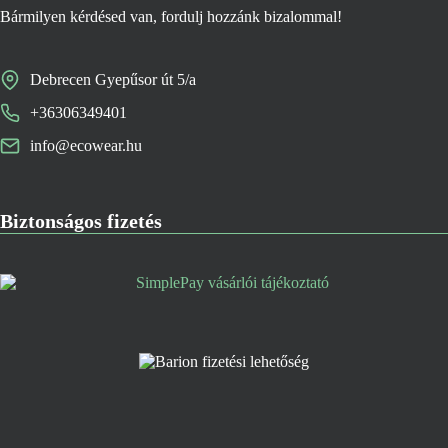
Bármilyen kérdésed van, fordulj hozzánk bizalommal!
Debrecen Gyepűsor út 5/a
+36306349401
info@ecowear.hu
Biztonságos fizetés