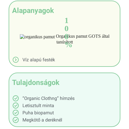
Alapanyagok
1
0
0
Organikus pamut GOTS által
tanúsított
%
Víz alapú festék
Tulajdonságok
“Organic Clothng” hímzés
Letisztult minta
Puha biopamut
Megkötő a deréknél