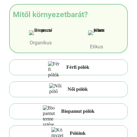
Mitől környezetbarát?
Organikus
Etikus
Férfi pólók
Női pólók
Biopamut pólók
Pólóink