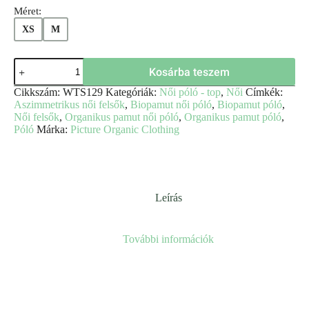
Méret:
XS
M
Kosárba teszem
Cikkszám:
WTS129
Kategóriák:
Női póló - top
,
Női
Címkék:
Aszimmetrikus női felsők
,
Biopamut női póló
,
Biopamut póló
,
Női felsők
,
Organikus pamut női póló
,
Organikus pamut póló
,
Póló
Márka:
Picture Organic Clothing
Leírás
További információk