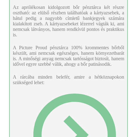
Az aprólékosan kidolgozott bőr pénztárca két részre
osztható: az elülső részben találhatóak a kártyazsebek, a
hátul pedig a nagyobb címletű bankjegyek számára
kialakított zseb. A kártyazsebeket lézerrel vágták ki, ami
nemcsak látványos, hanem rendkívül pontos és praktikus
is.
A Picture Proud pénztárca 100% krommentes bőrből
készült, ami nemcsak egészséges, hanem környezetbarát
is. A minőségi anyag nemcsak tartósságot biztosít, hanem
idővel egyre szebbé válik, ahogy a bőr patinásodik.
A rárcába minden belefér, amire a hétköznapokon
szükséged lehet: