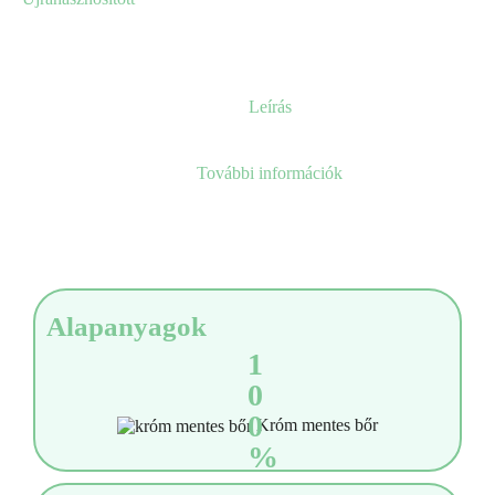
Picture
mennyiség
Leírás
További információk
Alapanyagok
1
0
0
Króm mentes bőr
%