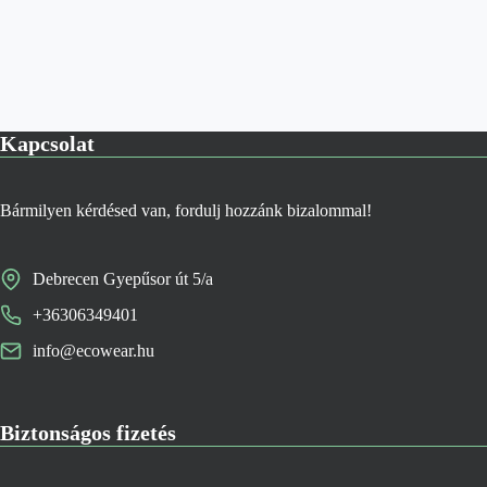
Kapcsolat
Bármilyen kérdésed van, fordulj hozzánk bizalommal!
Debrecen Gyepűsor út 5/a
+36306349401
info@ecowear.hu
Biztonságos fizetés