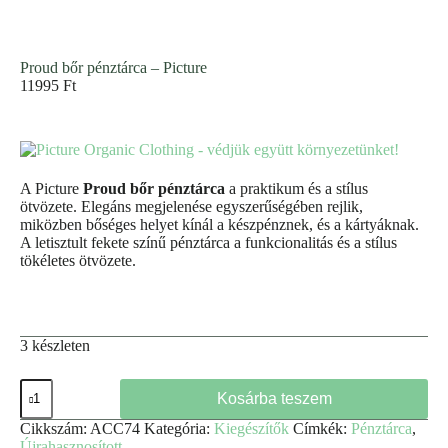
Proud bőr pénztárca – Picture
11995
Ft
A Picture
Proud bőr pénztárca
a praktikum és a stílus
ötvözete. Elegáns megjelenése egyszerűségében rejlik,
miközben bőséges helyet kínál a készpénznek, és a kártyáknak.
A letisztult fekete színű pénztárca a funkcionalitás és a stílus
tökéletes ötvözete.
3 készleten
Proud
Kosárba teszem
bőr
pénztárca
Cikkszám:
ACC74
Kategória:
Kiegészítők
Címkék:
Pénztárca
,
-
Újrahasznosított