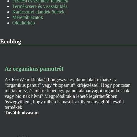
Fizetési és szállítási feltételek
Termékcsere és visszaküldés
Karácsonyi ajándék ötletek
Mérettáblázatok
Oldaltérkép
Ecoblog
Az organikus pamutról
Az EcoWear kínálatát böngészve gyakran találkozhatsz az
“organikus pamut” vagy “biopamut” kifejezéssel. Hogy pontosan
mit takar ez, és mikor lehet egy pamut alapanyagot organikusnak
vagy bio-nak hívni? Megpróbáltuk a lehető legérthetőbben
összegyűjteni, hogy miben is mások az ilyen anyagból készült
termékek.
Tovább olvasom