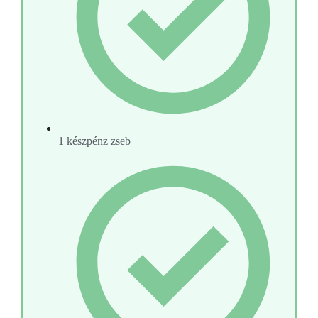
1 készpénz zseb