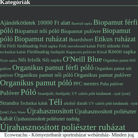
Kategóriák
Biopamut férfi
Ajándékötletek 10000 Ft alatt
Baseball sapka
póló
Biopamut
Biopamut női póló
Biopamut pulóver
póló
Biopamut ruházat
Etikus ruházat
Boardshort
Fiú
Férfi fürdőnadrág
Férfi snowboard kabát
Férfi sídzseki
Férfi
Férfi sapka
Kötött sapka
Fürdőnadrág
technikai kabát
Kapucnis pulóver
fürdőpóló
Körsál
O'Neill Blue
Női felsők
Női sapka
Organikus pamut férfi
Nyári sapka
Organikus pamut férfi póló
Organikus pamut női
pulóver
Organikus pamut női póló
Organikus pamut pulóver
pulóver
Organikus pamut póló
PFC mentes
Puha pulóver
Póló
Pulóver
Strandpóló, fürdőpóló, UV szűrős póló kínálatunk - nyár [year]
Téli
Strandra
utolsó darab
Technikai kabát
UV szűrős póló kínálatunk - nyár
Újrahasznosított
Újrahasznosított poliészter
[year]
Zero Waste
kabát
Újrahasznosított poliészter nadrág
Újrahasznosított poliészter ruházat
Ecowear.hu - Környezetbarát sportruházat webáruház- Minden jog