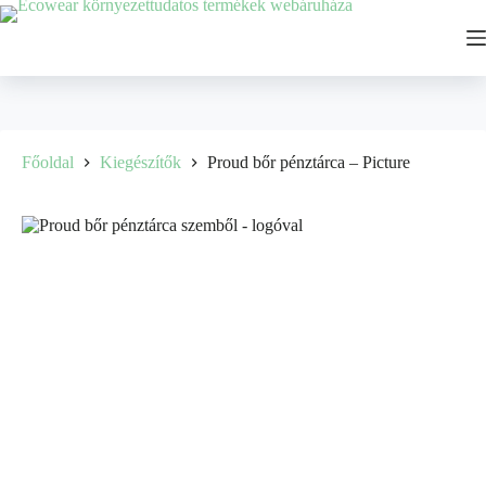
Ugrás
a
tartalomhoz
Főoldal
Kiegészítők
Proud bőr pénztárca – Picture