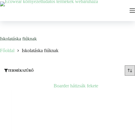
Ugrás
a
tartalomhoz
Iskolatáska fiúknak
Főoldal
Iskolatáska fiúknak
TERMÉKSZŰRŐ