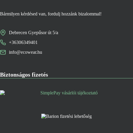
Bármilyen kérdésed van, fordulj hozzánk bizalommal!
Debrecen Gyepűsor út 5/a
+36306349401
info@ecowear.hu
Biztonságos fizetés