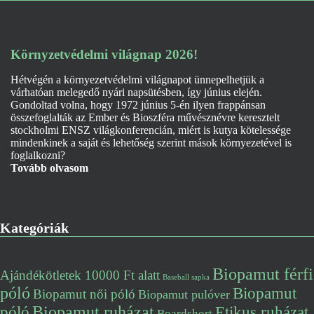
Környzetvédelmi világnap 2026!
Hétvégén a környezetvédelmi világnapot ünnepelhetjük a
várhatóan melegedő nyári napsütésben, így június elején.
Gondoltad volna, hogy 1972 június 5-én ilyen frappánsan
összefoglalták az Ember és Bioszféra művésznévre keresztelt
stockholmi ENSZ világkonferencián, miért is kutya kötelessége
mindenkinek a saját és lehetőség szerint mások környezetével is
foglalkozni?
Tovább olvasom
Kategóriák
Biopamut férfi
Ajándékötletek 10000 Ft alatt
Baseball sapka
póló
Biopamut
Biopamut női póló
Biopamut pulóver
póló
Biopamut ruházat
Etikus ruházat
Boardshort