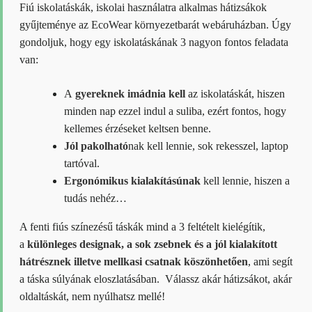
Fiú iskolatáskák, iskolai használatra alkalmas hátizsákok
gyűjteménye az EcoWear környezetbarát webáruházban. Úgy
gondoljuk, hogy egy iskolatáskának 3 nagyon fontos feladata
van:
A
gyereknek imádnia kell
az iskolatáskát, hiszen
minden nap ezzel indul a suliba, ezért fontos, hogy
kellemes érzéseket keltsen benne.
Jól pakolható
nak kell lennie, sok rekesszel, laptop
tartóval.
Ergonómikus kialakításúnak
kell lennie, hiszen a
tudás nehéz…
A fenti fiús színezésű táskák mind a 3 feltételt kielégítik,
a
különleges designak, a sok zsebnek és a jól kialakított
hátrésznek illetve mellkasi csatnak köszönhetően
, ami segít
a táska súlyának eloszlatásában. Válassz akár hátizsákot, akár
oldaltáskát, nem nyúlhatsz mellé!