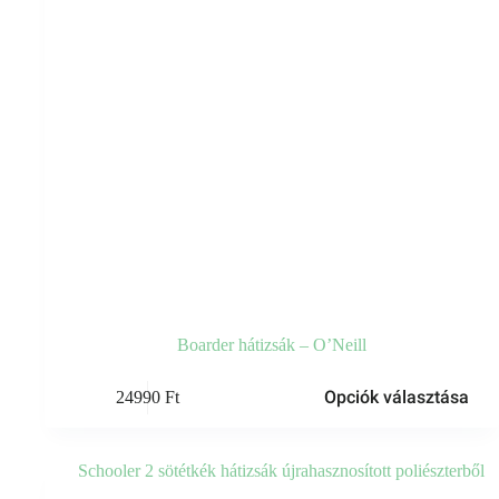
Boarder hátizsák – O’Neill
Ennek
Opciók választása
24990
Ft
a
terméknek
több
variációja
van.