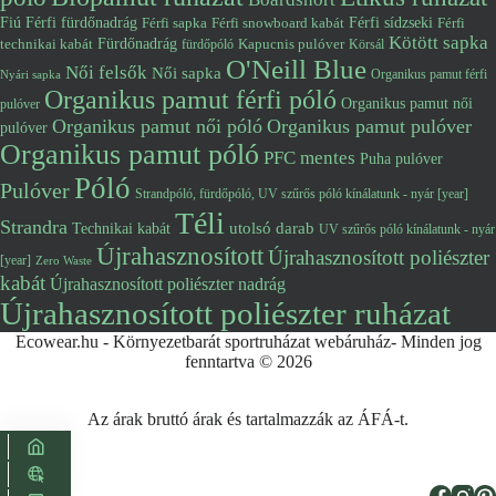
Fiú
Férfi fürdőnadrág
Férfi snowboard kabát
Férfi sídzseki
Férfi
Férfi sapka
Kötött sapka
Fürdőnadrág
technikai kabát
Kapucnis pulóver
fürdőpóló
Körsál
O'Neill Blue
Női felsők
Női sapka
Organikus pamut férfi
Nyári sapka
Organikus pamut férfi póló
Organikus pamut női
pulóver
Organikus pamut női póló
Organikus pamut pulóver
pulóver
Organikus pamut póló
PFC mentes
Puha pulóver
Póló
Pulóver
Strandpóló, fürdőpóló, UV szűrős póló kínálatunk - nyár [year]
Téli
Strandra
utolsó darab
Technikai kabát
UV szűrős póló kínálatunk - nyár
Újrahasznosított
Újrahasznosított poliészter
[year]
Zero Waste
kabát
Újrahasznosított poliészter nadrág
Újrahasznosított poliészter ruházat
Ecowear.hu - Környezetbarát sportruházat webáruház- Minden jog
fenntartva © 2026
Az árak bruttó árak és tartalmazzák az ÁFÁ-t.