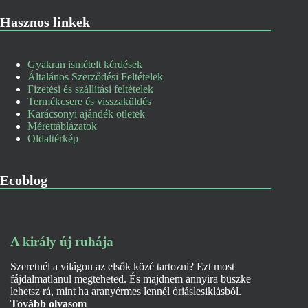
Hasznos linkek
Gyakran ismételt kérdések
Általános Szerződési Feltételek
Fizetési és szállítási feltételek
Termékcsere és visszaküldés
Karácsonyi ajándék ötletek
Mérettáblázatok
Oldaltérkép
Ecoblog
A király új ruhája
Szeretnél a világon az elsők közé tartozni? Ezt most
fájdalmatlanul megteheted. És majdnem annyira büszke
lehetsz rá, mint ha aranyérmes lennél óriáslesiklásból.
Tovább olvasom