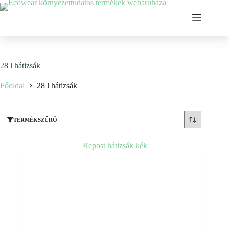
Ugrás
a
tartalomhoz
28 l hátizsák
Főoldal
28 l hátizsák
TERMÉKSZŰRŐ