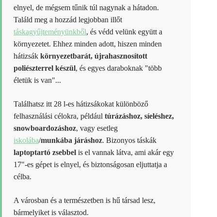
elnyel, de mégsem tűnik túl nagynak a hátadon.
Találd meg a hozzád legjobban illőt
táskagyűjteményünkből
, és védd velünk együtt a
környezetet. Ehhez minden adott, hiszen minden
hátizsák
környezetbarát, újrahasznosított
poliészterrel készül
, és egyes daraboknak "több
életük is van"...
Találhatsz itt 28 l-es hátizsákokat különböző
felhasználási célokra, például
túrázáshoz, síeléshez,
snowboardozáshoz
, vagy esetleg
iskolába
/
munkába járáshoz
. Bizonyos táskák
laptoptartó zsebbel
is el vannak látva, ami akár egy
17"-es gépet is elnyel, és biztonságosan eljuttatja a
célba.
A városban és a természetben is hű társad lesz,
bármelyiket is választod.