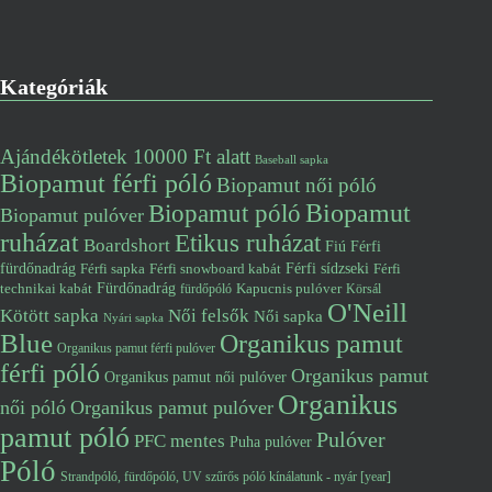
Kategóriák
Ajándékötletek 10000 Ft alatt
Baseball sapka
Biopamut férfi póló
Biopamut női póló
Biopamut póló
Biopamut
Biopamut pulóver
ruházat
Etikus ruházat
Boardshort
Fiú
Férfi
fürdőnadrág
Férfi snowboard kabát
Férfi sídzseki
Férfi
Férfi sapka
Fürdőnadrág
technikai kabát
Kapucnis pulóver
fürdőpóló
Körsál
O'Neill
Kötött sapka
Női felsők
Női sapka
Nyári sapka
Blue
Organikus pamut
Organikus pamut férfi pulóver
férfi póló
Organikus pamut
Organikus pamut női pulóver
Organikus
női póló
Organikus pamut pulóver
pamut póló
Pulóver
PFC mentes
Puha pulóver
Póló
Strandpóló, fürdőpóló, UV szűrős póló kínálatunk - nyár [year]