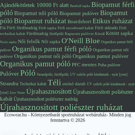
Biopamut férfi
Ajándékötletek 10000 Ft alatt
Baseball sapka
póló
Biopamut
Biopamut női póló
Biopamut pulóver
póló
Biopamut ruházat
Etikus ruházat
Boardshort
Fiú
Férfi fürdőnadrág
Férfi snowboard kabát
Férfi sídzseki
Férfi
Férfi sapka
Kötött sapka
Fürdőnadrág
technikai kabát
Kapucnis pulóver
fürdőpóló
Körsál
O'Neill Blue
Női felsők
Női sapka
Organikus pamut férfi
Nyári sapka
Organikus pamut férfi póló
Organikus pamut női
pulóver
Organikus pamut női póló
Organikus pamut pulóver
pulóver
Organikus pamut póló
PFC mentes
Puha pulóver
Póló
Pulóver
Strandpóló, fürdőpóló, UV szűrős póló kínálatunk - nyár [year]
Téli
Strandra
utolsó darab
Technikai kabát
UV szűrős póló kínálatunk - nyár
Újrahasznosított
Újrahasznosított poliészter
[year]
Zero Waste
kabát
Újrahasznosított poliészter nadrág
Újrahasznosított poliészter ruházat
Ecowear.hu - Környezetbarát sportruházat webáruház- Minden jog
fenntartva © 2026