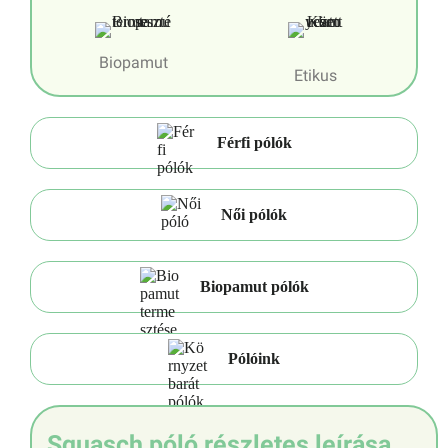
Biopamut
Etikus
Férfi pólók
Női pólók
Biopamut pólók
Pólóink
Squasch póló részletes leírása