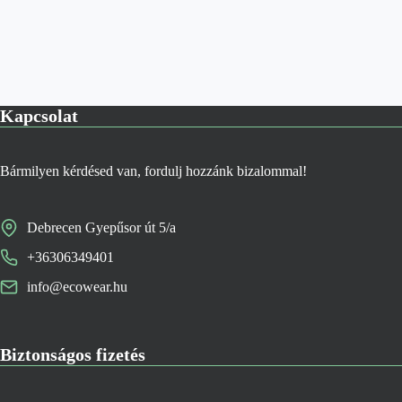
Kapcsolat
Bármilyen kérdésed van, fordulj hozzánk bizalommal!
Debrecen Gyepűsor út 5/a
+36306349401
info@ecowear.hu
Biztonságos fizetés