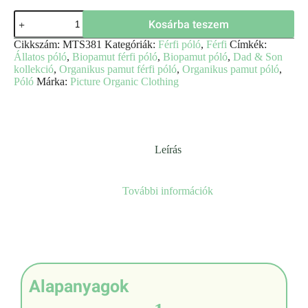
Kosárba teszem
Cikkszám:
MTS381
Kategóriák:
Férfi póló
,
Férfi
Címkék:
Állatos póló
,
Biopamut férfi póló
,
Biopamut póló
,
Dad & Son
kollekció
,
Organikus pamut férfi póló
,
Organikus pamut póló
,
Póló
Márka:
Picture Organic Clothing
Leírás
További információk
Alapanyagok