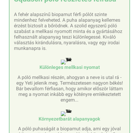
A fehér alapszínű biopamut férfi pólót szinte
mindenhez felveheted. A puha alapanyag kellemes
érzést biztosít a bőrödnek. A szolid egyszerű póló
szabást a mellkasi nyomott minta és a gyártásához
felhasznált alapanyag teszi különlegessé. Kiváló
választás kirándulásra, nyaralásra, vagy egy irodai
munkanapra is.
Különleges mellkasi nyomat
A póló mellkasi részén, ahogyan a neve is utal rá -
egy Yeti jelenik meg. Természetesen nagyon békés!
Bár bevallom férfiasan, hogy amikor először láttam
meg a nyomat inkább egy kötényre emlékeztetett
engem...
Környezetbarát alapanyagok
A póló puhaságát a biopamut adja, ami egy jóval