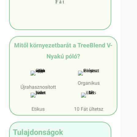
Fát
Mitől környezetbarát a TreeBlend V-
Nyakú póló?
Organikus
Újrahasznosított
Etikus
10 Fát ültetsz
Tulajdonságok