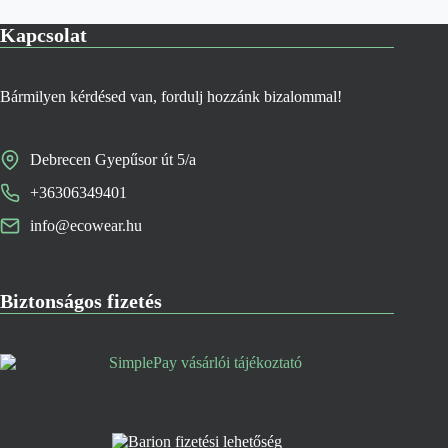
Kapcsolat
Bármilyen kérdésed van, fordulj hozzánk bizalommal!
Debrecen Gyepűsor út 5/a
+36306349401
info@ecowear.hu
Biztonságos fizetés