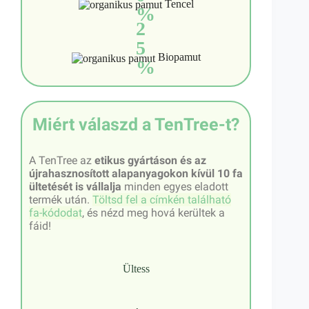
Tencel
%
2
5
Biopamut
%
Miért válaszd a TenTree-t?
A TenTree az
etikus gyártáson és az
újrahasznosított alapanyagokon kívül 10 fa
ültetését is vállalja
minden egyes eladott
termék után.
Töltsd fel a címkén található
fa-kódodat
, és nézd meg hová kerültek a
fáid!
Ültess