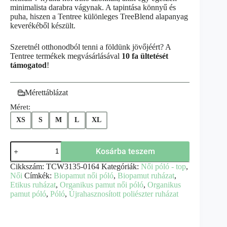
minimalista darabra vágynak. A tapintása könnyű és
puha, hiszen a Tentree különleges TreeBlend alapanyag
keverékéből készült.
Szeretnél otthonodból tenni a földünk jövőjéért? A
Tentree termékek megvásárlásával
10 fa ültetését
támogatod
!
Mérettáblázat
Méret:
XS
S
M
L
XL
Kosárba teszem
Cikkszám:
TCW3135-0164
Kategóriák:
Női póló - top
,
Női
Címkék:
Biopamut női póló
,
Biopamut ruházat
,
Etikus ruházat
,
Organikus pamut női póló
,
Organikus
pamut póló
,
Póló
,
Újrahasznosított poliészter ruházat