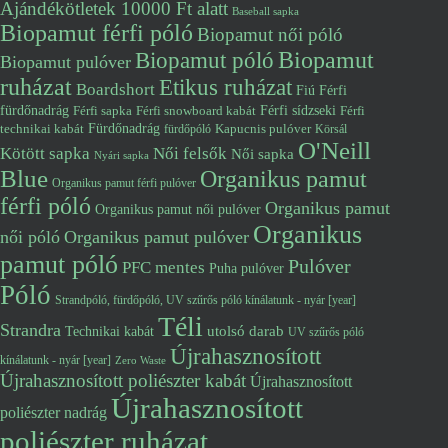
Ajándékötletek 10000 Ft alatt
Baseball sapka
Biopamut férfi póló
Biopamut női póló
Biopamut póló
Biopamut
Biopamut pulóver
ruházat
Etikus ruházat
Boardshort
Fiú
Férfi
fürdőnadrág
Férfi snowboard kabát
Férfi sídzseki
Férfi
Férfi sapka
Fürdőnadrág
technikai kabát
Kapucnis pulóver
fürdőpóló
Körsál
O'Neill
Kötött sapka
Női felsők
Női sapka
Nyári sapka
Blue
Organikus pamut
Organikus pamut férfi pulóver
férfi póló
Organikus pamut
Organikus pamut női pulóver
Organikus
női póló
Organikus pamut pulóver
pamut póló
Pulóver
PFC mentes
Puha pulóver
Póló
Strandpóló, fürdőpóló, UV szűrős póló kínálatunk - nyár [year]
Téli
Strandra
utolsó darab
Technikai kabát
UV szűrős póló
Újrahasznosított
kínálatunk - nyár [year]
Zero Waste
Újrahasznosított poliészter kabát
Újrahasznosított
Újrahasznosított
poliészter nadrág
poliészter ruházat