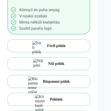
Könnyű és puha anyag
V-nyakú szabás
Minta nélküli kialakítás
Szolíd parafa logó
Férfi pólók
Női pólók
Biopamut pólók
Pólóink