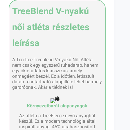
TreeBlend V-nyakú
női atléta részletes
leírása
A TenTree Treeblend V-nyakú Női Atléta
nem csak egy egyszerű ruhadarab, hanem
egy öko-tudatos klasszikus, amely
önmagáért beszél. Ez a időtlen, letisztult
darab fenntartható alappillére lehet bármely
gardróbnak. Akár a tiédnek is!
Környezetbarát alapanyagok
Az atléta a TreeFleece nevű anyagból
készül. Ez a modern technológia által
inspirált anyag: 45% újrahasznosított