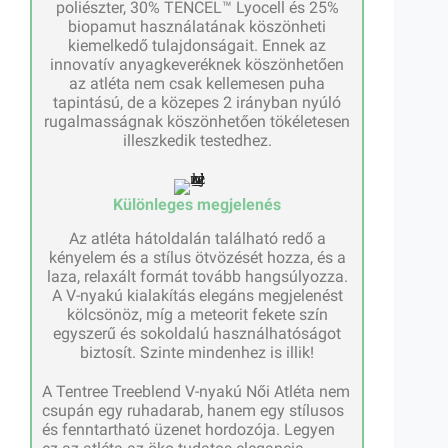
poliészter, 30% TENCEL™ Lyocell és 25%
biopamut használatának köszönheti
kiemelkedő tulajdonságait. Ennek az
innovatív anyagkeveréknek köszönhetően
az atléta nem csak kellemesen puha
tapintású, de a közepes 2 irányban nyúló
rugalmasságnak köszönhetően tökéletesen
illeszkedik testedhez.
Különleges megjelenés
Az atléta hátoldalán található redő a
kényelem és a stílus ötvözését hozza, és a
laza, relaxált formát tovább hangsúlyozza.
A V-nyakú kialakítás elegáns megjelenést
kölcsönöz, míg a meteorit fekete szín
egyszerű és sokoldalú használhatóságot
biztosít. Szinte mindenhez is illik!
A Tentree Treeblend V-nyakú Női Atléta nem
csupán egy ruhadarab, hanem egy stílusos
és fenntartható üzenet hordozója. Legyen