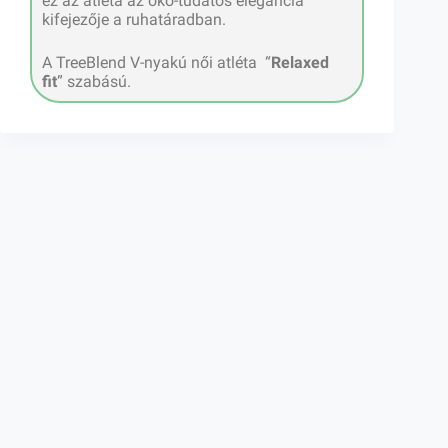
ez az atléta az öko-tudatos elegancia
kifejezője a ruhatáradban.
A TreeBlend V-nyakú női atléta “
Relaxed
fit
” szabású.