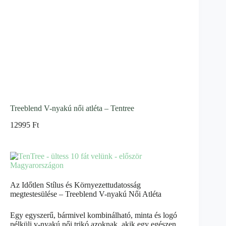
Treeblend V-nyakú női atléta – Tentree
12995
Ft
Az Időtlen Stílus és Környezettudatosság
megtestesülése – Treeblend V-nyakú Női Atléta
Egy egyszerű, bármivel kombinálható, minta és logó
nélküli v-nyakú női trikó azoknak, akik egy egészen