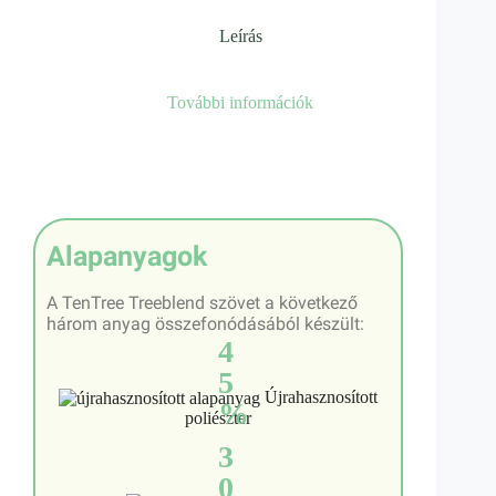
Leírás
További információk
Alapanyagok
A TenTree Treeblend szövet a következő
három anyag összefonódásából készült:
4
5
Újrahasznosított
%
poliészter
3
0