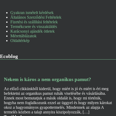
Gyakran ismételt kérdések
Általános Szerződési Feltételek
Fizetési és szállítási feltételek
Termékcsere és visszaküldés
Karácsonyi ajándék ötletek
Mérettáblázatok
Oldaltérkép
Ecoblog
Nekem is káros a nem organikus pamut?
Az előző cikkünkből kiderül, hogy miért is jó és miért is éri meg
befektetni az organikus pamut ruhák viselésébe és vásárlásába.
Ennek most bemutatjuk a másik oldalát is, hogy mi történik,
hogyha nem foglalkozunk ezzel az üggyel és hogy milyen károkat
okoz a hagyományos gyapottermelés. Mindennek az alapja A
termelés közben a talajt annyira kiszipolyozzák, […]