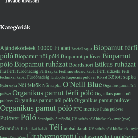
Tovább olvasom
Kategóriák
Biopamut férfi
Ajándékötletek 10000 Ft alatt
Baseball sapka
póló
Biopamut
Biopamut női póló
Biopamut pulóver
póló
Biopamut ruházat
Etikus ruházat
Boardshort
Fiú
Férfi fürdőnadrág
Férfi snowboard kabát
Férfi sídzseki
Férfi
Férfi sapka
Kötött sapka
Fürdőnadrág
technikai kabát
Kapucnis pulóver
fürdőpóló
Körsál
O'Neill Blue
Női felsők
Női sapka
Organikus pamut férfi
Nyári sapka
Organikus pamut férfi póló
Organikus pamut női
pulóver
Organikus pamut női póló
Organikus pamut pulóver
pulóver
Organikus pamut póló
PFC mentes
Puha pulóver
Póló
Pulóver
Strandpóló, fürdőpóló, UV szűrős póló kínálatunk - nyár [year]
Téli
Strandra
utolsó darab
Technikai kabát
UV szűrős póló kínálatunk - nyár
Újrahasznosított
Újrahasznosított poliészter
[year]
Zero Waste