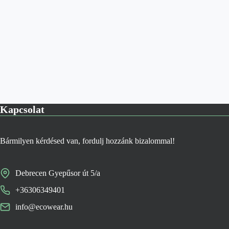
Kapcsolat
Bármilyen kérdésed van, fordulj hozzánk bizalommal!
Debrecen Gyepűsor út 5/a
+36306349401
info@ecowear.hu