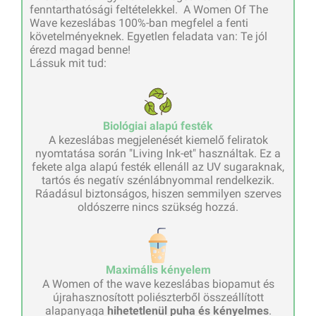
fenntarthatósági feltételekkel. A Women Of The
Wave kezeslábas 100%-ban megfelel a fenti
követelményeknek. Egyetlen feladata van: Te jól
érezd magad benne!
Lássuk mit tud:
Biológiai alapú festék
A kezeslábas megjelenését kiemelő feliratok
nyomtatása során "Living Ink-et" használtak. Ez a
fekete alga alapú festék ellenáll az UV sugaraknak,
tartós és negatív szénlábnyommal rendelkezik.
Ráadásul biztonságos, hiszen semmilyen szerves
oldószerre nincs szükség hozzá.
Maximális kényelem
A Women of the wave kezeslábas biopamut és
újrahasznosított poliészterből összeállított
alapanyaga
hihetetlenül puha és kényelmes
.