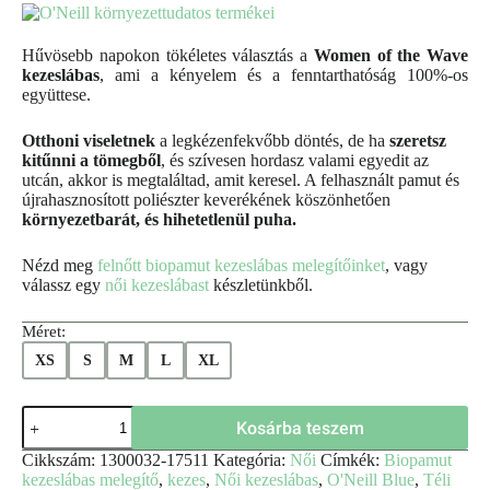
Hűvösebb napokon tökéletes választás a
Women of the Wave
kezeslábas
, ami a kényelem és a fenntarthatóság 100%-os
együttese.
Otthoni viseletnek
a legkézenfekvőbb döntés, de ha
szeretsz
kitűnni a tömegből
, és szívesen hordasz valami egyedit az
utcán, akkor is megtaláltad, amit keresel. A felhasznált pamut és
újrahasznosított poliészter keverékének köszönhetően
környezetbarát, és hihetetlenül puha.
Nézd meg
felnőtt biopamut kezeslábas melegítőinket
, vagy
válassz egy
női kezeslábast
készletünkből.
Méret:
XS
S
M
L
XL
Kosárba teszem
Cikkszám:
1300032-17511
Kategória:
Női
Címkék:
Biopamut
kezeslábas melegítő
,
kezes
,
Női kezeslábas
,
O'Neill Blue
,
Téli