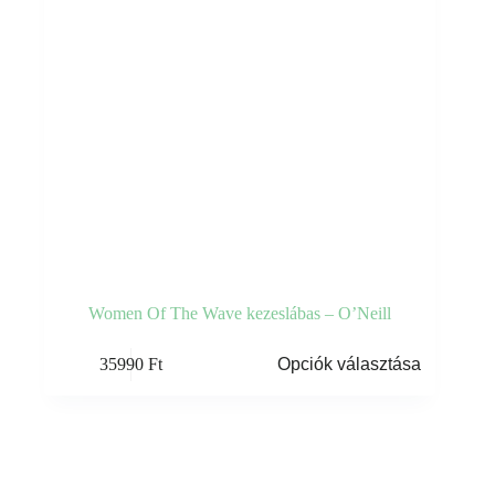
Women Of The Wave kezeslábas – O’Neill
Ennek
35990
Ft
Opciók választása
a
terméknek
több
variációja
van.
A
változatok