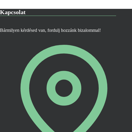
a
termékoldalon
Kapcsolat
választhatók
ki
Bármilyen kérdésed van, fordulj hozzánk bizalommal!