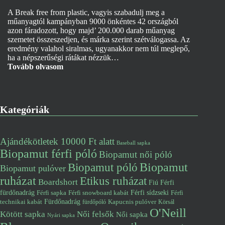
A Break free from plastic, vagyis szabadulj meg a
műanyagtól kampányban 9000 önkéntes 42 országból
azon fáradozott, hogy majd’ 200.000 darab műanyag
szemetet összeszedjen, és márka szerint szétválogassa. Az
eredmény valahol siralmas, ugyanakkor nem túl meglepő,
ha a népszerűségi rátákat nézzük…
Tovább olvasom
Kategóriák
Ajándékötletek 10000 Ft alatt
Baseball sapka
Biopamut férfi póló
Biopamut női póló
Biopamut póló
Biopamut
Biopamut pulóver
ruházat
Etikus ruházat
Boardshort
Fiú
Férfi
fürdőnadrág
Férfi snowboard kabát
Férfi sídzseki
Férfi
Férfi sapka
Fürdőnadrág
technikai kabát
Kapucnis pulóver
fürdőpóló
Körsál
O'Neill
Kötött sapka
Női felsők
Női sapka
Nyári sapka