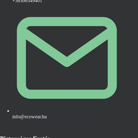
+36306349401
info@ecowear.hu