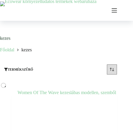
Ugrás
a
tartalomhoz
kezes
Főoldal
kezes
TERMÉKSZŰRŐ