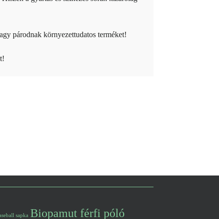
agy párodnak környezettudatos terméket!
t!
Biopamut férfi póló
aseball sapka