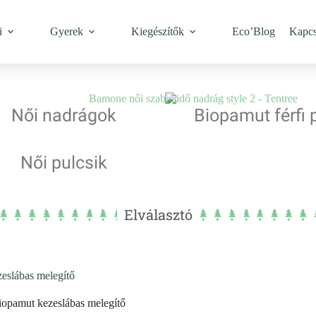
i
Gyerek
Kiegészítők
Eco’Blog
Kapcs
Női nadrágok
Biopamut férfi 
Női pulcsik
Elválasztó
eslábas melegítő
iopamut kezeslábas melegítő