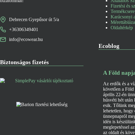
bizalommal!
Általános Sz
Fizetési és sz
Termékcsere 
Karácsonyi a
Debrecen Gyepűsor út 5/a
Mérettábláz
Oldaltérkép
+36306349401
info@ecowear.hu
Ecoblog
Biztonságos fizetés
A Föld napj
Az erdők és a ví
követően a Föld
április 22-én ün
húsvéti hét után
esik. Tőlünk me
lehetetlen, hogy
ünnepnapról meg
idén is készülün
meglepetéssel az
az oldalt és köve