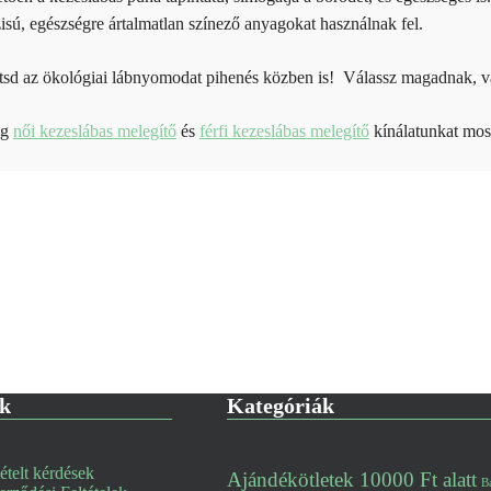
isú, egészségre ártalmatlan színező anyagokat használnak fel.
sd az ökológiai lábnyomodat pihenés közben is! Válassz magadnak, v
eg
női kezeslábas melegítő
és
férfi kezeslábas melegítő
kínálatunkat mos
ek
Kategóriák
telt kérdések
Ajándékötletek 10000 Ft alatt
B