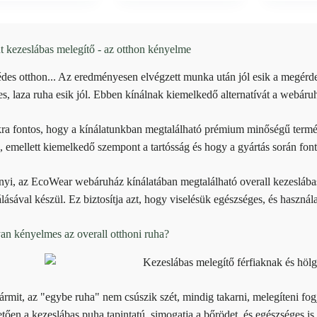
 kezeslábas melegítő - az otthon kényelme
édes otthon... Az eredményesen elvégzett munka után jól esik a megérd
s, laza ruha esik jól. Ebben kínálnak kiemelkedő alternatívát a webáru
a fontos, hogy a kínálatunkban megtalálható prémium minőségű termé
, emellett kiemelkedő szempont a tartósság és hogy a gyártás során font
yi, az EcoWear webáruház kínálatában megtalálható overall kezeslábas 
lásával készül. Ez biztosítja azt, hogy viselésük egészséges, és használ
yan kényelmes az overall otthoni ruha?
ármit, az "egybe ruha" nem csúszik szét, mindig takarni, melegíteni fo
ően a kezeslábas puha tapintatú, simogatja a bőrödet, és egészséges is.