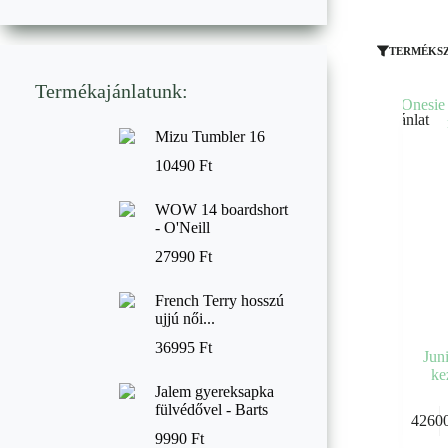
TERMÉKS
Termékajánlatunk:
Ajánlat
Mizu Tumbler 16
10490
Ft
WOW 14 boardshort
- O'Neill
27990
Ft
French Terry hosszú
ujjú női...
36995
Ft
Jun
ke
Jalem gyereksapka
fülvédővel - Barts
4260
9990
Ft