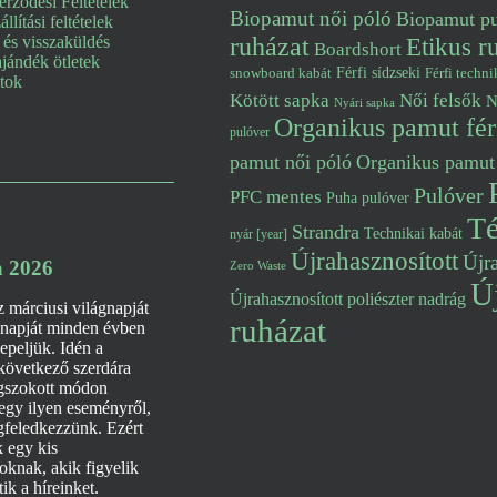
erződési Feltételek
Biopamut női póló
Biopamut pu
állítási feltételek
és visszaküldés
ruházat
Etikus r
Boardshort
jándék ötletek
snowboard kabát
Férfi sídzseki
Férfi techni
atok
Kötött sapka
Női felsők
N
Nyári sapka
Organikus pamut fér
pulóver
pamut női póló
Organikus pamut
Pulóver
PFC mentes
Puha pulóver
Té
Strandra
Technikai kabát
nyár [year]
Újrahasznosított
Újra
a 2026
Zero Waste
Új
Újrahasznosított poliészter nadrág
z márciusi világnapját
ruházat
 napját minden évben
nepeljük. Idén a
 következő szerdára
gszokott módon
 egy ilyen eseményről,
feledkezzünk. Ezért
k egy kis
oknak, akik figyelik
tik a híreinket.