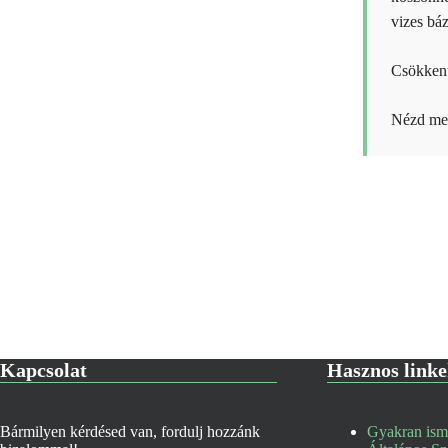
vizes báz
Csökkent
Nézd m
Kapcsolat
Hasznos link
Bármilyen kérdésed van, fordulj hozzánk
Gyakran ismé