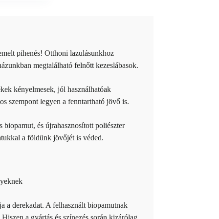
emelt pihenés! Otthoni lazulásunkhoz
házunkban megtalálható felnőtt kezeslábasok.
kek kényelmesek, jól használhatóak
os szempont legyen a fenntartható jövő is.
biopamut, és újrahasznosított poliészter
atukkal a földünk jövőjét is véded.
gja a derekadat. A felhasznált biopamutnak
 Hiszen a gyártás és színezés során kizárólag