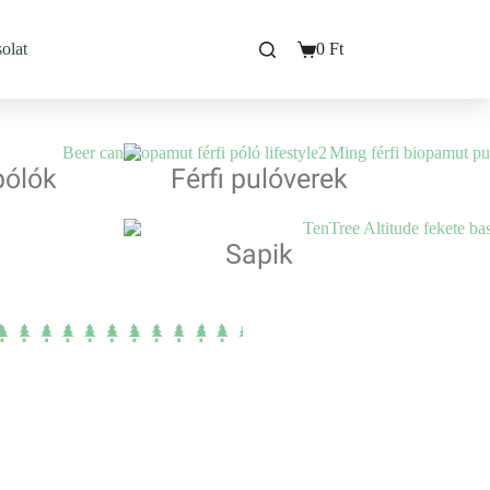
olat
0
Ft
pólók
Férfi pulóverek
Sapik