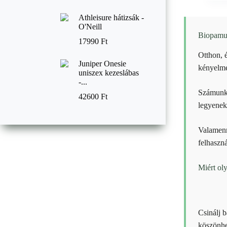
Athleisure hátizsák -
O'Neill
Biopamut
17990
Ft
Otthon, 
Juniper Onesie
kényelme
uniszex kezeslábas
-...
Számunkr
42600
Ft
legyenek
Valamenn
felhaszná
Miért ol
Csinálj b
köszönhet