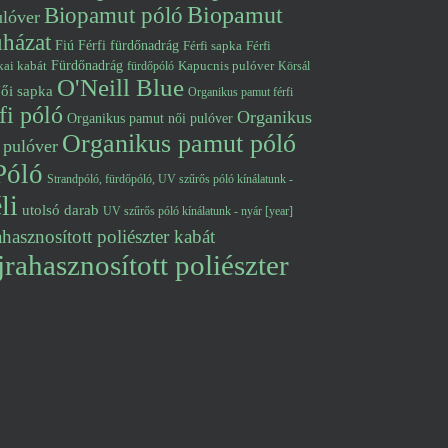
Biopamut póló
Biopamut
lóver
uházat
Fiú
Férfi fürdőnadrág
Férfi
Férfi sapka
Fürdőnadrág
kai kabát
Kapucnis pulóver
fürdőpóló
Körsál
O'Neill Blue
ői sapka
Organikus pamut férfi
fi póló
Organikus
Organikus pamut női pulóver
Organikus pamut póló
 pulóver
Póló
Strandpóló, fürdőpóló, UV szűrős póló kínálatunk -
li
utolsó darab
UV szűrős póló kínálatunk - nyár [year]
hasznosított poliészter kabát
rahasznosított poliészter