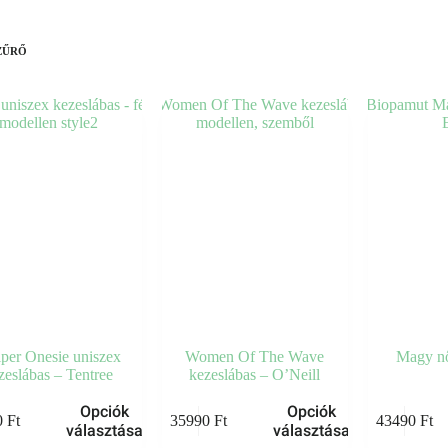
ZŰRŐ
iper Onesie uniszex
Women Of The Wave
Magy nő
zeslábas – Tentree
kezeslábas – O’Neill
Opciók
Opciók
0
Ft
35990
Ft
43490
Ft
választása
választása