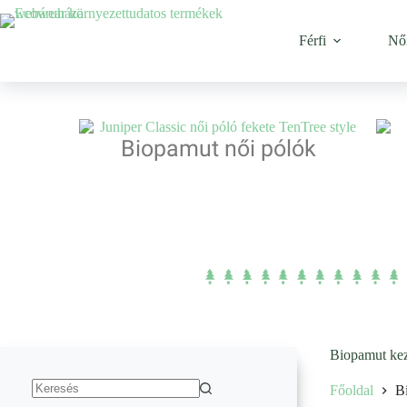
Férfi
Nő
Biopamut női pólók
Biopamut kez
Főoldal
B