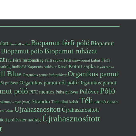
Biopamut férfi póló
latt
Biopamut
Baseball sapka
Biopamut póló
Biopamut ruházat
at
Fiú
Férfi fürdőnadrág
Férfi snowboard kabát
Férfi
Férfi sapka
Kötött sapka
nadrág
Kapucnis pulóver
fürdőpóló
Körsál
Nyári sapka
ll Blue
Organikus pamut
Organikus pamut férfi pulóver
Organikus pamut női póló
Organikus pamut
ői pulóver
Póló
mut póló
Pulóver
PFC mentes
Puha pulóver
Téli
Strandra
utolsó darab
Technikai kabát
álatunk - nyár [year]
Újrahasznosított
Újrahasznosított
ero Waste
Újrahasznosított
tott poliészter nadrág
t