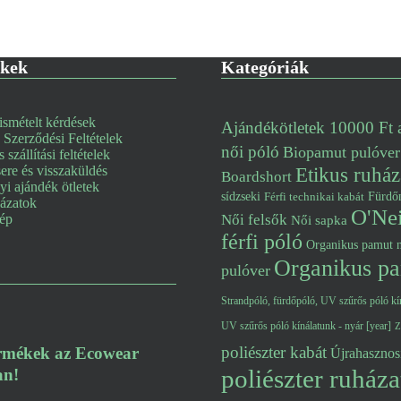
nkek
Kategóriák
smételt kérdések
Ajándékötletek 10000 Ft a
 Szerződési Feltételek
női póló
Biopamut pulóver
s szállítási feltételek
re és visszaküldés
Etikus ruház
Boardshort
i ajándék ötletek
Fürdő
sídzseki
Férfi technikai kabát
lázatok
O'Nei
kép
Női felsők
Női sapka
férfi póló
Organikus pamut n
Organikus pa
pulóver
Strandpóló, fürdőpóló, UV szűrős póló kín
UV szűrős póló kínálatunk - nyár [year]
Z
poliészter kabát
ermékek az Ecowear
Újrahasznosí
poliészter ruháza
an!