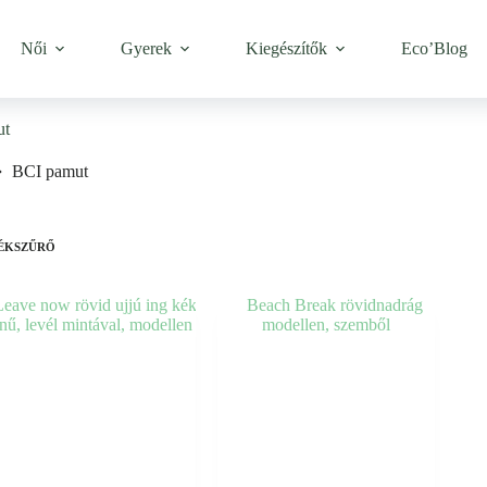
Női
Gyerek
Kiegészítők
Eco’Blog
ut
BCI pamut
ÉKSZŰRŐ