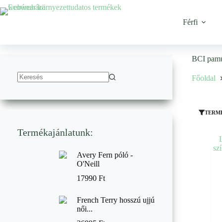
Ugrás
a
tartalomhoz
Férfi
BCI pam
Főoldal
No
results
TERM
Termékajánlatunk:
Avery Fern póló -
O'Neill
17990
Ft
French Terry hosszú ujjú
női...