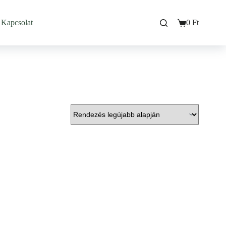
Kapcsolat
0
Ft
Bevásárló
kosarad