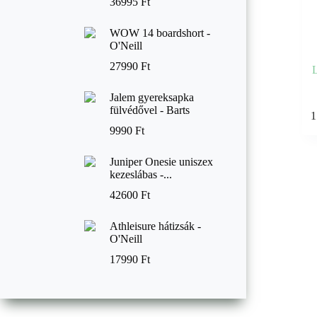
36995
Ft
WOW 14 boardshort -
O'Neill
27990
Ft
L
Jalem gyereksapka
Enne
fülvédővel - Barts
1
a
9990
Ft
termé
több
variác
Juniper Onesie uniszex
van.
kezeslábas -...
A
válto
42600
Ft
a
termé
Athleisure hátizsák -
válas
O'Neill
ki
17990
Ft