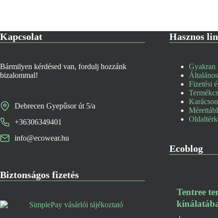
Kapcsolat
Hasznos li
Bármilyen kérdésed van, fordulj hozzánk
Gyakran i
bizalommal!
Általános
Fizetési é
Termékcse
Karácsony
Debrecen Gyepűsor út 5/a
Mérettáb
Oldaltér
+36306349401
info@ecowear.hu
Ecoblog
Biztonságos fizetés
Tentree t
kínálatáb