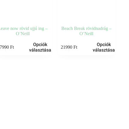
eave now rövid ujjú ing –
Beach Break rövidnadrág –
O’Neill
O’Neill
k
Ennek
Opciók
Opciók
7990
Ft
21990
Ft
a
választása
választása
knek
terméknek
több
iója
variációja
van.
A
zatok
változatok
a
koldalon
termékoldalon
zthatók
választhatók
ki