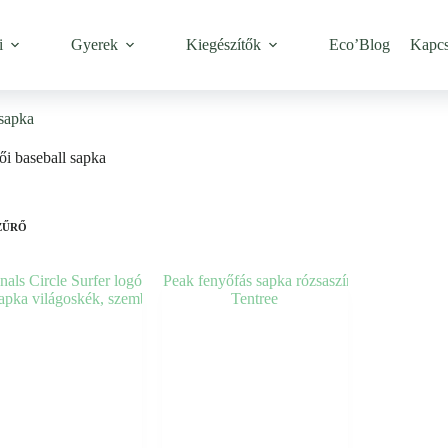
i
Gyerek
Kiegészítők
Eco’Blog
Kapcs
 sapka
ői baseball sapka
ZŰRŐ