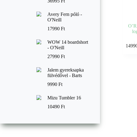
36995
Ft
Avery Fern póló -
O'Neill
O’Ri
17990
Ft
lo
Ennek
WOW 14 boardshort
1499
a
- O'Neill
termékne
27990
Ft
több
variációja
van.
Jalem gyereksapka
A
fülvédővel - Barts
változato
9990
Ft
a
termékol
választha
Mizu Tumbler 16
ki
10490
Ft