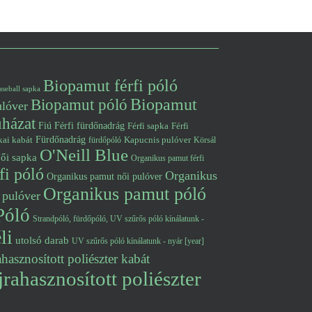
Biopamut férfi póló
aseball sapka
Biopamut póló
Biopamut
lóver
uházat
Fiú
Férfi fürdőnadrág
Férfi
Férfi sapka
Fürdőnadrág
kai kabát
Kapucnis pulóver
fürdőpóló
Körsál
O'Neill Blue
ői sapka
Organikus pamut férfi
fi póló
Organikus
Organikus pamut női pulóver
Organikus pamut póló
 pulóver
Póló
Strandpóló, fürdőpóló, UV szűrős póló kínálatunk -
li
utolsó darab
UV szűrős póló kínálatunk - nyár [year]
hasznosított poliészter kabát
rahasznosított poliészter