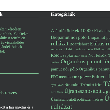
ek
Kategóriák
telt kérdések
Ajándékötletek 10000 Ft alatt
B
erződési Feltételek
Biopamut női póló
Biopamut pu
állítási feltételek
és visszaküldés
ruházat
Etikus r
Boardshort
jándék ötletek
snowboard kabát
Férfi sídzseki
Férfi techni
atok
Kötött sapka
Női felsők
N
Nyári sapka
Organikus pamut fér
pulóver
pamut női póló
Organikus pamut
Pulóver
PFC mentes
Puha pulóver
Té
Strandra
Technikai kabát
nyár [year]
Újrahasznosított
Újra
ék összes
Zero Waste
Új
Újrahasznosított poliészter nadrág
ruházat
lt a farsangolás és a