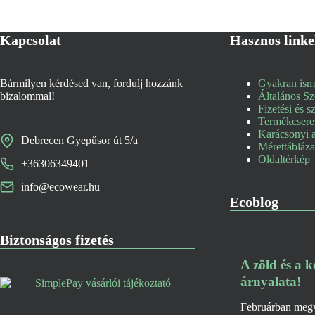
Kapcsolat
Hasznos link
Bármilyen kérdésed van, fordulj hozzánk
Gyakran ismé
bizalommal!
Általános Sz
Fizetési és sz
Termékcsere 
Karácsonyi a
Debrecen Gyepűsor út 5/a
Mérettábláz
Oldaltérkép
+36306349401
info@ecowear.hu
Ecoblog
Biztonságos fizetés
A zöld és a k
árnyalata!
Februárban megvo