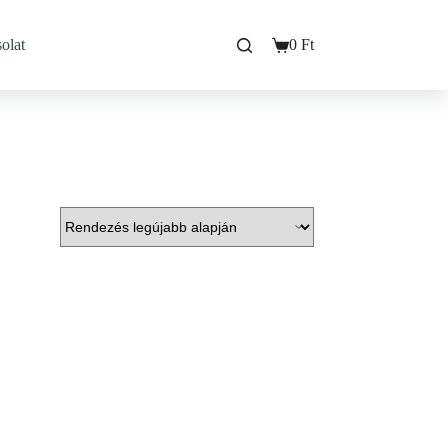
olat
0
Ft
Bevásárló
kosarad