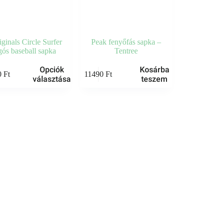
ginals Circle Surfer
Peak fenyőfás sapka –
gós baseball sapka
Tentree
Opciók
Kosárba
0
Ft
11490
Ft
választása
teszem
k
k
dalon
tók