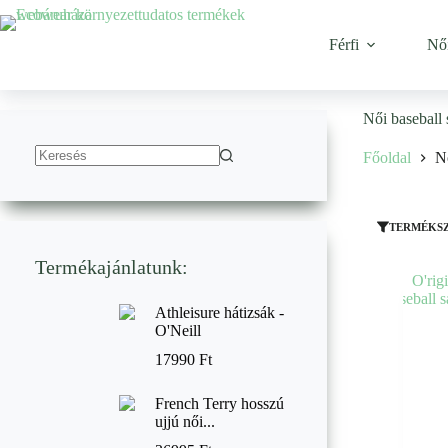
Ugrás
a
tartalomhoz
Férfi
Nő
Női baseball
Főoldal
N
No
results
TERMÉKS
Termékajánlatunk:
Athleisure hátizsák -
O'Neill
17990
Ft
French Terry hosszú
ujjú női...