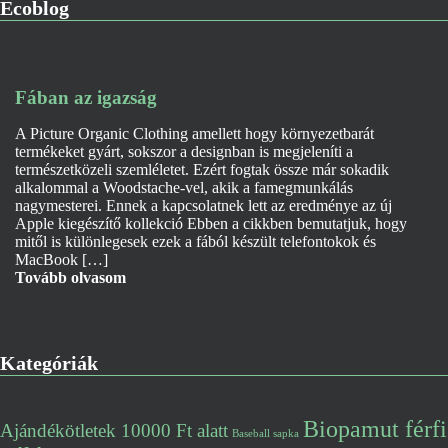
Ecoblog
Fában az igazság
A Picture Organic Clothing amellett hogy környezetbarát
termékeket gyárt, sokszor a designban is megjeleníti a
természetközeli szemléletet. Ezért fogtak össze már sokadik
alkalommal a Woodstache-vel, akik a famegmunkálás
nagymesterei. Ennek a kapcsolatnek lett az eredménye az új
Apple kiegészítő kollekció Ebben a cikkben bemutatjuk, hogy
mitől is különlegesek ezek a fából készült telefontokok és
MacBook […]
Tovább olvasom
Kategóriák
Biopamut férfi
Ajándékötletek 10000 Ft alatt
Baseball sapka