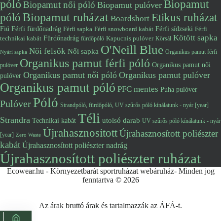
póló
Biopamut
Biopamut női póló
Biopamut pulóver
póló
Biopamut ruházat
Etikus ruházat
Boardshort
Fiú
Férfi fürdőnadrág
Férfi snowboard kabát
Férfi sídzseki
Férfi
Férfi sapka
Kötött sapka
Fürdőnadrág
technikai kabát
Kapucnis pulóver
fürdőpóló
Körsál
O'Neill Blue
Női felsők
Női sapka
Organikus pamut férfi
Nyári sapka
Organikus pamut férfi póló
Organikus pamut női
pulóver
Organikus pamut női póló
Organikus pamut pulóver
pulóver
Organikus pamut póló
PFC mentes
Puha pulóver
Póló
Pulóver
Strandpóló, fürdőpóló, UV szűrős póló kínálatunk - nyár [year]
Téli
Strandra
utolsó darab
Technikai kabát
UV szűrős póló kínálatunk - nyár
Újrahasznosított
Újrahasznosított poliészter
[year]
Zero Waste
kabát
Újrahasznosított poliészter nadrág
Újrahasznosított poliészter ruházat
Ecowear.hu - Környezetbarát sportruházat webáruház- Minden jog
fenntartva © 2026
Az árak bruttó árak és tartalmazzák az ÁFÁ-t.