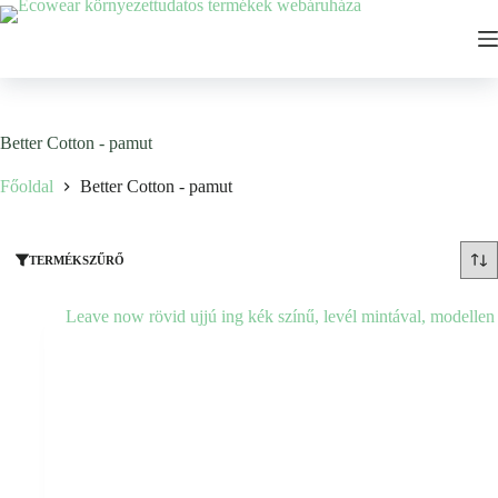
Ugrás
a
tartalomhoz
Better Cotton - pamut
Főoldal
Better Cotton - pamut
TERMÉKSZŰRŐ