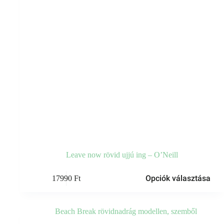
Leave now rövid ujjú ing – O’Neill
Ennek
Opciók választása
17990
Ft
a
terméknek
több
variációja
van.