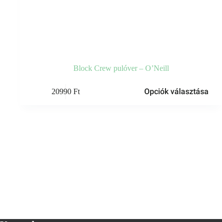
Block Crew pulóver – O’Neill
Ennek
Opciók választása
20990
Ft
a
terméknek
több
variációja
van.
A
változatok
a
termékoldalon
választhatók
ki