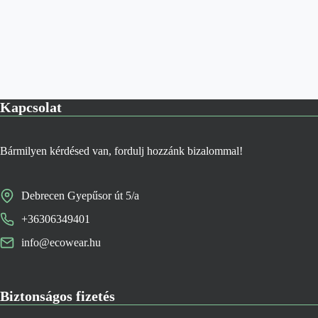
Kapcsolat
Bármilyen kérdésed van, fordulj hozzánk bizalommal!
Debrecen Gyepűsor út 5/a
+36306349401
info@ecowear.hu
Biztonságos fizetés