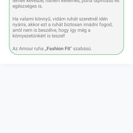
terheli kevésbé, hanem kellemes, puha tapintású és
egészséges is.
Ha valami könnyű, vidám ruhát szeretnél idén
nyárra, akkor ezt a ruhát biztosan imádni fogod,
arról nem is beszélve, hogy így még a
környezetünkért is teszel!
Az Amour ruha „
Fashion Fit
” szabású.