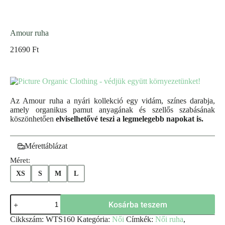
Amour ruha
21690
Ft
Az Amour ruha a nyári kollekció egy vidám, színes darabja,
amely organikus pamut anyagának és szellős szabásának
köszönhetően
elviselhetővé teszi a legmelegebb napokat is.
Mérettáblázat
Méret:
XS
S
M
L
Kosárba teszem
Cikkszám:
WTS160
Kategória:
Női
Címkék:
Női ruha
,