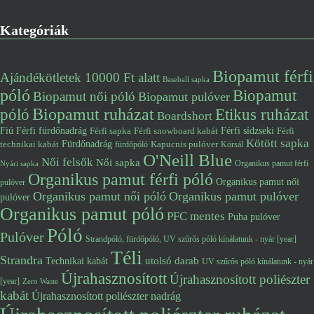
Kategóriák
Biopamut férfi
Ajándékötletek 10000 Ft alatt
Baseball sapka
póló
Biopamut
Biopamut női póló
Biopamut pulóver
póló
Biopamut ruházat
Etikus ruházat
Boardshort
Fiú
Férfi fürdőnadrág
Férfi snowboard kabát
Férfi sídzseki
Férfi
Férfi sapka
Kötött sapka
Fürdőnadrág
technikai kabát
Kapucnis pulóver
fürdőpóló
Körsál
O'Neill Blue
Női felsők
Női sapka
Organikus pamut férfi
Nyári sapka
Organikus pamut férfi póló
Organikus pamut női
pulóver
Organikus pamut női póló
Organikus pamut pulóver
pulóver
Organikus pamut póló
PFC mentes
Puha pulóver
Póló
Pulóver
Strandpóló, fürdőpóló, UV szűrős póló kínálatunk - nyár [year]
Téli
Strandra
utolsó darab
Technikai kabát
UV szűrős póló kínálatunk - nyár
Újrahasznosított
Újrahasznosított poliészter
[year]
Zero Waste
kabát
Újrahasznosított poliészter nadrág