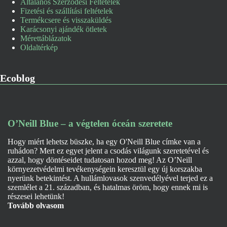
Általános Szerződési Feltételek
Fizetési és szállítási feltételek
Termékcsere és visszaküldés
Karácsonyi ajándék ötletek
Mérettáblázatok
Oldaltérkép
Ecoblog
O’Neill Blue – a végtelen óceán szeretete
Hogy miért lehetsz büszke, ha egy O'Neill Blue címke van a
ruhádon? Mert ez egyet jelent a csodás világunk szeretetével és
azzal, hogy döntéseidet tudatosan hozod meg! Az O’Neill
környezetvédelmi tevékenységein keresztül egy új korszakba
nyerünk betekintést. A hullámlovasok szenvedélyével terjed ez a
szemlélet a 21. században, és hatalmas öröm, hogy ennek mi is
részesei lehetünk!
Tovább olvasom