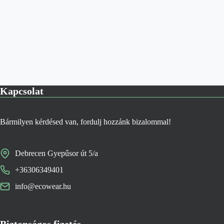
Kapcsolat
Bármilyen kérdésed van, fordulj hozzánk bizalommal!
Debrecen Gyepűsor út 5/a
+36306349401
info@ecowear.hu