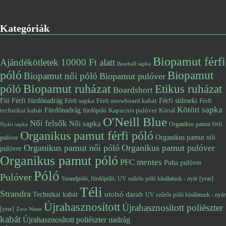
Kategóriák
Biopamut férfi
Ajándékötletek 10000 Ft alatt
Baseball sapka
póló
Biopamut
Biopamut női póló
Biopamut pulóver
póló
Biopamut ruházat
Etikus ruházat
Boardshort
Fiú
Férfi fürdőnadrág
Férfi snowboard kabát
Férfi sídzseki
Férfi
Férfi sapka
Kötött sapka
Fürdőnadrág
technikai kabát
Kapucnis pulóver
fürdőpóló
Körsál
O'Neill Blue
Női felsők
Női sapka
Organikus pamut férfi
Nyári sapka
Organikus pamut férfi póló
Organikus pamut női
pulóver
Organikus pamut női póló
Organikus pamut pulóver
pulóver
Organikus pamut póló
PFC mentes
Puha pulóver
Póló
Pulóver
Strandpóló, fürdőpóló, UV szűrős póló kínálatunk - nyár [year]
Téli
Strandra
utolsó darab
Technikai kabát
UV szűrős póló kínálatunk - nyár
Újrahasznosított
Újrahasznosított poliészter
[year]
Zero Waste
kabát
Újrahasznosított poliészter nadrág