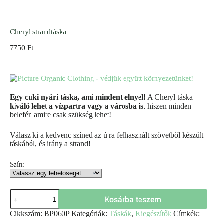
Cheryl strandtáska
7750
Ft
Egy cuki nyári táska, ami mindent elnyel!
A Cheryl táska
kiváló lehet a vízpartra vagy a városba is
, hiszen minden
belefér, amire csak szükség lehet!
Válasz ki a kedvenc színed az újra felhasznált szövetből készült
táskából, és irány a strand!
Szín:
Kosárba teszem
Cikkszám:
BP060P
Kategóriák:
Táskák
,
Kiegészítők
Címkék: