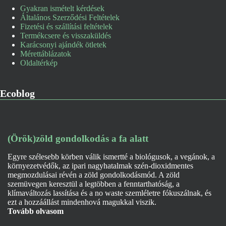
Gyakran ismételt kérdések
Általános Szerződési Feltételek
Fizetési és szállítási feltételek
Termékcsere és visszaküldés
Karácsonyi ajándék ötletek
Mérettáblázatok
Oldaltérkép
Ecoblog
(Örök)zöld gondolkodás a fa alatt
Egyre szélesebb körben válik ismertté a biológusok, a vegánok, a
környezetvédők, az ipari nagyhatalmak szén-dioxidmentes
megmozdulásai révén a zöld gondolkodásmód. A zöld
szemüvegen keresztül a legtöbben a fenntarthatóság, a
klímaváltozás lassítása és a no waste szemléletre fókuszálnak, és
ezt a hozzáállást mindenhová magukkal viszik.
Tovább olvasom