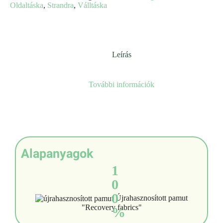
Oldaltáska
,
Strandra
,
Válltáska
Leírás
További információk
Alapanyagok
1
0
0
Újrahasznosított pamut
"Recovery fabrics"
%