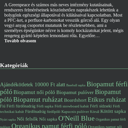
A Greenpeace és számos más neves intézmény kutatásainak,
rendszeres felméréseinek köszönhetően naprakészek lehetünk a
bolygónk egészségi állapotával és kilátásaival kapcsolatban. Most
a PFC-ket, a perfluor-karbonokat vesszük górcső alá. Egy olyan
vegyi anyag csoportot mutatunk be részletesebben, ami a
személyes épségünkre nézve is komoly kockázatokat jelent, mégis
rengeteg gyártó képtelen lemondani róla. Egyelőre…
Tovább olvasom
Kategóriák
Biopamut férfi
Ajándékötletek 10000 Ft alatt
Baseball sapka
póló
Biopamut
Biopamut női póló
Biopamut pulóver
póló
Biopamut ruházat
Etikus ruházat
Boardshort
Fiú
Férfi fürdőnadrág
Férfi snowboard kabát
Férfi sídzseki
Férfi
Férfi sapka
Kötött sapka
Fürdőnadrág
technikai kabát
Kapucnis pulóver
fürdőpóló
Körsál
O'Neill Blue
Női felsők
Női sapka
Organikus pamut férfi
Nyári sapka
Organikus pamut férfi póló
Organikus pamut női
pulóver