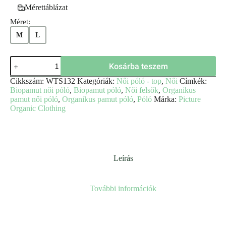
Mérettáblázat
Méret:
M
L
Kosárba teszem
Cikkszám:
WTS132
Kategóriák:
Női póló - top
,
Női
Címkék:
Biopamut női póló
,
Biopamut póló
,
Női felsők
,
Organikus
pamut női póló
,
Organikus pamut póló
,
Póló
Márka:
Picture
Organic Clothing
Leírás
További információk