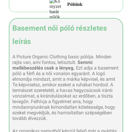
Pólóink
Basement női póló részletes
leírás
A Picture Organic Clothing basic pólója. Minden
rajta van, ami fontos, letisztult.
Semmi
mellébeszélés csak a lényeg.
Ezt adja a basement
póló a férfi és a női vonalon egyaránt. A logó
elmondja mindazt, amit a márka képvisel, és amit
Te képviselsz, amikor ezeket a ruhákat hordod. A
természet szeretetét, a havas hegycsúcsok iránti
vonzalmat, a kirándulásokat az erdőben, a tiszta
levegőn. Felhívja a figyelmet arra, hogy
mindannyiunknak kimondatlan kötelessége, hogy
ezeket megvédjük, és hamisítatlan szépségében
tovább élvezzük.
Az organikus pamutból készül felső már a gyártás