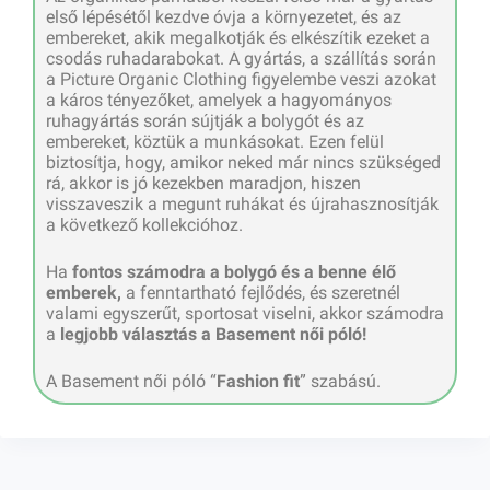
első lépésétől kezdve óvja a környezetet, és az
embereket, akik megalkotják és elkészítik ezeket a
csodás ruhadarabokat. A gyártás, a szállítás során
a Picture Organic Clothing figyelembe veszi azokat
a káros tényezőket, amelyek a hagyományos
ruhagyártás során sújtják a bolygót és az
embereket, köztük a munkásokat. Ezen felül
biztosítja, hogy, amikor neked már nincs szükséged
rá, akkor is jó kezekben maradjon, hiszen
visszaveszik a megunt ruhákat és újrahasznosítják
a következő kollekcióhoz.
Ha
fontos számodra a bolygó és a benne élő
emberek,
a fenntartható fejlődés, és szeretnél
valami egyszerűt, sportosat viselni, akkor számodra
a
legjobb választás a Basement női póló!
A Basement női póló “
Fashion fit
” szabású.