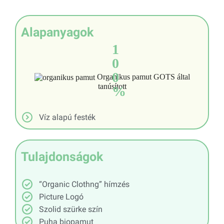
Alapanyagok
1
0
0
Organikus pamut GOTS által
tanúsított
%
Víz alapú festék
Tulajdonságok
“Organic Clothng” hímzés
Picture Logó
Szolid szürke szín
Puha biopamut