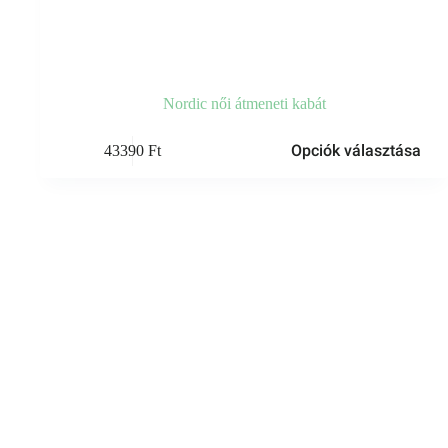
Nordic női átmeneti kabát
Ennek
Opciók választása
43390
Ft
a
terméknek
több
variációja
van.
A
változatok
a
termékoldalon
választhatók
ki