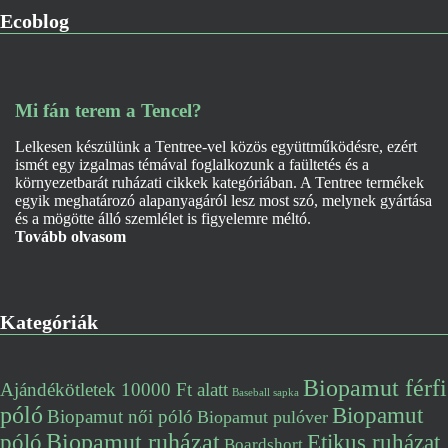
Ecoblog
Mi fán terem a Tencel?
Lelkesen készülünk a Tentree-vel közös együttműködésre, ezért
ismét egy izgalmas témával foglalkozunk a faültetés és a
környezetbarát ruházati cikkek kategóriában. A Tentree termékek
egyik meghatározó alapanyagáról lesz most szó, melynek gyártása
és a mögötte álló szemlélet is figyelemre méltó.
Tovább olvasom
Kategóriák
Biopamut férfi
Ajándékötletek 10000 Ft alatt
Baseball sapka
póló
Biopamut
Biopamut női póló
Biopamut pulóver
póló
Biopamut ruházat
Etikus ruházat
Boardshort