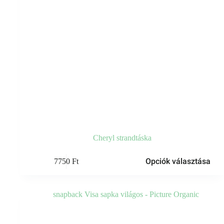
Cheryl strandtáska
Ennek
Opciók választása
7750
Ft
a
terméknek
több
variációja
van.
A
változatok