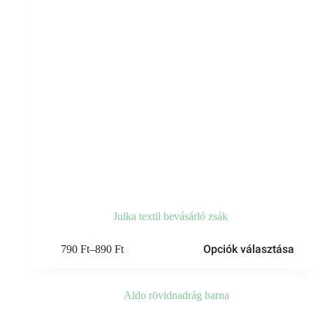
Julka textil bevásárló zsák
Ennek
Opciók választása
790
Ft
–
890
Ft
a
Ártartomány:
terméknek
790 Ft
több
-
variációja
890 Ft
van.