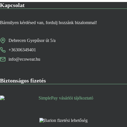
Kapcsolat
Bármilyen kérdésed van, fordulj hozzánk bizalommal!
Debrecen Gyepűsor út 5/a
+36306349401
info@ecowear.hu
Biztonságos fizetés