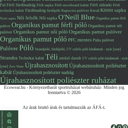
Fiú
Férfi fürdőnadrág
Férfi snowboard kabát
Férfi sídzseki
Férfi
Férfi sapka
Kötött sapka
Fürdőnadrág
technikai kabát
Kapucnis pulóver
fürdőpóló
Körsál
O'Neill Blue
Női felsők
Női sapka
Organikus pamut férfi
Nyári sapka
Organikus pamut férfi póló
Organikus pamut női
pulóver
Organikus pamut női póló
Organikus pamut pulóver
pulóver
Organikus pamut póló
PFC mentes
Puha pulóver
Póló
Pulóver
Strandpóló, fürdőpóló, UV szűrős póló kínálatunk - nyár [year]
Téli
Strandra
utolsó darab
Technikai kabát
UV szűrős póló kínálatunk - nyár
Újrahasznosított
Újrahasznosított poliészter
[year]
Zero Waste
kabát
Újrahasznosított poliészter nadrág
Újrahasznosított poliészter ruházat
Ecowear.hu - Környezetbarát sportruházat webáruház- Minden jog
fenntartva © 2026
Az árak bruttó árak és tartalmazzák az ÁFÁ-t.