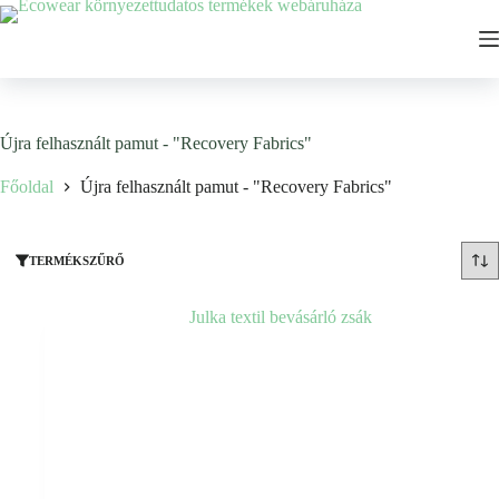
Ugrás
a
tartalomhoz
Újra felhasznált pamut - "Recovery Fabrics"
Főoldal
Újra felhasznált pamut - "Recovery Fabrics"
TERMÉKSZŰRŐ