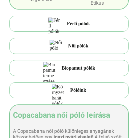
Etikus
Férfi pólók
Női pólók
Biopamut pólók
Pólóink
Copacabana női póló leírása
A Copacabana női póló különleges anyagának
köszönhetően egy
igazi nyári viselet!
A felső szőtt,