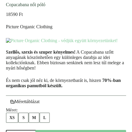
Copacabana női póló
18590
Ft
Picture Organic Clothing
Szellős, szexis és szuper kényelmes!
A Copacabana szőtt
anyagának köszönhetően egy különleges darabja az idei
kollekciónknak. Ebben biztosan senkinek nem lesz túl melege a
nyári hőségben!
És nem csak jól néz ki, de környezetbarát is, hiszen
70%-ban
organikus pamutból készült.
Mérettáblázat
Méret:
XS
S
M
L