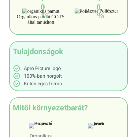
0
0
Poliészter
%
%
Organikus pamut GOTS
által tanúsított
Tulajdonságok
Apró Picture logó
100%-ban horgolt
Különleges forma
Mitől környezetbarát?
Organikus