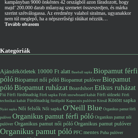
kampányban 9000 önkéntes 42 országból azon fáradozott, hogy
majd’ 200.000 darab műanyag szemetet összeszedjen, és márka
szerint szétválogassa. Az eredmény valahol siralmas, ugyanakkor
nem túl meglepő, ha a népszerűségi rátákat nézzük…
Tovább olvasom
Kategóriák
Biopamut férfi
Ajándékötletek 10000 Ft alatt
Baseball sapka
póló
Biopamut
Biopamut női póló
Biopamut pulóver
póló
Biopamut ruházat
Etikus ruházat
Boardshort
Fiú
Férfi fürdőnadrág
Férfi snowboard kabát
Férfi sídzseki
Férfi
Férfi sapka
Kötött sapka
Fürdőnadrág
technikai kabát
Kapucnis pulóver
fürdőpóló
Körsál
O'Neill Blue
Női felsők
Női sapka
Organikus pamut férfi
Nyári sapka
Organikus pamut férfi póló
Organikus pamut női
pulóver
Organikus pamut női póló
Organikus pamut pulóver
pulóver
Organikus pamut póló
PFC mentes
Puha pulóver