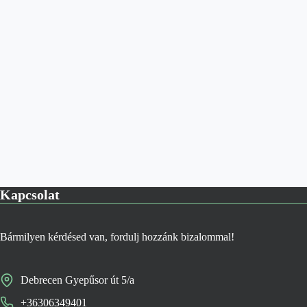
Kapcsolat
Bármilyen kérdésed van, fordulj hozzánk bizalommal!
Debrecen Gyepűsor út 5/a
+36306349401