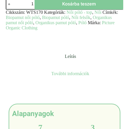
Kosárba teszem
Cikkszám:
WTS170
Kategóriák:
Női póló - top
,
Női
Címkék:
Biopamut női póló
,
Biopamut póló
,
Női felsők
,
Organikus
pamut női póló
,
Organikus pamut póló
,
Póló
Márka:
Picture
Organic Clothing
Leírás
További információk
Alapanyagok
7
3