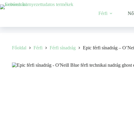
Férfi
Nő
Főoldal
Férfi
Férfi sínadrág
Epic férfi sínadrág – O’Nei