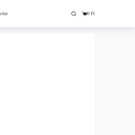
olat
0
Ft