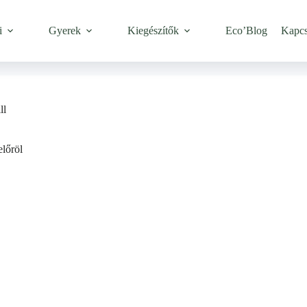
i
Gyerek
Kiegészítők
Eco’Blog
Kapcs
ll