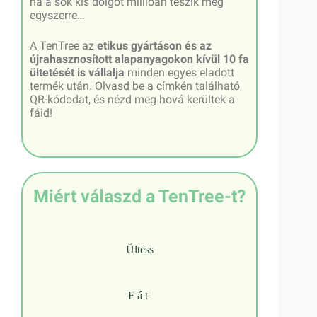
ha a sok kis dolgot millióan teszik meg
egyszerre…
A TenTree az
etikus gyártáson és az
újrahasznosított alapanyagokon kívül 10 fa
ültetését is vállalja
minden egyes eladott
termék után.
Olvasd be a címkén található
QR-kódodat
, és nézd meg hová kerültek a
fáid!
Miért válaszd a TenTree-t?
Ültess
Fát