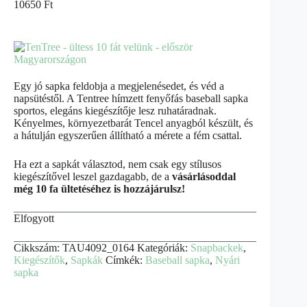
10650
Ft
Egy jó sapka feldobja a megjelenésedet, és véd a
napsütéstől. A Tentree hímzett fenyőfás baseball sapka
sportos, elegáns kiegészítője lesz ruhatáradnak.
Kényelmes, környezetbarát Tencel anyagból készült, és
a hátulján egyszerűen állítható a mérete a fém csattal.
Ha ezt a sapkát választod, nem csak egy stílusos
kiegészítővel leszel gazdagabb, de a
vásárlásoddal
még 10 fa ültetéséhez is hozzájárulsz!
Elfogyott
Cikkszám:
TAU4092_0164
Kategóriák:
Snapbackek
,
Kiegészítők
,
Sapkák
Címkék:
Baseball sapka
,
Nyári
sapka