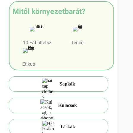
Mitől környezetbarát?
10 Fát ültetsz
Tencel
Etikus
Sapkák
Kulacsok
Táskák