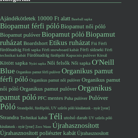
Ajándékötletek 10000 Ft alatt
Baseball sapka
Biopamut férfi póló
Biopamut női póló
Biopamut póló
Biopamut
Biopamut pulóver
ruházat
Etikus ruházat
Boardshort
Fiú
Férfi
fürdőnadrág
Férfi snowboard kabát
Férfi sídzseki
Férfi
Férfi sapka
Fürdőnadrág
technikai kabát
Kapucnis pulóver
fürdőpóló
Körsál
O'Neill
Kötött sapka
Női felsők
Női sapka
Nyári sapka
Blue
Organikus pamut
Organikus pamut férfi pulóver
férfi póló
Organikus pamut
Organikus pamut női pulóver
Organikus
női póló
Organikus pamut pulóver
pamut póló
Pulóver
PFC mentes
Puha pulóver
Póló
Strandpóló, fürdőpóló, UV szűrős póló kínálatunk - nyár [year]
Téli
Strandra
utolsó darab
Technikai kabát
UV szűrős póló
Újrahasznosított
kínálatunk - nyár [year]
Zero Waste
Újrahasznosított poliészter kabát
Újrahasznosított