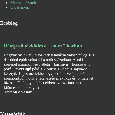
Mérettáblázatok
Oldaltérkép
Ecoblog
Réteges öltözködés a „smart” korban
Nagymamáink téli öltözködési tanácsa valószínűleg 10+
darabból épült volna fel a múlt században. Ahol is
szerepel minimum egy atléta + harisnya + hosszú ujjú
póló + rövid ujjú póló + 2 pulcsi + kabát + sapka-sál,
kesztyű. Teljes mértékben egyetértünk velük abból a
szempontból, hogy a rétegesség praktikus és jó meleget
biztosít. De hogyan lehet ebben az eszkimó szerű
kitömésben mozogni?
Tovább olvasom
Kategóriák