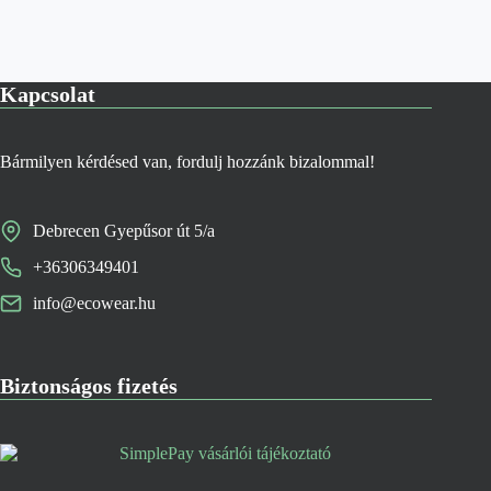
Kapcsolat
Bármilyen kérdésed van, fordulj hozzánk bizalommal!
Debrecen Gyepűsor út 5/a
+36306349401
info@ecowear.hu
Biztonságos fizetés