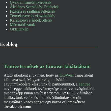
Gyakran ismételt kérdések
Általános Szerződési Feltételek
Fizetési és szállítási feltételek
Termékcsere és visszaküldés
Karácsonyi ajándék ötletek
Mérettáblázatok
Oldaltérkép
Ecoblog
Tentree termékek az Ecowear kínálatában!
Átütő sikerként éljük meg, hogy az
EcoWear
csapataként
idén tavasszal, Magyarországon elsőként
együttműködésre készülünk új partnerünkkel, a
Tentree
nevű céggel, akiknek tevékenysége a mi szemszögünkből
mindenképp külön említést érdemel! Az IPSO kiállításon
találkoztunk velük, és nem kis örömünkre sikerült
megtalálni a közös hangot egy közös cél érdekében!
Tovább olvasom