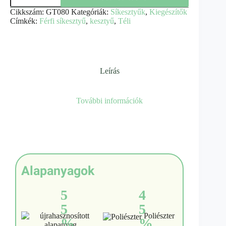
Cikkszám:
GT080
Kategóriák:
Síkesztyűk
,
Kiegészítők
Címkék:
Férfi síkesztyű
,
kesztyű
,
Téli
Leírás
További információk
Alapanyagok
5
4
5
5
Poliészter
%
%