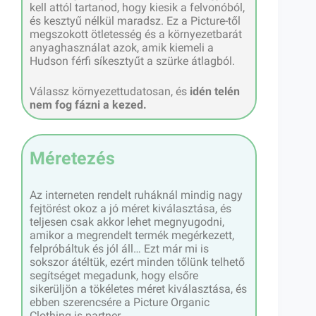
kell attól tartanod, hogy kiesik a felvonóból,
és kesztyű nélkül maradsz. Ez a Picture-től
megszokott ötletesség és a környezetbarát
anyaghasználat azok, amik kiemeli a
Hudson férfi síkesztyűt a szürke átlagból.
Válassz környezettudatosan, és
idén telén
nem fog fázni a kezed.
Méretezés
Az interneten rendelt ruháknál mindig nagy
fejtörést okoz a jó méret kiválasztása, és
teljesen csak akkor lehet megnyugodni,
amikor a megrendelt termék megérkezett,
felpróbáltuk és jól áll… Ezt már mi is
sokszor átéltük, ezért minden tőlünk telhető
segítséget megadunk, hogy elsőre
sikerüljön a tökéletes méret kiválasztása, és
ebben szerencsére a Picture Organic
Clothing is partner.