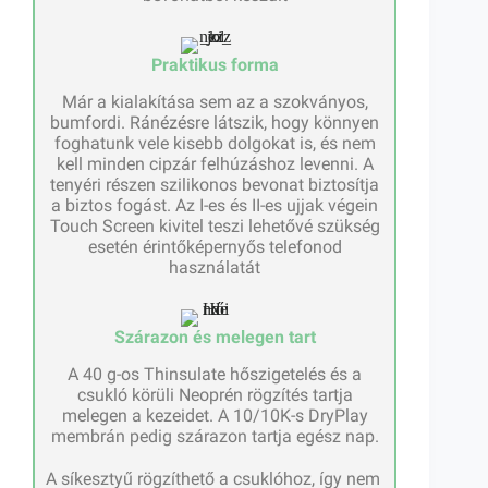
Praktikus forma
Már a kialakítása sem az a szokványos,
bumfordi. Ránézésre látszik, hogy könnyen
foghatunk vele kisebb dolgokat is, és nem
kell minden cipzár felhúzáshoz levenni. A
tenyéri részen szilikonos bevonat biztosítja
a biztos fogást. Az I-es és II-es ujjak végein
Touch Screen kivitel teszi lehetővé szükség
esetén érintőképernyős telefonod
használatát
Szárazon és melegen tart
A 40 g-os Thinsulate hőszigetelés és a
csukló körüli Neoprén rögzítés tartja
melegen a kezeidet. A 10/10K-s DryPlay
membrán pedig szárazon tartja egész nap.
A síkesztyű rögzíthető a csuklóhoz, így nem