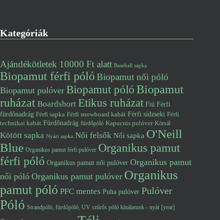
Kategóriák
Ajándékötletek 10000 Ft alatt
Baseball sapka
Biopamut férfi póló
Biopamut női póló
Biopamut póló
Biopamut
Biopamut pulóver
ruházat
Etikus ruházat
Boardshort
Fiú
Férfi
fürdőnadrág
Férfi snowboard kabát
Férfi sídzseki
Férfi
Férfi sapka
Fürdőnadrág
technikai kabát
Kapucnis pulóver
fürdőpóló
Körsál
O'Neill
Kötött sapka
Női felsők
Női sapka
Nyári sapka
Blue
Organikus pamut
Organikus pamut férfi pulóver
férfi póló
Organikus pamut
Organikus pamut női pulóver
Organikus
női póló
Organikus pamut pulóver
pamut póló
Pulóver
PFC mentes
Puha pulóver
Póló
Strandpóló, fürdőpóló, UV szűrős póló kínálatunk - nyár [year]