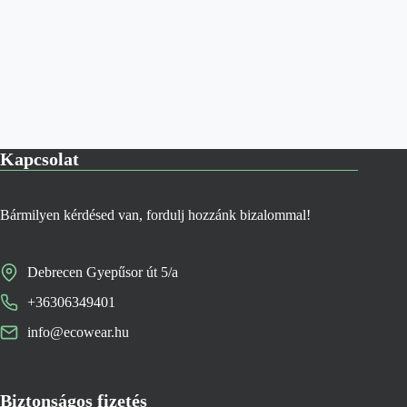
Kapcsolat
Bármilyen kérdésed van, fordulj hozzánk bizalommal!
Debrecen Gyepűsor út 5/a
+36306349401
info@ecowear.hu
Biztonságos fizetés