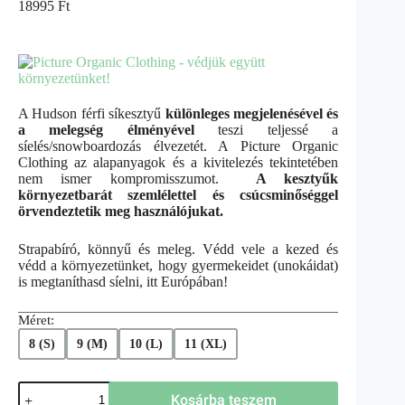
18995
Ft
A Hudson férfi síkesztyű
különleges megjelenésével és
a melegség élményével
teszi teljessé a
síelés/snowboardozás élvezetét. A Picture Organic
Clothing az alapanyagok és a kivitelezés tekintetében
nem ismer kompromisszumot.
A kesztyűk
környezetbarát szemlélettel és csúcsminőséggel
örvendeztetik meg használójukat.
Strapabíró, könnyű és meleg. Védd vele a kezed és
védd a környezetünket, hogy gyermekeidet (unokáidat)
is megtaníthasd síelni, itt Európában!
Méret:
8 (S)
9 (M)
10 (L)
11 (XL)
Kosárba teszem