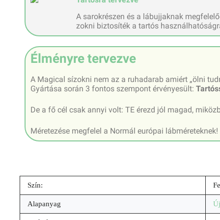
A sarokrészen és a lábujjaknak megfelelő
zokni biztosíték a tartós használhatóságr
Élményre tervezve
A Magical sízokni nem az a ruhadarab amiért „ölni tud
Gyártása során 3 fontos szempont érvényesült:
Tartós
De a fő cél csak annyi volt: TE érezd jól magad, mikö
Méretezése megfelel a Normál európai lábméreteknek!
Szín:
Fe
Alapanyag
Új