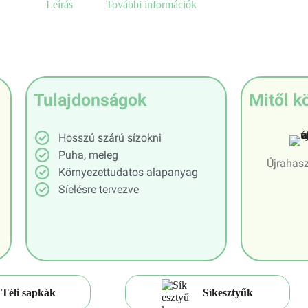
Leírás
További információk
Tulajdonságok
Mitől k
Hosszú szárú sízokni
Puha, meleg
Újrahasz
Környezettudatos alapanyag
Síelésre tervezve
Téli sapkák
Síkesztyűk