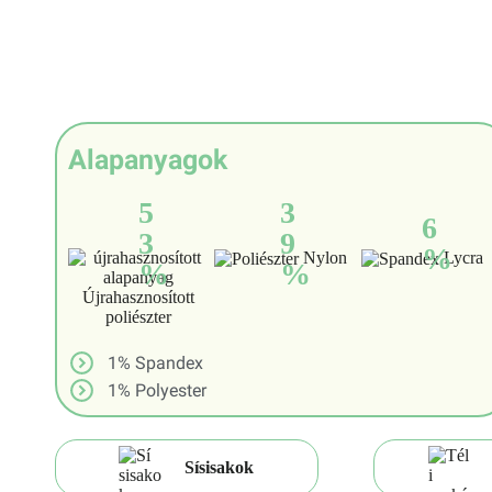
Alapanyagok
5
3
6
3
9
%
Nylon
Lycra
%
%
Újrahasznosított
poliészter
1% Spandex
1% Polyester
Sísisakok