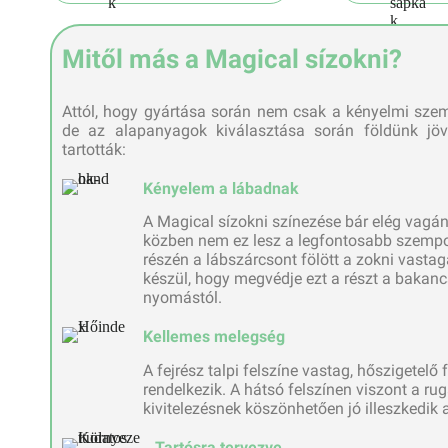
Mitől más a Magical sízokni?
Attól, hogy gyártása során nem csak a kényelmi szem
de az alapanyagok kiválasztása során földünk jöv
tartották:
Kényelem a lábadnak
A Magical sízokni színezése bár elég vagán
közben nem ez lesz a legfontosabb szempon
részén a lábszárcsont fölött a zokni vasta
készül, hogy megvédje ezt a részt a bakan
nyomástól.
Kellemes melegség
A fejrész talpi felszíne vastag, hőszigetelő
rendelkezik. A hátsó felszínen viszont a r
kivitelezésnek köszönhetően jó illeszkedik
Tartósra tervezve