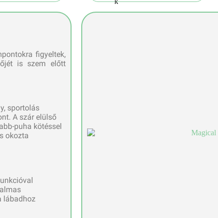
pontokra figyeltek,
őjét is szem előtt
y, sportolás
t. A szár elülső
gabb-puha kötéssel
cs okozta
 funkcióval
ugalmas
 a lábadhoz