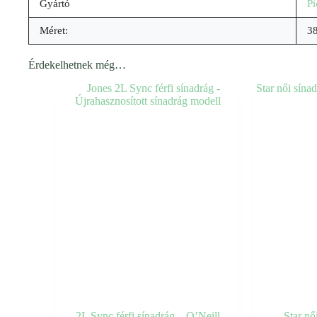
Gyártó
Pi
Méret:
38
Érdekelhetnek még…
2L Sync férfi sínadrág – O’Neill
Star nő