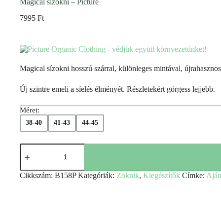
Magical sízokni – Picture
7995
Ft
Magical sízokni hosszú szárral, különleges mintával, újrahasznosít
Új szintre emeli a síelés élményét. Részletekért görgess lejjebb.
Méret:
38-40
41-43
44-45
Cikkszám:
B158P
Kategóriák:
Zoknik
,
Kiegészítők
Címke:
Aján