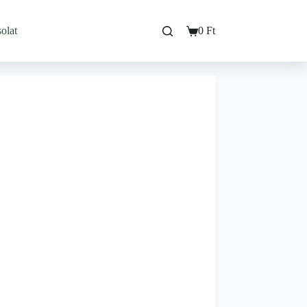
olat
0
Ft