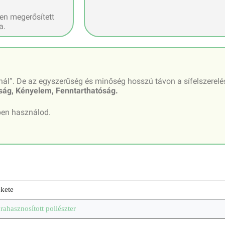
en megerősített
a.
nál”. De az egyszerűség és minőség hosszú távon a sífelszerel
ság, Kényelem, Fenntarthatóság.
zben használod.
kete
rahasznosított poliészter