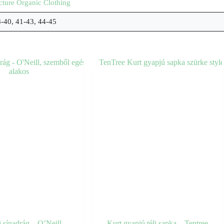
cture Organic Clothing
-40, 41-43, 44-45
i sínadrág – O’Neill
Kurt gyapjú téli sapka – Tentree